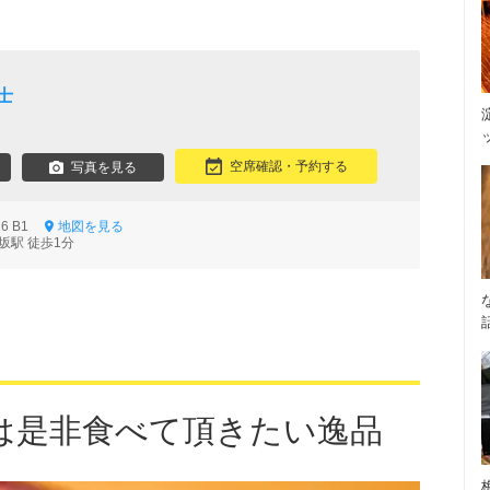
士
空席確認・予約する
写真を見る
6 B1
地図を見る
坂駅 徒歩1分
は是非食べて頂きたい逸品