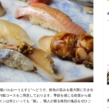
"鮨バルおーうえすと"へどうぞ。鮮魚の旨みを最大限に引き出
付鮨コースをご用意しております。季節を感じる前菜から揚
インは何といっても『鮨』。職人が握る格別の逸品をぜひご