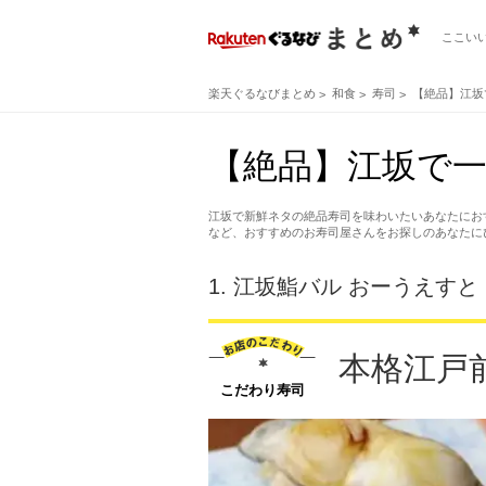
ここい
楽天ぐるなびまとめ
和食
寿司
【絶品】江坂
【絶品】江坂で一
江坂で新鮮ネタの絶品寿司を味わいたいあなたにお
など、おすすめのお寿司屋さんをお探しのあなたに
1.
江坂鮨バル おーうえすと
本格江戸
こだわり寿司