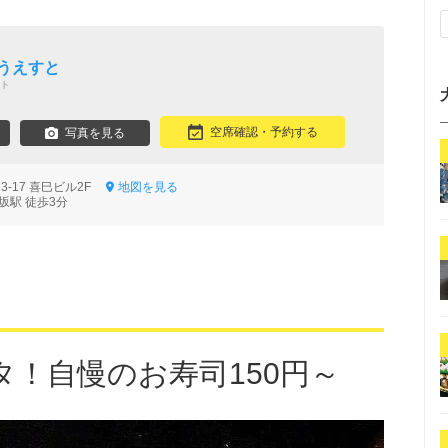
うえすと
ト
空席確認・予約する
写真を見る
3-17 喜巳ビル2F
地図を見る
坂駅 徒歩3分
タ！自慢のお寿司150円～