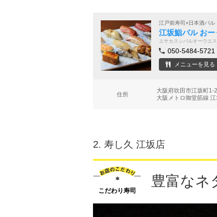
江戸前寿司×日本酒バル
江坂鮨バル おー
エサカスシバルオーウエス
050-5484-5721
メニューを見る
大阪府吹田市江坂町1-2
住所
大阪メトロ御堂筋線 江
2.
寿し久 江坂店
豊富なネ
こだわり寿司