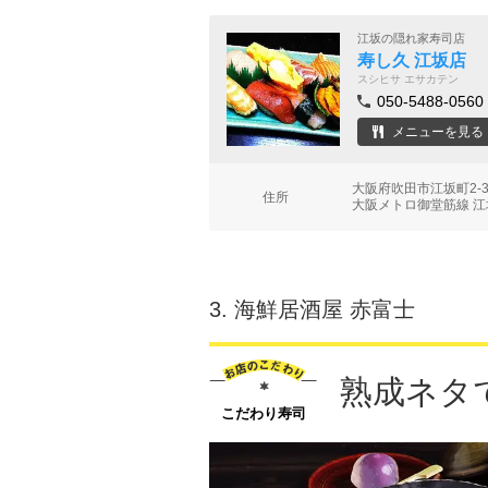
江坂の隠れ家寿司店
寿し久 江坂店
スシヒサ エサカテン
050-5488-0560
メニューを見る
大阪府吹田市江坂町2-
住所
大阪メトロ御堂筋線 江
3.
海鮮居酒屋 赤富士
熟成ネタ
こだわり寿司