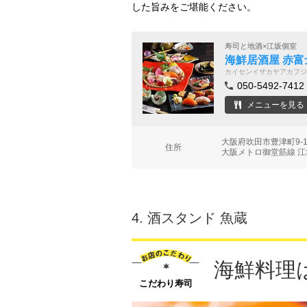
した旨みをご堪能ください。
寿司と地酒×江坂個室
海鮮居酒屋 赤富
カイセンイザカヤアカフジ
050-5492-7412
メニューを見る
大阪府吹田市豊津町9-1
住所
大阪メトロ御堂筋線 江
4.
酒スタンド 魚蔵
海鮮料理
こだわり寿司