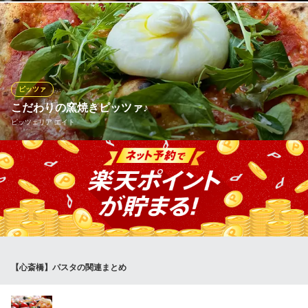
天然酵母で作るピザは、甘味と風味が増し、外はサクッと中はも
っちりになります！ですが、自然の酵母は配合バランスが非常に
難しく、美味しいピザを作りたい気持ちで試行錯誤し10年！つい
に最高のピザ生地にたどり着きました！北海道産高級小麦粉を5種
ブレンド・イタリアの甘塩・秋田の天然酵母。是非お召し上がり
ピッツァ
ください
こだわりの窯焼きピッツァ♪
ピッツェリア エイト
心斎橋チェルピーナ邸
イタリアン
こだわりのピッツァは977円～！定番の「マルゲリータ」の他「王
大阪メトロ御堂筋線心斎橋駅 徒歩1分
大阪府大阪市中央区南船場4-4-8 クリエイティブ心斎橋B1
様のブッラータ」「生ハムビスマルク」「クアトロフォルマッ
ジ」など約12種取り揃えております！是非様々なお味を食べくら
べてみて下さい♪
ピッツェリア エイト
NYカフェ＆ダイナー
【心斎橋】パスタの関連まとめ
阪神なんば線大阪難波駅 徒歩5分
大阪府大阪市西区南堀江1-25-12