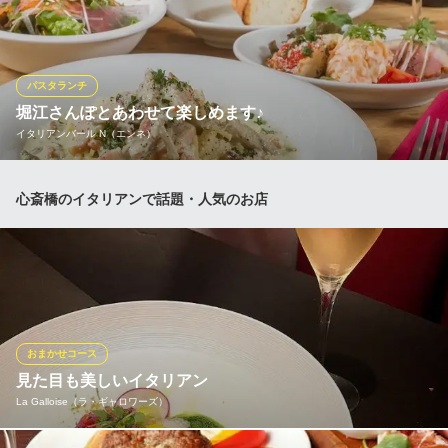
用意しております。オイルパスタ、クリームパスタ、トマトソー
スパスタなど２種類をご用意しております。
Bistro sourire
パスタランチ
カジュアルビストロ
堀江さんぽとあわせて楽しめます♪
大阪メトロ長堀鶴見緑地線西大橋駅 徒歩2分
イタリアンバール N（エンネ）
大阪府大阪市西区新町1-29-5
当店のランチはパスタ2種またはリゾットなどの日替わりメニュー
心斎橋のイタリアンで話題・人気のお店
全3種から選べるスタイルです。例えば、ある日のランチは「ベー
コンと大葉のトマトクリーム」や「鶏ミンチとキノコのクリーム
リゾット」などからチョイス。また、休日は前菜が付くプチ贅沢
ランチやメイン付きの豪華ランチをご提供！
イタリアンバール N（エンネ）
イタリア料理とワイン
おまかせコース
大阪メトロ長堀鶴見緑地線西長堀駅 徒歩7分
見た目も美しいイタリアン
大阪府大阪市西区南堀江2-10-6
La Galloise（ラ・ギャロワーズ）