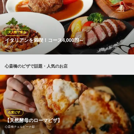
その時々に仕入れた旬の食材をふんだんに使用したシェフ渾身の
コース料理が大人気★見た目も美しく芸術的なお料理の数々は、
デートや記念日のご利用にも最適◎特に女性の皆様から大変ご好
評いただいております。
大人数で宴会
La Galloise（ラ・ギャロワーズ）
イタリアンを満喫！コース4,000円～
人気イタリアン パスタ
NIINA
大阪メトロ四つ橋線四ツ橋駅 徒歩3分
大阪府大阪市西区新町1-23-2 TBビル1F
女子会やちょっとしたお集まりには、パーティープランがお勧め
心斎橋のピザで話題・人気のお店
◎前菜やアヒージョ、マルゲリータ、パスタなど、シェフ渾身の
イタリアンを味わえるコースが4,000円～3種ご用意しておりま
す！ご予算やシーンに応じてお選びください。
NIINA
朝まで楽しめるバー
大阪メトロ御堂筋線心斎橋駅 徒歩3分
石窯ピザ
大阪府大阪市中央区東心斎橋1-19-8 日宝プロムナード1F
【天然酵母のローマピザ】
心斎橋チェルピーナ邸