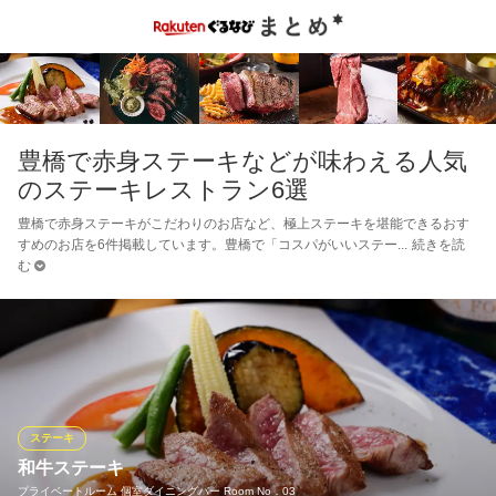
豊橋で赤身ステーキなどが味わえる人気
のステーキレストラン6選
豊橋で赤身ステーキがこだわりのお店など、極上ステーキを堪能できるおす
すめのお店を6件掲載しています。豊橋で「コスパがいいステー
続きを読
む
ステーキ
和牛ステーキ
プライベートルーム 個室ダイニングバー Room No．03