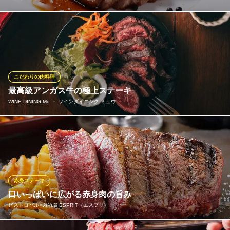
厳選和牛の深い旨みと甘み。噛みしめるほどに溢れる肉汁を堪能
選び抜かれた最高級和牛を、絶妙な火入れで提供します。美しい
サシが入ったお肉は、お箸で切れるほどの柔らかさ。一口食べれ
ば、脂の甘みと赤身の濃厚な旨みが口いっぱいに広がります。自
分へのご褒美や、大切な方との記念日に♪
こだわりの肉料理
最高級アンガス牛の極上ステーキ
プライベートルーム 個室ダイニングバー Room No．03
WINE DINING Mu － ワインダイニング ミュウ －
貸切個室ダイニングバー
豊鉄市内線駅前大通駅 徒歩5分
愛知県豊橋市萱町44
一口食べるとじゅわ～っと肉汁が溢れとろけるようなまろやかな
旨味が口いっぱいに広がる最高級アンガス牛の極上赤身バベット
ステーキ 鳥肉のコンフィや黒毛和牛Ａ５サーロインなどお肉料理
を多数ご用意しております。大人気なバベットステーキは当店イ
チオシです！ご自宅では出せないお味是非ご賞味ください！！
赤身ステーキ
口いっぱいに広がる赤身肉の旨み
WINE DINING Mu － ワインダイニング ミュウ －
ビストロバル×肉酒場 ESPRIT（エスプリ）
16名~貸切で使える店
ＪＲ豊橋駅東口 徒歩3分