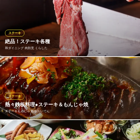
愛知県豊橋市松葉町1-25
人気の赤身肉を炭火で豪快に焼き上げステーキで楽しめる ESPRI
T（エスプリ） 。赤身好きにはたまらない、脂身が非常に少ない
地元の「愛知牛」をご用意。ミディアムレアでお楽しみいただけ
るのも新鮮だからこそ。5,000円コースでは赤身ステーキ、6,000
円コースなら希少部位、ミスジのステーキをお楽しみいただけま
ステーキ
す。
絶品！ステーキ各種
和ダイニング 肉割烹 くらした
ビストロバル×肉酒場 ESPRIT（エスプリ）
豊橋/ワイン＆肉酒場
鶏モモステーキや、白川郷・結旨豚を使用した豚ロースステー
ＪＲ豊橋駅東口 徒歩3分
愛知県豊橋市駅前大通1-20 アサイビル2F
キ、希少部位を含めた黒毛和牛使用の牛ステーキなど各種を取り
揃えております。特におすすめは、肉の旨味が強い「黒毛和牛く
らしたステーキ」。赤身とサシが絶妙なバランスで、口に入れた
瞬間に脂の甘みが広がります。噛めば噛むほど旨味が広がる絶品
ステーキ
です。
熱々鉄板料理●ステーキ＆もんじゃ焼
ステーキもんじゃ 鉄板おいでん
和ダイニング 肉割烹 くらした
厳選肉/新鮮刺身/個室
鉄板をみんなで囲んでワイワイ楽しむ！見て楽しい、食べて美味
ＪＲ線豊橋駅東口 徒歩2分
愛知県豊橋市大橋通1-95-1 1～2F
しい鉄板焼き！熱々の鉄板で「じゅ～！」と焼いて素材の味を直