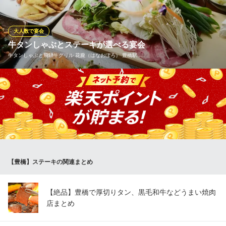
に楽しめる鉄板料理が目白押しです！鉄板ステーキは、表面に軽
く焼き色が付き、肉の旨味が1番わかる「レア」で焼き上げ鉄板の
上でホットソースをかけて仕上げます。
大人数で宴会
牛タンしゃぶとステーキが選べる宴会
ステーキもんじゃ 鉄板おいでん
牛タンしゃぶと飛騨牛グリル 花朧（はなおぼろ） 豊橋駅…
鉄板焼ステーキもんじゃ
ＪＲ豊橋駅 徒歩3分
愛知県豊橋市松葉町1-23 2F
記念日向けのコースや女子会コースなど様々なシーンに対応した
コースをご用意しております。平日の宴会も大歓迎です！バラエ
ティ豊かな肉料理をご堪能ください。料理の世界で20年以上の経
歴を持つ料理長が腕を振るいます。まだまだ飲み足りない時には
二次会コースがおすすめです。
牛タンしゃぶと飛騨牛グリル 花朧（はなおぼろ） 豊橋駅前
【豊橋】ステーキの関連まとめ
店
刺身/牛タン/個室宴会
ＪＲ豊橋駅 徒歩4分
【絶品】豊橋で厚切りタン、黒毛和牛などうまい焼肉
愛知県豊橋市松葉町2-53 2F
店まとめ