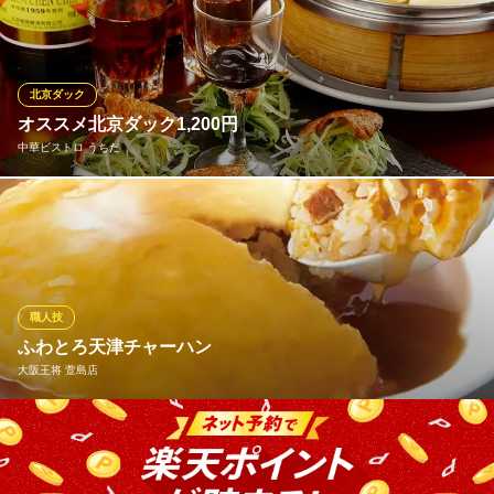
作っており、ストレート麺とよく絡みます。 具は甘く味付けされ
た挽肉と、カシューナッツをちらして、小松菜を乗せました。 ラ
ー油の辛さの中に旨味たっぷり、そしてゴマとナッツなどの香ば
しい香りがたまらない逸品です。
北京ダック
オススメ北京ダック1,200円
寿中華 真
中華ビストロ うちだ
中華料理×居酒屋
京阪本線香里園駅 徒歩11分
大阪府寝屋川市寿町22-3
40種類以上の本格中華料理をご提供しており、人気のある北京ダ
ック1,200円です。
中華ビストロ うちだ
中華ビストロ
職人技
京阪本線香里園駅 徒歩5分
ふわとろ天津チャーハン
大阪府寝屋川市香里南之町36-3
大阪王将 萱島店
ふわとろ天津チャーハン
大阪王将 萱島店