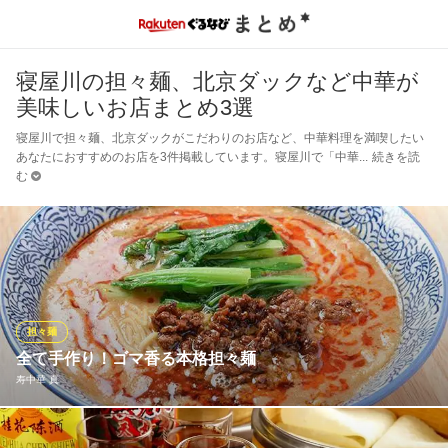
寝屋川の担々麺、北京ダックなど中華が
美味しいお店まとめ3選
寝屋川で担々麺、北京ダックがこだわりのお店など、中華料理を満喫したい
あなたにおすすめのお店を3件掲載しています。寝屋川で「中華
続きを読
む
担々麺
全て手作り！ゴマ香る本格担々麺
寿中華 真
スープは自家製ラー油と、ゴマの風味たっぷりの自家製芝麻醤で