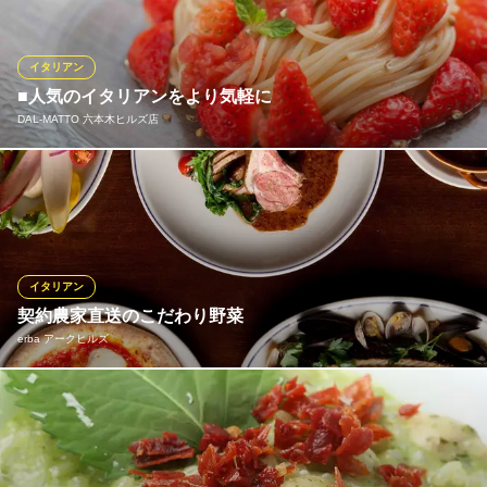
る美味しさです。 食後の甘いひとときまでゆったりと心ゆくまで
お楽しみください。
イタリアン
Rouge Roppongi
■人気のイタリアンをより気軽に
イタリアン×和の隠れ家
DAL‐MATTO 六本木ヒルズ店
都営大江戸線六本木駅 徒歩2分
東京都港区六本木4-5-11 SIX2F
西麻布で人気のイタリアン《DAL‐MATTO》の味を、より気軽に
お楽しみいただける当店。千葉や石川の契約農家様から届くお野
菜と産直を中心とした魚介など、こだわり食材を様々な調理方法
でアレンジしてご提供いたします。スパークリングワインのフリ
ーフロープランもございますので、ぜひご一緒にお楽しみくださ
イタリアン
い。
契約農家直送のこだわり野菜
erba アークヒルズ
DAL‐MATTO 六本木ヒルズ店
六本木×イタリアン
新鮮野菜を使った料理が自慢の当店。毎週長野県の契約農家さん
地下鉄日比谷線六本木駅 徒歩3分
東京都港区六本木6-10-1 六本木ヒルズウェストウォーク5F
から届く、鮮度も質も抜群の素材のみを使用しております！おす
すめの「野菜たっぷりバーニャカウダ」をはじめ、パスタやサラ
ダ、ピッツァなど定番メニューもご用意◎繊細かつ大胆な調理法