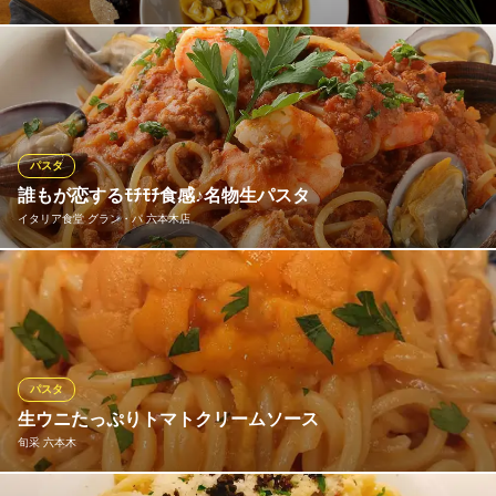
北イタリアの郷土料理を風味豊かにアレンジした期間限定メニュ
ー。仔牛肉やハーブなどを生地に詰め、黒トリュフの香りが漂う
スープでいただく温かい生パスタや、イタリアの高級ワインでじ
っくりと煮込んだ鴨肉のパスタなど、寒い冬にぴったりの身も心
も温まる贅沢な冬のイタリアンメニューをお楽しみいただけま
パスタ
す。
誰もが恋するﾓﾁﾓﾁ食感♪名物生パスタ
イタリア食堂 グラン・パ 六本木店
フィオレンティーナ
種類豊富なイタリアン
当店の主役である『生パスタ』。このパスタを目当てにご来店さ
地下鉄日比谷線六本木駅 徒歩4分
東京都港区六本木6-10-3 1F
れる方も多いほど。アルデンテに茹で上げる乾燥パスタとは異な
り、弾力あるモッチモチ食感が最大の魅力です！また、素材の味
わいが溶け出たシェフ特製ソースが濃厚に絡みつき、フォークを
手放せなくなること必至です！
パスタ
生ウニたっぷりトマトクリームソース
イタリア食堂 グラン・パ 六本木店
旬采 六本木
個室/貸切/飲放題
地下鉄南北線六本木一丁目駅1番出口 徒歩3分