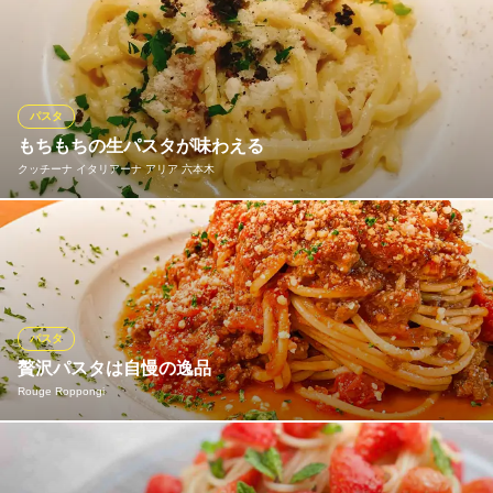
東京都港区六本木3-1-1 1F104
黒板のお勧めお料理！イタリア産ポルチ平打ち生パスタ・イクラ
ぶっかけペペロンチーノ・定番メニュー渡り蟹トマトクリーム・
生うにたっぷりトマトクリーム平打ち生パスタ等、ロングパスタ
中心です。イタリア産の希少性の高いものと、大変つくりの良い
国産のものをソースに合わせて使い分けています。
パスタ
※こちらは夜のみのこだわりです。
もちもちの生パスタが味わえる
クッチーナ イタリアーナ アリア 六本木
旬采 六本木
イタリアン
雑誌「おとなの週末」で都内屈指の旨いパスタ屋60店舗以上の調
地下鉄六本木駅 徒歩1分
東京都港区六本木7-17-12 六本木ビジネスアパートメンツ1F
査で、TOPの三ッ星を獲得!!六本木で生パスタを提供している数少
ないお店
クッチーナ イタリアーナ アリア 六本木
パスタ
カジュアルイタリアン
贅沢パスタは自慢の逸品
地下鉄日比谷線六本木駅2番出口 徒歩3分
Rouge Roppongi
東京都港区六本木7-10-23 ボラーノ六本木1F
厳選素材の旨味を凝縮した本格パスタを、落ち着いた空間で。一
口ごとに広がる豊かな香りとソースの深い味わいは、日常を忘れ