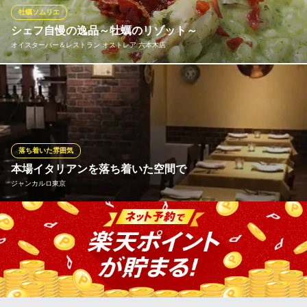
によるイタリアンをご堪能ください♪
牡蠣ソムリエ
シェフ自慢の逸品～牡蠣のリゾット～
erba アークヒルズ
オイスターバー＆レストラン オストレア 六本木店
本気のイタリア料理店！
地下鉄南北線六本木一丁目駅 徒歩2分
東京都港区六本木1-4-5 アークヒルズサウスタワーB1
大葉をペースト状にして混ぜあわせたエメラルドグリーンソース
はマイルドなクリームベース。牡蠣をソテーする際にあえて潰し
て焼くことで旨みを出しやすい状態で米全体に行き渡ります。最
後に大粒の牡蠣、生ハムの素揚げを添え香ばしく食欲をそそる逸
品で人気の一品です。
落ち着いた雰囲気
本場イタリアンを落ち着いた空間で
オイスターバー＆レストラン オストレア 六本木店
ジャンカルロ東京
オイスターバー
都営大江戸線六本木駅 徒歩1分
東京都港区六本木7-15-17 ユニ六本木ビル1F
レストランのメイン料理であるピッツァが仕上がる様子を見るこ
とができる窯前のカウンター席に、東京タワーを望めるテラス席
を用意。店内は友人宅に招かれたような、落ち着いた雰囲気の中
でお食事がお楽しみ頂けます。 友人宅に招かれたような落ち着い
た店内は、大人デートや女子会にぴったりです。