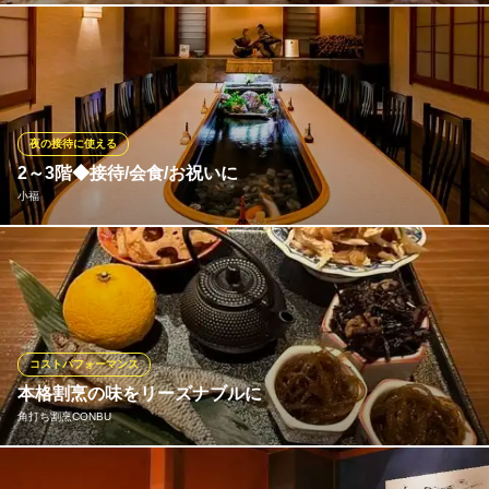
湯島 小料理 女将 和
風情ある完全個室でお寛ぎ頂けます。接待でのご利用から歓送迎
地下鉄千代田線湯島駅 徒歩2分
東京都文京区湯島3-35-2 第一杉山ビル2F
会、記念日等のご利用に最適です。 4名様から最大30名様までご
利用可能な個室が御座います。ソファー席個室、テーブルイス席
個室、掘りごたつ式お座敷個室各種、用途に合わせてご利用いた
だけます。
夜の接待に使える
2～3階◆接待/会食/お祝いに
和個室 和食 極 ～きわみ～
小福
和個室 和食 居酒屋
ＪＲ上野駅不忍口 徒歩5分
東京都文京区湯島3-40-6 アンビッションビル1F・B1
鯉を眺めながら、うなぎを楽しむことができる他ではなかなか味
わえない雰囲気です
小福
うなぎ割烹
コストパフォーマンス
地下鉄千代田線湯島駅４番出口 徒歩1分
本格割烹の味をリーズナブルに
東京都文京区湯島3-36-5
角打ち割烹CONBU
「割烹＝敷居が高い」というイメージを覆す、角打ちスタイルの