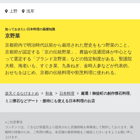
上野
浅草
知っておきたい日本料理の基礎知識
京野菜
京都府内で明治時代以前から栽培された歴史をもつ野菜のこと。
京都府が認定する「京の伝統野菜」、農協や流通団体が中心とな
って選定する「ブランド京野菜」などの指定制度がある。聖護院
大根、海老いも、すぐき菜、九条ねぎ、金時人参などが代表的。
おせちをはじめ、京都の伝統料理や割烹料理に使われる。
楽天ぐるなびまとめ
和食
日本料理
厳選！御徒町の創作懐石料理、
ミニ懐石などデート・接待にも使える日本料理のお店
※ご注意事項
コンテンツは、ぐるなび加盟店より提供された店舗情報を再構成して制作しております。掲
載時の情報のため、ご利用の際は、各店舗の最新情報をご確認くださいますようお願い申し
上げます。