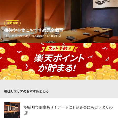
リーズナブルさが魅力です。本格的な和食と厳選された日本酒
を、肩肘張らずに楽しめるのが嬉しいポイント。質の高い料理を
カジュアルな価格で堪能できる、食通も唸る一軒です。
座敷個室
角打ち割烹CONBU
接待や会食におすすめ完全個室
本格和食 大人の居酒屋
新潟・佐渡の旬と地酒 のど黒のあくび 御徒町店
地下鉄千代田線湯島駅 徒歩3分
東京都文京区湯島3-43-11 阿部ビル1F
店内にもこだわりを。まるで新潟へ旅行に訪れたような個室空間
をご用意しております。完全個室は全15室。都心にいることを忘
れるような空間をご提供致します。
新潟・佐渡の旬と地酒 のど黒のあくび 御徒町店
個室完備の割烹料理屋
都営大江戸線上野御徒町駅 徒歩1分
御徒町エリアのおすすめまとめ
東京都台東区上野5-25-8 COCOハウス御徒町B1～1F
御徒町で個室あり！デートにも飲み会にもピッタリの
店