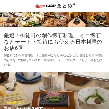
厳選！御徒町の創作懐石料理、ミニ懐石
などデート・接待にも使える日本料理の
お店6選
御徒町で創作懐石料理、ミニ懐石がこだわりのお店など、厳選した日本料理
のお店を6件掲載しています。御徒町で「デートや誕生日にも使
続きを読
む
創作懐石料理