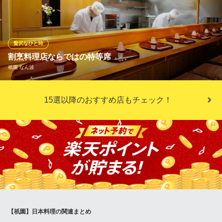
介、奥琵琶湖に注ぐ清流の川魚」などなど・・・、京都の四季と
鮮度の良さを感じていただけます。春には稚あゆや筍、秋にはハ
ゼや松茸・銀杏というように、 京都ならではの豊かな食材をご用
意しております。
贅沢なひと時
割烹料理店ならではの特等席
京都祇園 天ぷら圓堂 八坂本店
祇園 なん波
京風天ぷらを個室で堪能
京阪本線祇園四条駅6番出口 徒歩8分
京都府京都市東山区八坂通東大路西入ル小松町566
料理人の巧みな手仕事や端正な所作を間近で見ながら、目の前で
15選以降のおすすめ店もチェック！
作り出される珠玉の料理が愉しめると人気のカウンター席。 ゆっ
たりと配置されている上、掘りごたつ式になっているので年配の
方はもちろん、外国人客をもてなすにも好適だ。 料理人との会話
がさらに料理に華を添えてくれることだろう。
祇園 なん波
日本料理
京阪本線祇園四条駅 徒歩5分
京都府京都市東山区祇園町北側279-7
【祇園】日本料理の関連まとめ