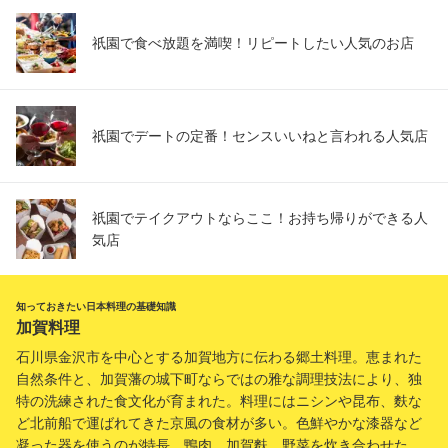
祇園で食べ放題を満喫！リピートしたい人気のお店
祇園でデートの定番！センスいいねと言われる人気店
祇園でテイクアウトならここ！お持ち帰りができる人
気店
知っておきたい日本料理の基礎知識
加賀料理
石川県金沢市を中心とする加賀地方に伝わる郷土料理。恵まれた
自然条件と、加賀藩の城下町ならではの雅な調理技法により、独
特の洗練された食文化が育まれた。料理にはニシンや昆布、麩な
ど北前船で運ばれてきた京風の食材が多い。色鮮やかな漆器など
凝った器を使うのが特長。鴨肉、加賀麩、野菜を炊き合わせた