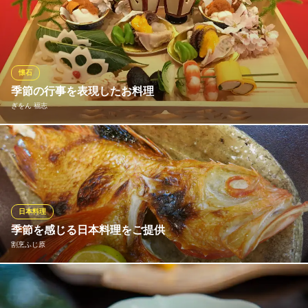
京都府京都市東山区大和町3-2
修業を積んだ店主が織りなす日本料理は季節感を随所に散りばめ
た繊細な味わい。料理に使用するお出汁は京都の水との相性を細
かく計算して作っており料理の魅力を最大限に引き出します。格
調高い極上の品々をゆっくりとご堪能ください。
懐石
祇園 大渡
季節の行事を表現したお料理
季節を感じる京料理
ぎをん 福志
京阪本線祇園四条駅 徒歩8分
京都府京都市東山区祇園町南側570-265
五味五色五法という日本料理の伝統を踏まえ、時節をしっかり取
り入れながら、日々進化している料理をお召し上がりくださいま
せ。伝統的な仕事を守るだけでなく、温故知新の精神も大切にし
ながら、美味しさを追及いたしております。
日本料理
ぎをん 福志
季節を感じる日本料理をご提供
京都・懐石料理店
割烹ふじ原
京阪本線祇園四条駅 徒歩4分
京都府京都市東山区祇園町南側570-120
その時期に合う新鮮な食材を仕入れ、お客様に喜んでいただける
よう、一品一品丁寧に調理しております。四季を感じる逸品に心