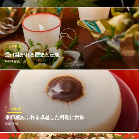
全国各地より選りすぐった魚介類や旬野菜などをふんだんに使用
し、素材の持ち味を生かした優しいあじわいの京料理でおもてな
し。人気旅館で料理長としての経験を積んだ大将による、繊細な
技が行き届いた料理をご堪能ください。日本酒やワインなどをは
じめ、酒好きの大将が厳選した銘酒も見逃せません。
日本料理
受け継がれる歴史と伝統
祇園 又吉
HANA吉兆
旬を贅沢に使う京割烹
京阪本線祇園四条駅 徒歩4分
京都府京都市東山区祇園町南側570-123
昭和5年、大阪新町に暖簾を掲げ、昭和23年に嵐山・渡月橋に数奇
屋の料亭を構えた京都 吉兆。創始者である湯木貞一の言葉「世界
の名物、日本料理」に則り、総合芸術としての日本料理を継承し
続けております。器に描く歳時や季節は、五感に伝える私どもの
メッセージ。目に麗しく、舌が喜ぶ一皿をお楽しみください。
日本料理
季節感あふれる卓越した料理に舌鼓
HANA吉兆
祇園 大渡
日本料理・懐石
京阪本線祇園四条駅 徒歩1分