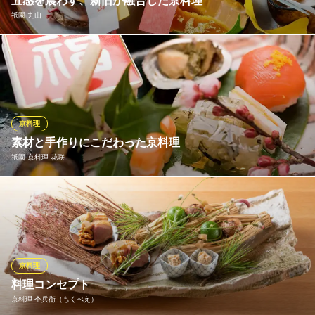
五感を震わす、新旧が融合した京料理
京阪本線祇園四条駅 徒歩5分
祇園 丸山
京都府京都市東山区祇園町南側570-232
素材の持ち味が、リズム・光・音・香・味の五感に響く料理の
数々。京都の旬味覚を用いた正統な京料理を伝承し、「料理の数
寄者」と賞される店主・丸山氏の一皿は、過度な味付けや華美な
盛り付けを排し、四季折々の「節会」の趣向を漂わせる。歴史と
今を風雅な色合いで魅せる、至福の一席が楽しめる。
京料理
素材と手作りにこだわった京料理
祇園 丸山
祇園 京料理 花咲
日本料理・京懐石
京阪本線祇園四条駅 徒歩5分
京都府京都市東山区祇園町南側570-171
京都産の素材を中心に、市場へ行って直接目利きした食材を使用
しています。手間ひまかけて職人が厳選された食材を馳走してご
用意しております。ご好評いただいております炭火焼き料理は、
旬の魚と京野菜などを職人が皆様のお席で焼き上げております。
是非一度ご賞味くださいませ。
京料理
料理コンセプト
祇園 京料理 花咲
京料理 杢兵衛（もくべえ）
京料理・町家・舞妓