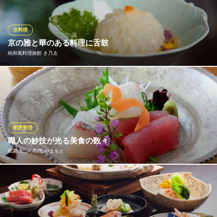
も体もほっこりできます。コースでは、事前にご予約いただけれ
ば、お好みの食材を使用して調理することも可能です。地元の旬
素材から厳選して取り寄せた素材まで、ぜひ一度お楽しみくださ
京料理
い。
京の雅と華のある料理に舌鼓
純和風料理旅館 き乃ゑ
割烹ふじ原
割烹
料理長が厳しく吟味した旬の素材を楽しむ京懐石をお召し上がり
京阪本線祇園四条駅 徒歩5分
京都府京都市東山区祇園町北側347-138
いただきます。『純和風料理旅館 き乃ゑ』自慢の京懐石をご堪能
ください。
純和風料理旅館 き乃ゑ
割烹料理
京懐石料理
職人の妙技が光る美食の数々
京阪本線祇園四条駅 徒歩8分
祇園 天ぷら割烹 やまもと
京都府京都市東山区東大路通松原上ル4毘沙門町44-8
四季折々の食材を生かした料理をご用意しております。新鮮さと
味にこだわり、鮮魚やお野菜など厳選素材を仕入れ。お造り・焼
物・油物など、食材本来の美味しさを引き出し、さらに料理の要
素をちりばめた一皿をお届けいたします。目にも美しい当店自慢