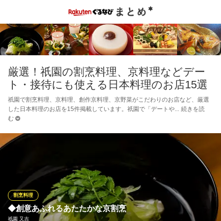
厳選！祇園の割烹料理、京料理などデー
ト・接待にも使える日本料理のお店15選
祇園で割烹料理、京料理、創作京料理、京野菜がこだわりのお店など、厳選
した日本料理のお店を15件掲載しています。祇園で「デートや
続きを読
む
割烹料理
◆創意あふれるあたたかな京割烹
祇園 又吉