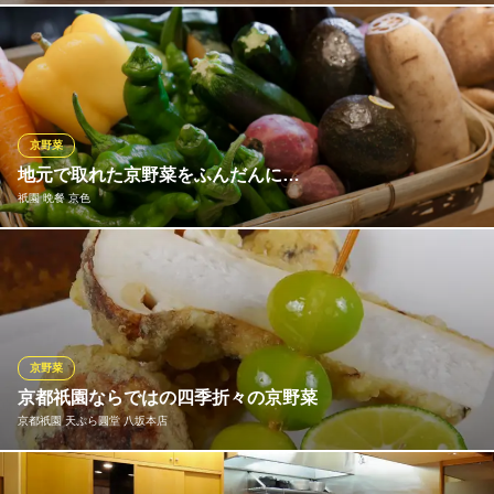
京阪電鉄本線祇園四条駅 徒歩10分
京都府京都市東山区祇園町南側570-17
毎朝店主自ら市場へ足を運び、見て・触れて・納得のいく食材を
厳選。 魚介のサイズや京野菜の鮮度はもちろん、天然資源への関
心も強く、熟成した畜産物も取り入れる。 旬食材の持ち味を活か
し、京料理の古き良き伝統を守りながら、飽くなき探究心で懐石
料理の新たな可能性に挑戦する。
京野菜
地元で取れた京野菜をふんだんに…
京料理 杢兵衛（もくべえ）
祇園 晩餐 京色
京料理
京阪本線祇園四条駅 徒歩10分
京都府京都市東山区祇園町南側570-120
地元京都で取れた新鮮な京野菜を旬の季節、それぞれのお野菜の
特徴、素材を活かしたお料理…お野菜を蒸し・焼き・生と様々な
調理方法でお召し上がりください。
祇園 晩餐 京色
京野菜
晩餐 祇園 日本料理
京都祇園ならではの四季折々の京野菜
京阪本線祇園四条駅 徒歩2分
京都祇園 天ぷら圓堂 八坂本店
京都府京都市東山区四条通大和大路東入末吉町95
竹ザルに盛られた「旬の京野菜や山菜、瀬戸内や明石・若狭の魚