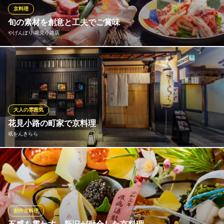
の料理を、心ゆくまでご堪能ください。
京料理
旬の素材を創意と工夫でご賞味
祇園 天ぷら割烹 やまもと
やげんぼり 花見小路店
天ぷら割烹
京阪本線祇園四条駅 徒歩7分
京都府京都市東山区林下町427 東新橋ビル4F
格式を誇る花街「祇園」でも、もっとも祇園らしい情緒が艶濃く
残るお茶屋「一力さん」の向いを少し入ったところにある当店
は、紅殻格子と赤土壁が目印の粋な佇まい。大評判の鯛茶のラン
チをはじめ、旬の素材を創意と工夫でご賞味いただけます。伝統
の京料理の粋をご堪能下さい。「いちげんさん 大歓迎どす
大人の雰囲気
え」。
花見小路の町家で京料理
祇をんきらら
やげんぼり 花見小路店
懐石料理
腕利きの料理人がおもてなしする京料理。町家造りで京情緒あふ
京阪線祇園四条駅 徒歩5分
京都府京都市東山区祇園花見小路通四条下ル一筋目西入
れる雰囲気を味わえます。 石畳を歩きながら、食事の気分が高ま
ります。
祇をんきらら
創作京料理
京料理・都野菜料理