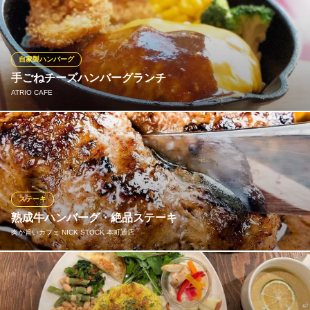
おりますので、他店とは違います。口当たり柔らかでとてもジュ
ーシーです。1つ1つ丹精込めてお作りしております。
キッチン Gump
自家製ハンバーグ
洋食屋レストラン
手ごねチーズハンバーグランチ
大阪メトロ堺筋線堺筋本町駅16番出口 徒歩4分
ATRIO CAFE
大阪府大阪市中央区備後町2-4-10 1F
肉汁タップリでジューシーなハンバーグを食べていだだきたいと
の思いから、オーダーを頂いてから焼きはじめますのでお時間を
頂戴しております。
ATRIO CAFE
ステーキ
イタリアンカフェ
熟成牛ハンバーグ・絶品ステーキ
大阪メトロ四つ橋線肥後橋駅 徒歩5分
肉が旨いカフェ NICK STOCK 本町通店
大阪府大阪市西区靱本町1-7-18 BE-INGビル1F
溢れ出る肉の旨味。厳選したジューシーなステーキや、肉肉しく
かつ肉汁が溢れる熟成ハンバーグ！自慢の肉料理はランチからご
用意しております！肉が旨いカフェ NICK STOCK 本町通店の、こ