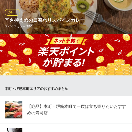
だわりの熟成肉を是非ご賞味ください！
カレー
肉が旨いカフェ NICK STOCK 本町通店
辛さ控えめの日替わりスパイスカレー
本町ステーキ熟成肉宴会
スパイスカレー SPC
大阪メトロ堺筋線堺筋本町駅 徒歩3分
大阪府大阪市中央区本町2-6-10 本町センタービル1F
当店の本格カレーは辛さ控えめで辛味が苦手な方にもおすすめで
す！店主こだわりのカレーは日替わりで提供！何度来ても楽しめ
ます◎
スパイスカレー SPC
居酒屋×スパイスカレー
大阪メトロ中央線本町駅 徒歩1分
本町・堺筋本町エリアのおすすめまとめ
大阪府大阪市中央区久太郎町4-1-3 大阪センタービルB1
【絶品】本町・堺筋本町で一度は立ち寄りたいおすす
めの寿司店