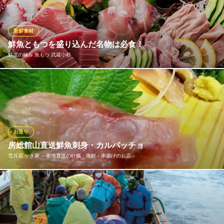
少人数個室×豊洲市場直送鮮魚 しゅんぱち 新丸子
武蔵小杉近くの居酒屋
新鮮食材
ＪＲ武蔵小杉駅北口 徒歩6分
鮮魚ともつを盛り込んだ名物は必食！
神奈川県川崎市中原区新丸子町734-2 カメリアパレス2F
鮮度の極み 魚もつ 武蔵小杉
当店の真骨頂は、何と言っても鮮度抜群の「極み盛り」！鮮魚と
もつ各6点の計12点を贅沢に…海陸のご馳走を一身に集約する名物
メニューです。朝に締めたばかりの新鮮なもつは、余分な筋を極
限まで削ぎ落し、しっかりと洗浄。独自の低温調理で旨味を高め
ます。素材×流通×技巧が織りなす旨さ以上の感動をぜひ。
お造り
房総館山直送鮮魚刺身・カルパッチョ
鮮度の極み 魚もつ 武蔵小杉
雪月花 かき家 ～産地直送の牡蠣・海鮮・串揚げのお店～
朝締めもつと新鮮魚介
東急東横線武蔵小杉駅北口 徒歩3分
神奈川県川崎市中原区新丸子町915-8 ライオンズビル武蔵小杉1F
当店一押し 房総館山直送鮮魚お任せ盛り合わせ 三日月・半
月・満月 コリコリの釣り人にしか味わえない新鮮鮮魚
雪月花 かき家 ～産地直送の牡蠣・海鮮・串揚げのお店～