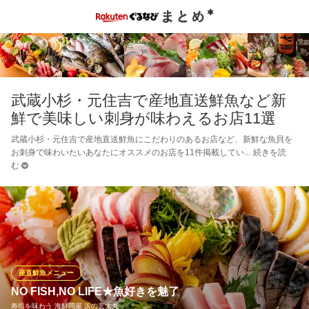
武蔵小杉・元住吉で産地直送鮮魚など新
鮮で美味しい刺身が味わえるお店11選
武蔵小杉・元住吉で産地直送鮮魚にこだわりのあるお店など、新鮮な魚貝を
お刺身で味わいたいあなたにオススメのお店を11件掲載してい
続きを読
む
産直鮮魚メニュー
NO FISH,NO LIFE★魚好きを魅了
寿司を味わう 海鮮問屋 浜の玄太丸