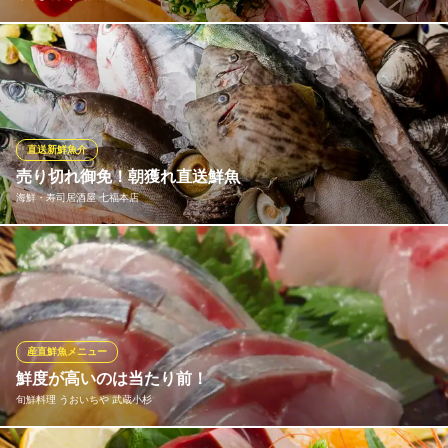
圧倒的な鮮度＆プライスを実現！入札権を持つ三浦長井港を始
め、銚子港、気仙沼漁港より産地直送！旬の鮮魚を豪快に盛り合
わせます！5種の鮮魚のお刺身盛り合わせ1人前2,838円でご提供！
2人前以上ご注文いただくと原価率100%のお得な逸品（例えば‥
伊勢海老・ウニ・アワビ・蟹など）をプレゼントします！
直送新鮮魚介
売り切れ御免！朝獲れ直送鮮魚
寿司を味わう 海鮮問屋 浜の玄太丸
海鮮・寿司居酒屋 七福本店
海鮮ダイニング
東急東横線武蔵小杉駅南口 徒歩3分
神奈川県川崎市中原区小杉町3-428 小杉山協ビル
本当に美味しいお魚を皆様に食べていただきたい思いで、当社の
目利きの仕入担当スタッフが毎朝、三崎漁港・築地市場・横浜中
央市場と駆け回って、鮮度が良く上質な鮮魚を仕入れます!北海道
のプリプリのボタンエビや大分の豊後サバなどの全国各地の美味
しい鮮魚と、県内でしか出回らない三崎の地魚が同時に楽しめる
産直鮮魚メニュー
のも魅力!
鮮度が高いのは当たり前！
旬鮮料理 うおいちや 武蔵小杉
海鮮・寿司居酒屋 七福本店
漁港直送鮮魚