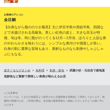
お刺身のアレコレ
金目鯛
【白身ながら脂ののりが最高】主に伊豆半島や房総半島、四国な
どで水揚げされる高級魚。美しい紅色の皮と、大きな目玉が特
徴。旬は冬。特に脂がのってくる12月～2月頃。ほろりと上品な身
のやわらかさを味わうには、シンプルな煮付けや酒蒸しが良い。
白身の割に濃厚な旨味もあり、新鮮なものなら刺身やしゃぶしゃ
ぶにもなる。
楽天ぐるなびまとめ
魚料理
刺身・鮮魚
武蔵小杉・元住吉で産地直
送鮮魚など新鮮で美味しい刺身が味わえるお店
※ご注意事項
コンテンツは、ぐるなび加盟店より提供された店舗情報を再構成して制作しております。掲
載時の情報のため、ご利用の際は、各店舗の最新情報をご確認くださいますようお願い申し
上げます。