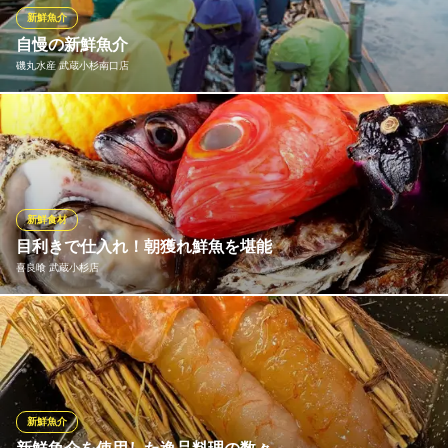
・牡蠣・海鮮・串揚げ
新鮮魚介
東急東横線新丸子駅 徒歩1分
自慢の新鮮魚介
神奈川県川崎市中原区新丸子町740 おかのビル2F
磯丸水産 武蔵小杉南口店
『都会の海の家』というからには、魚介類の新鮮さには徹底的に
こだわります。全国の漁港や漁師さんの厳選した鮮魚メニューは
必食！毎日変わる黒板をお見逃しなく。さらに水槽の魚はその場
でさばいてもらってお好みの調理法で食べる…なんてこともOK。
磯丸水産ならではの楽しみ方を、ぜひお試しあれ。
新鮮食材
目利きで仕入れ！朝獲れ鮮魚を堪能
磯丸水産 武蔵小杉南口店
喜良喰 武蔵小杉店
鮮魚・浜焼・めし処
東急東横線武蔵小杉駅南口 徒歩3分
神奈川県川崎市中原区小杉町3-432 森ビル1F
毎日日替わり！その日の”うまいもん”をご提供！炭火で炙っても絶
品。元船内調理人の店長が自ら市場まで足を運んで仕入れた素材
は自信があります。新鮮な素材を使った魚河岸料理を「海鮮魚市
場居酒屋 喜良喰 武蔵小杉店」ならリーズナブルな価格で豪華にお
楽しみいただけます。
新鮮魚介