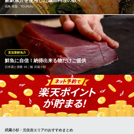
新鮮魚介を使用した逸品料理の数々
喜良喰 武蔵小杉店
焼鳥 燈籠 ‐ TOUROU ‐
武蔵小杉 海鮮居酒屋
ＪＲ武蔵小杉駅 徒歩3分
神奈川県川崎市中原区小杉町1-403 武蔵小杉タワープレイス２階
当店は毎日市場から新鮮な魚介を取り寄せてます！ 大海老の自家
製醤油漬け、生しらす刺し、焼き牡蠣、生牡蠣、あん肝ポン酢、
白子ポン酢や貝串などお食事としてもお酒のおつまみとしても楽
しめる逸品を多数取り揃えております。
直送新鮮魚介
焼鳥 燈籠 ‐ TOUROU ‐
鮮魚に自信！納得出来る物だけご提供
焼鳥と貝鮮の居酒屋
日本酒と酒肴 36ご飯 武蔵小杉
ＪＲ南武線武蔵新城駅 徒歩4分
神奈川県川崎市中原区新城1-6-9 村松ビル1F
「日本酒と酒肴 36ご飯 武蔵小杉」では、鮮魚に自信あり！納得出
来る物だけご提供しております。特に自慢は刺身！どかっと豪快
に盛られた鮮魚たちは「美しい！」の一言。仕入れによって変化
するので、季節のお魚をご堪能いただけます。
日本酒と酒肴 36ご飯 武蔵小杉
新丸子の大衆割烹酒場
武蔵小杉・元住吉エリアのおすすめまとめ
ＪＲ武蔵小杉駅北口 徒歩6分