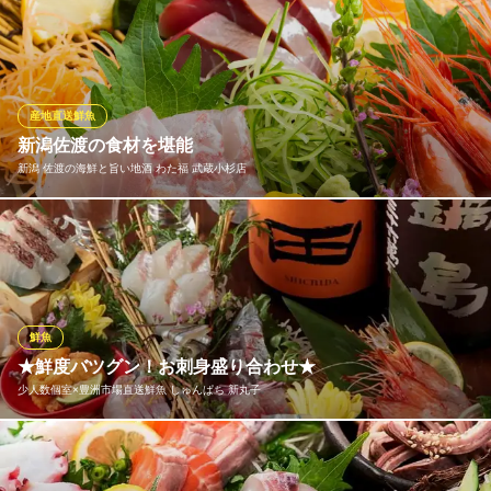
旬の素材にこだわった、鮮度が高く、上質な魚介類を毎日仕入れ
ＪＲ武蔵小杉駅 徒歩3分
神奈川県川崎市中原区小杉町1-403 武蔵小杉タワープレイス2F
ております。お得なお造り3種盛り合わせ【1,600円】。お造り5種
類盛り合わせ【2,500円】が人気です！
旬鮮料理 うおいちや 武蔵小杉
産地直送鮮魚
旬鮮ダイニング
新潟佐渡の食材を堪能
東急東横線武蔵小杉駅北口 徒歩3分
新潟 佐渡の海鮮と旨い地酒 わた福 武蔵小杉店
神奈川県川崎市中原区新丸子町911
当店は佐渡産の食材を直接仕入れているため鮮度抜群の状態でお
召し上がりいただけます。お料理は旬の食材をふんだに使用し、
その時その時の出会いをお愉しみいただけるようメニューは仕入
れごとに変わります。
鮮魚
新潟 佐渡の海鮮と旨い地酒 わた福 武蔵小杉店
★鮮度バツグン！お刺身盛り合わせ★
和食 居酒屋
少人数個室×豊洲市場直送鮮魚 しゅんぱち 新丸子
東急東横線新丸子駅 徒歩3分
神奈川県川崎市中原区新丸子町749-2 日興パレス新丸子1F
鮮魚の仕入れは毎日直接目利き＆豊洲市場直送！ 魚専門だからで
きる大量仕入れで極上鮮魚ををリーズナブルに♪