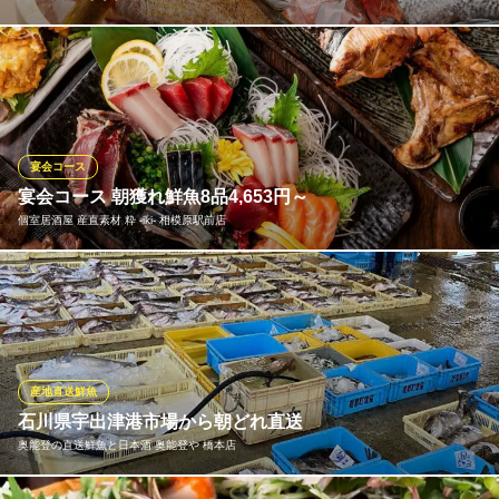
能登から直送鮮魚！今の旬や、こちらでは中々食べられないもの
を現地の漁師さんに協力してもらい入荷出来ています。 鮮と技が
光る料理をお楽しみください
鮨・天麩羅 やまうち
宴会コース
鮨・天麩羅・日本酒
宴会コース 朝獲れ鮮魚8品4,653円～
ＪＲ橋本駅北口 徒歩3分
個室居酒屋 産直素材 粋 ‐iki‐ 相模原駅前店
神奈川県相模原市緑区橋本3-17-4 橋本第1ビル8F
最大36名様まで入れるお座敷や少人数宴会におすすめの半個室席
など、会社の宴会はもちろん!地元飲み・ママ会・女子会など様々
な場面でご利用ください。各種ご宴会コース+飲み放題ご利用でお
好きなお飲物をミニ鏡割りにてご提供するサービスもございま
す！
産地直送鮮魚
※こちらは夜のみのこだわりです。
石川県宇出津港市場から朝どれ直送
奥能登の直送鮮魚と日本酒 奥能登や 橋本店
個室居酒屋 産直素材 粋 ‐iki‐ 相模原駅前店
鮮魚と鍋自慢の個室酒場