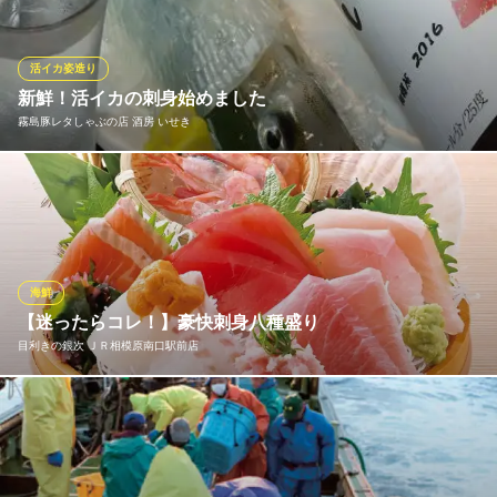
の甘みは感動級です。本物の鮮度を、ぜひ五感で愉しんで。。日
本酒や焼酎との相性も抜群です。極上の海の恵みをお届けしま
す。
活イカ姿造り
新鮮！活イカの刺身始めました
釣り師 鯵仙人
霧島豚レタしゃぶの店 酒房 いせき
活魚海鮮 居酒屋
ＪＲ橋本駅 徒歩2分
神奈川県相模原市緑区橋本3-17-4 橋本第一ビル7F
さっきまで泳いでいた活イカをお刺身でいただけます。コリコリ
した新鮮な食感をお楽しみください。数量限定なので、早いもの
勝ちです！
霧島豚レタしゃぶの店 酒房 いせき
海鮮
創作和食＆しゃぶしゃぶ
【迷ったらコレ！】豪快刺身八種盛り
ＪＲ横浜線相模原駅南口 徒歩5分
目利きの銀次 ＪＲ相模原南口駅前店
神奈川県相模原市中央区相模原2-3-5 1F
『豪快刺身八種盛り』海の幸を贅沢に使い、豪快に盛り付けたイ
チオシの刺身盛り。まぐろやサーモンなど色んな魚介を楽しむな
らこちらがおすすめ！2～3名で美味しく楽しめます♪おいしい魚料
理をぜひ当店でご堪能ください。※季節や仕入れの状況により内容