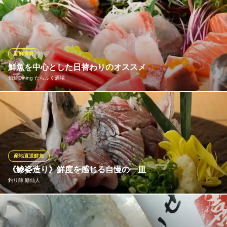
前田利家も認めた良港、宇出津港。穏やかな波と地形を生かした
ＪＲ横浜線相模原駅南口 徒歩3分
神奈川県相模原市中央区相模原3-8-25 第3JSビル1F
定置網で、有名な寒ブリのほかカワハギ、カニなど多くの魚介が
揚がります。鮮度そのままに味わっていただきたい思いから、当
店では漁師さんと直接契約。朝に競り落とされた魚介が、その日
のうちに届きます。
新鮮食材
鮮魚を中心とした日替わりのオススメ
奥能登の直送鮮魚と日本酒 奥能登や 橋本店
旬鮮Dining たらふく酒場
直送能登の魚介と日本酒
ＪＲ橋本駅 徒歩8分
神奈川県相模原市緑区東橋本1-24-19 T・H ADMIRAL1F
毎日仕入れている旬鮮な鮮魚の盛合せは旬の鮮魚を中心に盛り合
わせています♪見た目も味も最高の状態でご提供！丁寧にむいたツ
マもご一緒にお召し上がりいただきたい、料理長の腕が光る盛合
せです♪
産地直送鮮魚
旬鮮Dining たらふく酒場
《鯵姿造り》鮮度を感じる自慢の一皿
魚が自慢の和風居酒屋
釣り師 鯵仙人
ＪＲ横浜線淵野辺駅北口 徒歩5分
神奈川県相模原市中央区淵野辺3-9-17 ライオンズプラザ淵野辺103
【鯵仙人】の代名詞、至高の「鯵の姿造り」。極上の鯵を、熟練
の技で華やかな姿造りに。弾けるような身の締まりと、溢れる脂