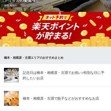
ヤリイカの姿造り
囲炉裏と個室 火囲炉‐HERO‐ 橋本店
地鶏 鳥仙人
団体に強い！炉端居酒屋
ＪＲ橋本駅 徒歩1分
神奈川県相模原市緑区橋本3-29-2 芳栄ビル3F
新鮮なヤリイカを丸ごと一杯、豪快に姿造りで楽しめます。素材
本来の味を引き立てるシンプルな味付けのため、まずはそのまま
で、次にわさび醤油で味わうのがおすすめです。
地鶏 鳥仙人
鳥料理 居酒屋 橋本駅
ＪＲ橋本駅 徒歩3分
橋本・相模原・古淵エリアのおすすめまとめ
神奈川県相模原市緑区橋本6-19-1 ルート橋本ビル5F
記念日は橋本・相模原・古淵でお祝い♪特別な日に予
約したいお店
橋本・相模原・古淵で餃子などがおすすめなお店