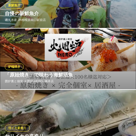
が変わる場合があります。
新鮮魚介
自慢の新鮮魚介
目利きの銀次 ＪＲ相模原南口駅前店
磯丸水産 JR相模原南口駅前店
漁師料理とうまい酒
ＪＲ横浜線相模原駅南口 徒歩3分
神奈川県相模原市中央区相模原4-2-17 江成ビル1F
『都会の海の家』というからには、魚介類の新鮮さには徹底的に
こだわります。全国の漁港や漁師さんの厳選した鮮魚メニューは
必食！毎日変わる黒板をお見逃しなく。さらに水槽の魚はその場
でさばいてもらってお好みの調理法で食べる…なんてこともOK。
磯丸水産ならではの楽しみ方を、ぜひお試しあれ。
炉端焼き
「原始焼き」で味わう海鮮活魚
磯丸水産 JR相模原南口駅前店
囲炉裏と個室 火囲炉‐HERO‐ 橋本店
鮮魚・浜焼・めし処
ＪＲ横浜線相模原駅南口 徒歩2分
神奈川県相模原市中央区相模原3-1-1 久保田TIビル1・2F
仕入れ、食材の見極め、調理方法、全てに徹底的に拘っていま
す。ご来店いただき食べていただければわかります。他では決し
て真似できない拘りの食材を是非その口に・・素材そのものの旨
味と原始焼きの普段味わえない味を美味しいお酒と合わせてご堪
能下さい。
活イカ姿造り