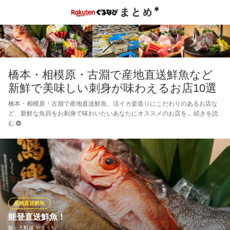
橋本・相模原・古淵で産地直送鮮魚など
新鮮で美味しい刺身が味わえるお店10選
橋本・相模原・古淵で産地直送鮮魚、活イカ姿造りにこだわりのあるお店な
ど、新鮮な魚貝をお刺身で味わいたいあなたにオススメのお店を
続きを読
む
産地直送鮮魚
能登直送鮮魚！
鮨・天麩羅 やまうち