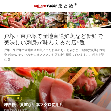
戸塚・東戸塚で産地直送鮮魚など新鮮で
美味しい刺身が味わえるお店5選
戸塚・東戸塚で産地直送鮮魚にこだわりのあるお店など、新鮮な魚貝をお刺
身で味わいたいあなたにオススメのお店を5件掲載しています。
続きを読
む
まぐろトロ
味自慢！貴重な生本マグロ使用店
戸塚海鮮Dining 海遊