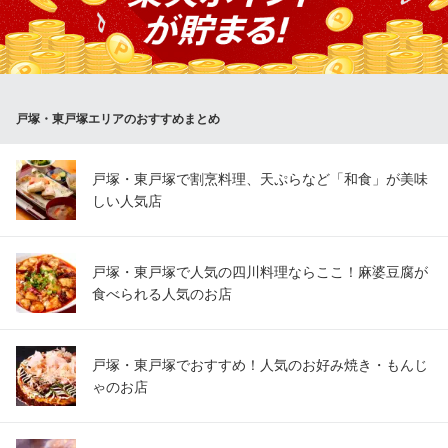
ど季節のお刺身が盛りだくさん！
ダイニング和くら
隠れ家和風ダイニング
ＪＲ横須賀線東戸塚駅東口 徒歩4分
戸塚・東戸塚エリアのおすすめまとめ
神奈川県横浜市戸塚区品濃町543-6 第３つるやビル1F
戸塚・東戸塚で割烹料理、天ぷらなど「和食」が美味
しい人気店
戸塚・東戸塚で人気の四川料理ならここ！麻婆豆腐が
食べられる人気のお店
戸塚・東戸塚でおすすめ！人気のお好み焼き・もんじ
ゃのお店