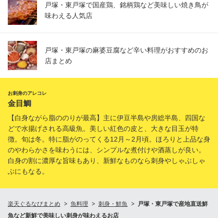
戸塚・東戸塚で国産鶏、銘柄鶏など美味しい焼き鳥が
味わえる人気店
戸塚・東戸塚の麻婆豆腐など辛い料理がおすすめのお
店まとめ
お刺身のアレコレ
金目鯛
【白身ながら脂ののりが最高】主に伊豆半島や房総半島、四国な
どで水揚げされる高級魚。美しい紅色の皮と、大きな目玉が特
徴。旬は冬。特に脂がのってくる12月～2月頃。ほろりと上品な身
のやわらかさを味わうには、シンプルな煮付けや酒蒸しが良い。
白身の割に濃厚な旨味もあり、新鮮なものなら刺身やしゃぶしゃ
ぶにもなる。
楽天ぐるなびまとめ
魚料理
刺身・鮮魚
戸塚・東戸塚で産地直送鮮
魚など新鮮で美味しい刺身が味わえるお店