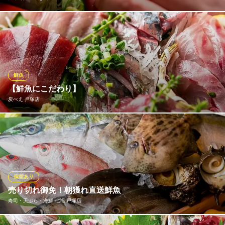
姉妹店 ぷく福゜同様 生本マグロにはこだわります。 お刺身で
食らうならやはり本マグロ！当店はその本マグロを冷凍物でな
く、生で提供するマグロの美味しいお店♪更に･･･なんと低価格で
提供しています。
鮮魚
戸塚海鮮Dining 海遊
【鮮魚にこだわり】
戸塚海鮮バル
炭べえ 戸塚店
ＪＲ戸塚駅 徒歩8分
神奈川県横浜市戸塚区戸塚町145-6
炭べえの鮮魚は毎朝自らの目で見定めて厳選仕入れ！ 湘南の地魚
や豊洲市場に並ぶ旬の魚を鮮度抜群の状態でご提供☆刺身舟盛り
はその日仕入れた6〜8種類の鮮魚を全部乗せて1,400円！！ なお
岡山産の特大生カキは数量限定の大人気メニューのためお早めの
ご来店か事前予約を☆
個室あり
売り切れ御免！朝獲れ直送鮮魚
炭べえ 戸塚店
寿司・天ぷら・海鮮 七福 戸塚店
和鮮魚焼き鳥居酒屋
ＪＲ東海道本線戸塚駅 徒歩5分