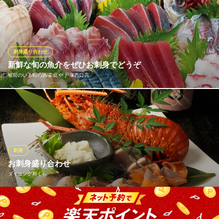
神奈川県横浜市戸塚区戸塚町47
本当に美味しいお魚を皆様に食べていただきたい思いで、当社の
目利きの仕入担当スタッフが毎朝、三崎漁港・築地市場・横浜中
央市場と駆け回って、鮮度が良く上質な鮮魚を仕入れます!北海道
のプリプリのボタンエビや大分の豊後サバなどの全国各地の美味
しい鮮魚と、県内でしか出回らない三崎の地魚が同時に楽しめる
刺身盛り合わせ
のも魅力!
新鮮な旬の魚介をぜひお刺身でどうぞ
板前のいる町の酒場 庄や 戸塚西口店
寿司・天ぷら・海鮮 七福 戸塚店
コスパ抜群居酒屋！
「庄や」と言えば、何と言っても魚介！魚介類は全国各地から旬
ＪＲ戸塚駅 徒歩3分
神奈川県横浜市戸塚区戸塚町16-1 トツカーナモール1F
のものを目利きのある専門スタッフが厳選し、仕入れを行ってお
ります！そんな新鮮な魚の美味しさを楽しむなら、やっぱり刺身
がオススメ。単品ものから豪快な盛り合わせまで幅広くご用意し
ております。新鮮な海の幸を、ぜひ当店でご堪能ください。
刺身
お刺身盛り合わせ
板前のいる町の酒場 庄や 戸塚西口店
ダイニング和くら
鮮魚と板前料理の居酒屋
横浜市営地下鉄戸塚駅 徒歩3分
神奈川県横浜市戸塚区戸塚町16-1 トツカーナモール1F
産地・鮮度のこだわりはもちろん！醤油も手づくりのスモーク醤
油を仕様してます！伊勢海老・汲み上げの生湯葉刺し・寒ブリな