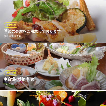
和歌山県和歌山市吉田801
厳選した本まぐろを使用し、旨味・食感・鮮度にこだわった極上
の寿司を提供。熟練の職人が丁寧に仕上げる逸品は、濃厚な赤身
ととろける大トロの絶妙なバランス。上質な空間で、本物の味を
堪能。がんこで至福のひとときをお過ごしください。
会席料理
和食・懐石 がんこ 和歌山六三園
季節の会席をご用意しております
懐石・和食
日本料理 四季彩
ＪＲ阪和線和歌山駅西口 車20分
和歌山県和歌山市堀止西1-3-22
地元紀州のさまざまな旬の味覚をふんだんに盛り込んだ季節の会
席をご用意しております。 日本料理の手法で一品一品丁寧に仕上
げられ彩りも豊かな和会席は、あらたまったお席にもご利用いた
だけます。また、ご昼食には気軽に楽しめる会席もございます。
ランチ会などにもぜひどうぞ。
創作和食
◆自慢の創作和食
日本料理 四季彩
いなか家
日本料理 会席
ＪＲきのくに線海南駅 バス15分
和歌山県和歌山市毛見1517
和歌山県産のお魚を中心に、季節の旬を大切にしております。 見
た目にもこだわった逸品揃いとなっております◎