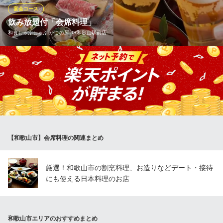
宴会コース
御料理 伊とう
飲み放題付「会席料理」
日本料理 京料理
和食しゃぶしゃぶ かごの屋 JR和歌山駅前店
ＪＲ和歌山駅 徒歩3分
和歌山県和歌山市田中町5-4-6
美味しいお食事を囲んで語らう場にして頂けますよう、慶事会
席・法要会席など様々なプランをご用意させていただいておりま
す。ご予算・ご要望にお応えいたしますのでご利用の店舗へお気
軽にご相談ください。
和食しゃぶしゃぶ かごの屋 JR和歌山駅前店
和食しゃぶしゃぶ
【和歌山市】会席料理の関連まとめ
ＪＲ和歌山駅 徒歩2分
和歌山県和歌山市友田町5-30
厳選！和歌山市の割烹料理、お造りなどデート・接待
にも使える日本料理のお店
和歌山市エリアのおすすめまとめ