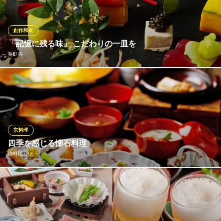
いなか家
心安らぐ和風居酒屋
創作和食
ＪＲ和歌山駅 徒歩4分
「記憶に残る味」 こだわりの一皿を
和歌山県和歌山市美園町4-50
葵庭園
厳選された四季折々の食材を活かし、時代を紡ぐ美しい伝統を継
承した和のスタイルで美食の一皿をお愉しみください
葵庭園
徳川家ゆかりの日本庭園
京料理
わかやま電鉄貴志川線田中口駅 徒歩26分
四季を感じる懐石料理
和歌山県和歌山市谷町38
御料理 伊とう
季節の食材をふんだんに使った懐石料理は、一番おいしい時期に
一番おいしいものをご提供しています。優しく作り上げた京料理
を味わいながら、目を閉じると広がる季節を感じながら安らげる
ひと時をお過ごしください。