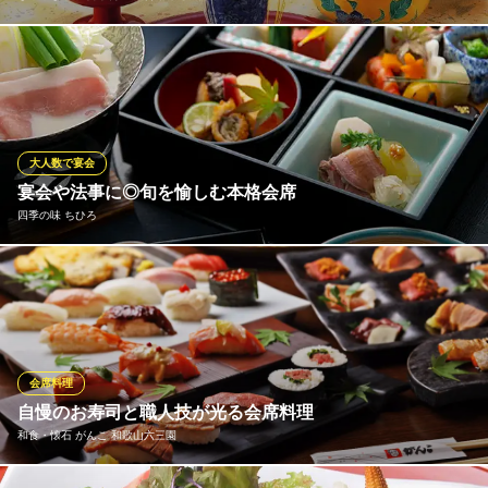
大小さまざまな慶事・祝事の席を華やかに彩る会席料理をご用
意。長寿のお祝いやお子様の記念日など、折々の場面にぜひご利
用ください。ご予算・人数に応じて調整いたしますので、お気軽
に何でもご相談ください。オプションで鯛・伊勢海老といった縁
起物のご用意も可能です。心を込めた接客でおもてなしさせてい
大人数で宴会
ただきます。
宴会や法事に◎旬を愉しむ本格会席
四季の味 ちひろ
しゃぶしゃぶ 日本料理 木曽路 和歌山店
しゃぶしゃぶ・日本料理
宴会用の鍋有り or 無し会席をそれぞれ3コースご用意しておりま
ＪＲ和歌山駅 徒歩15分
和歌山県和歌山市北出島1-4-63
す。旬の逸品を詰め込んだ松花堂箱や旬魚のお造りなど、季節感
溢れるラインナップです。煮物・焼物・揚物・造りなど、多彩な
調理法で季節感を表現。素材の味を活かす日本料理の心髄をお愉
しみください。プラス料金で飲み放題をお付けできます。
会席料理
自慢のお寿司と職人技が光る会席料理
四季の味 ちひろ
和食・懐石 がんこ 和歌山六三園
老舗で味わう旬の会席
ＪＲ和歌山駅 徒歩8分