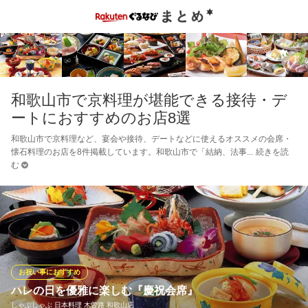
和歌山市で京料理が堪能できる接待・デ
ートにおすすめのお店8選
和歌山市で京料理など、宴会や接待、デートなどに使えるオススメの会席・
懐石料理のお店を8件掲載しています。和歌山市で「結納、法事
続きを読
む
お祝い事におすすめ
ハレの日を優雅に楽しむ『慶祝会席』
しゃぶしゃぶ 日本料理 木曽路 和歌山店