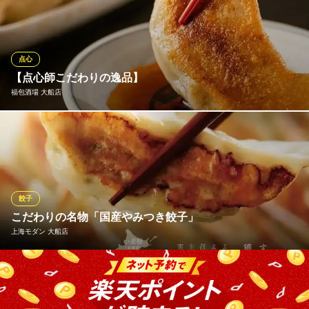
ガッツリ系の「爆汁！ジャンボ肉餃子」は特に人気で、ジューシ
ーで食べ応え抜群！台北名物「鍋貼」焼餃子や、皮がモチモチの
「あっさり水餃子」などバラエティ豊かなラインナップ♪台湾旅行
気分を味わいながら、本格餃子を召し上がれ！
点心
【点心師こだわりの逸品】
台湾酒場 台北餃子館 大船店
福包酒場 大船店
元気になれる餃子居酒屋
ＪＲ大船駅 徒歩1分
神奈川県鎌倉市大船1-5-7
点心師が一つひとつ丁寧に包んだ「自家製焼き餃子」は必食！カ
リッとした皮と溢れ出す肉汁のコントラストがたまりません。カ
ラフルで可愛い「五色小籠包」など、目でも舌でも楽しめる本格
中華が勢揃い。
餃子
福包酒場 大船店
こだわりの名物「国産やみつき餃子」
餃子と小籠包酒場
上海モダン 大船店
ＪＲ大船駅 徒歩1分
神奈川県鎌倉市大船1-6-6 2F
当店にご来店いただいた際、絶対に外せないのが人気No.1メニュ
ー「国産やみつき餃子」。一口食べればジュワッとあふれ出す肉
汁と、素材の旨みが口いっぱいに広がります。お酒のお供はもち