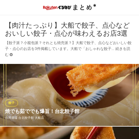
【肉汁たっぷり】大船で餃子、点心など
おいしい餃子・点心が味わえるお店3選
【餃子派？小籠包派？それとも焼売派？】大船で餃子、点心などおいしい餃
子・点心のお店を3件掲載しています。大船で「おしゃれな餃子
続きを読
む
餃子
焼でも茹ででも爆旨！台北餃子館
台湾酒場 台北餃子館 大船店
店名に偽りなし！自慢の餃子は、どれもおすすめの一品ばかり◎