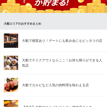
ろん、ご飯との相性も抜群！リピーター続出の、名前の通り”やみ
つき”になる美味しさをぜひご堪能ください。
上海モダン 大船店
大船エリアのおすすめまとめ
食材にこだわる本格中華
ＪＲ東海道本線大船駅 徒歩1分
神奈川県鎌倉市大船1-6-5 第45東京ビルB1
大船で個室あり！デートにも飲み会にもピッタリの店
大船でテイクアウトならここ！お持ち帰りができる人
気店
大船でカルビなど人気の肉料理を味わえる店