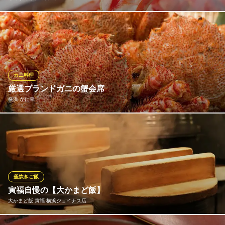
お客様に美味しいかにをたくさん味わっていただくために、『旨
みたっぷりのかに』をお手頃な値段で提供します。 身がパンパン
に詰まったタラバかに。香ばしく焼きあがったカニ身はほんのり
甘くて美味です。 網焼きタラバ(１人前) 4620円(税込）
カニ料理
せんざん 横浜東口三井ビル店
厳選ブランドガニの蟹会席
個室宴会・海鮮・かに
横浜 かに幸
ＪＲ横浜駅 徒歩3分
神奈川県横浜市西区高島1-1-2
厳しい規定をクリアした厳選ブランドガニの蟹会席 独自の厳しい
規定をクリアし水揚げされたブランドガニをその場で調理し提供
いたします。 身が締まった蟹をその場で調理された「かに幸」の
活蟹会席をお楽しみください。
釜炊きご飯
横浜 かに幸
寅福自慢の【大かまど飯】
蟹料理専門店
大かまど飯 寅福 横浜ジョイナス店
ＪＲ横浜駅 徒歩4分
神奈川県横浜市西区南幸2-6-2 ルミノス横浜ビルB1