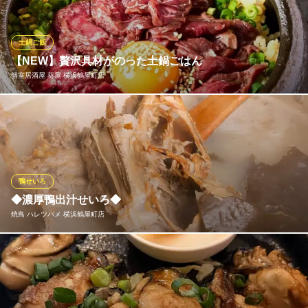
ます。味の移ろいを愉しみながら、上品な余韻を。一度食べれば
忘れられない、贅の極みの逸品です♪
土鍋ご飯
黒毛和牛と牛タン専門 個室居酒屋 Kurosawa 横浜駅店
【NEW】贅沢具材がのった土鍋ごはん
黒毛和牛&銀座牛タン
個室居酒屋 葵屋 横浜鶴屋町店
ＪＲ横浜駅 徒歩4分
神奈川県横浜市神奈川区鶴屋町2-23-8 ポルト横浜鶴屋町 6F
肉ゆっけや定番の鮭いくらなど絶対食べてほしい逸品です♪ふっく
らとやわらかいお米の甘みを楽しめる土鍋ご飯が新登場！贅沢具
材をのせた土鍋ご飯を種類豊富にご用意しております◎肉ゆっけ
は他では味わえない当店オリジナル♪肉好きには堪らない逸品です
★
鴨せいろ
◆濃厚鴨出汁せいろ◆
個室居酒屋 葵屋 横浜鶴屋町店
焼鳥 ハレツバメ 横浜鶴屋町店
極上肉料理×個室居酒屋
ＪＲ横浜駅 徒歩2分
神奈川県横浜市神奈川区鶴屋町2-15-3 CRANEYOKOHAMA3F
鴨ガラと昆布を合わせてじっくり炊き煮出した鴨出汁と、藻塩で
そで肉をグリルし、染み出した鴨脂を合わせた塩ベースの極上鴨
汁。お一人様で〆るのに丁度良いサイズですので、人数分の注文
がおすすめです。