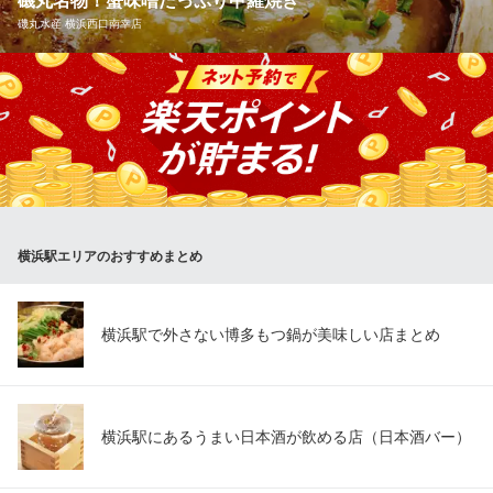
磯丸名物！蟹味噌たっぷり甲羅焼き
横濱うし処 牛味蔵 横浜スカイビル店
磯丸水産 横浜西口南幸店
牛たん牛肉寿司肉料理
ＪＲ横浜駅 徒歩3分
神奈川県横浜市西区高島2-19-12 スカイビル11F
当店人気No.1！蟹味噌と秘伝の味をプラスした、リピーター多数
の蟹味噌甲羅焼き！初めての磯丸体験ならこのメニューで決ま
り！浜焼きメニューを中心に磯丸おすすめのお酒と相性抜群の海
鮮メニューを豊富にご用意しております。季節限定の食材を使っ
たメニューなども不定期開催中ですので是非チェックしてみてく
ださい♪
横浜駅エリアのおすすめまとめ
磯丸水産 横浜西口南幸店
鮮魚・浜焼・めし処
ＪＲ横浜駅西口 徒歩3分
神奈川県横浜市西区南幸2-16-11 横浜二幸ビルB1・1F
横浜駅で外さない博多もつ鍋が美味しい店まとめ
横浜駅にあるうまい日本酒が飲める店（日本酒バー）