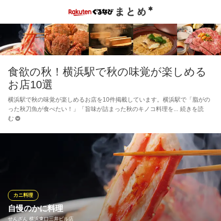
食欲の秋！横浜駅で秋の味覚が楽しめる
お店10選
横浜駅で秋の味覚が楽しめるお店を10件掲載しています。横浜駅で「脂がの
った秋刀魚が食べたい！」「旨味が詰まった秋のキノコ料理を
続きを読
む
カニ料理
自慢のかに料理
せんざん 横浜東口三井ビル店