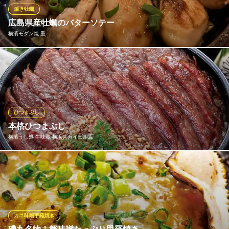
※こちらは夜のみのこだわりです。
焼き牡蠣
広島県産牡蠣のバターソテー
焼鳥 ハレツバメ 横浜鶴屋町店
横濱モダン焼 重
鶏の旨味を味わう居酒屋
ＪＲ横浜駅きた西口 徒歩1分
神奈川県横浜市神奈川区鶴屋町2-17-1 相鉄岩崎学園ビルB1
牡蠣・海老・ホタテ・イカ・その他本日の魚介あります。 TOPペ
ージ[新着情報]が最新の情報となり、売り切れ次第終了となりま
す。
横濱モダン焼 重
ひつまぶし
ハマ横丁鉄板焼き居酒屋
本格ひつまぶし
ＪＲ横浜駅 徒歩3分
横濱うし処 牛味蔵 横浜スカイビル店
神奈川県横浜市神奈川区鶴屋町2-11-4 ハマ横丁2F
山形県蔵王より厳選した黒毛和牛4等級の牝牛のみを仕入れ肉質が
柔らかく程よい霜降りのリブロース芯のみ贅沢に使用しました。
そのままお召し上がりいただいた後は、薬味を加え様々な味に！
最後はアツアツのあごだしをかけ、お茶漬けでお楽しみいただけ
ます。 また、うなぎのひつまぶしもご用意いたしました。
カニ味噌甲羅焼き