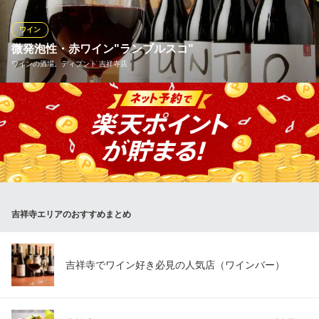
に出会えるはずです♪
ワイン
ブラッスリー エディブル
微発泡性・赤ワイン"ランブルスコ"
カジュアルフレンチ
ワインの酒場。ディプント 吉祥寺店
ＪＲ中央線吉祥寺駅北口 徒歩3分
東京都武蔵野市吉祥寺本町1-8-21
イタリア・エミリア・ロマーニャ地方の微発泡性赤ワイン。低ア
ルコールで優しい口当たりが特徴。同じ産地の生ハムと一緒に頂
くのがイタリア人の粋なスタイル。ランブルスコは甘口、辛口と
ご用意しております。フレッシュなブドウの甘味とライトな味わ
いがどんなお料理にもよく合います♪辛口はディプントオリジナ
ル！
吉祥寺エリアのおすすめまとめ
ワインの酒場。ディプント 吉祥寺店
メディア話題ワイン酒場
ＪＲ中央線吉祥寺駅 徒歩1分
東京都武蔵野市吉祥寺本町1-4-18 ジョージフォーラムビルB1
吉祥寺でワイン好き必見の人気店（ワインバー）