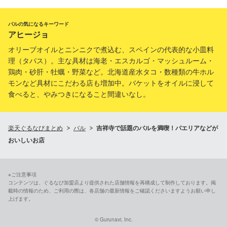
バルの気になるキーワード
アヒージョ
オリーブオイルとニンニクで煮込む、スペインの代表的な小皿料
理（タパス）。主な具材は海老・エスカルゴ・マッシュルーム・
鶏肉・砂肝・牡蠣・野菜など。北海道産水タコ・数種類の牛ホル
モンなど具材にこだわる店も増加中。バケットをオイルに浸して
食べると、やみつきになること間違いなし。
楽天ぐるなびまとめ
バル
吉祥寺で話題のバルを満喫！パエリアなどが
おいしいお店
※ご注意事項
コンテンツは、ぐるなび加盟店より提供された店舗情報を再構成して制作しております。掲
載時の情報のため、ご利用の際は、各店舗の最新情報をご確認くださいますようお願い申し
上げます。
© Gurunavi, Inc.