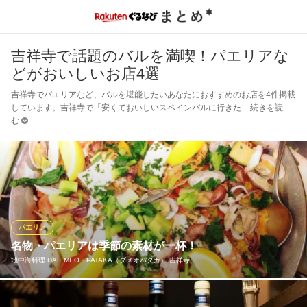
吉祥寺で話題のバルを満喫！パエリアな
どがおいしいお店4選
吉祥寺でパエリアなど、バルを堪能したいあなたにおすすめのお店を4件掲載
しています。吉祥寺で「安くておいしいスペインバルに行きた
続きを読
む
パエリア
名物・パエリアは季節の素材が一杯！
地中海料理 DA・MEO・PATAKA（ダメオパタカ） 吉祥寺
自慢の逸品「パエリア」は、ご存じの通りスペイン発祥の炊き込