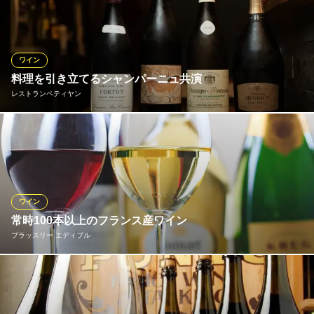
みご飯です。当店では、春夏秋冬・季節ごとに旬の素材を入れ、
シェフの感性を活かした〆に相応しい逸品としてご提供。皆さま
にご好評を頂いております。是非ご来店の際は味わって下さい！
ワイン
地中海料理 DA・MEO・PATAKA（ダメオパタカ） 吉祥寺
料理を引き立てるシャンパーニュ共演
南欧料理
レストランペティヤン
ＪＲ中央線吉祥寺駅 徒歩12分
東京都武蔵野市吉祥寺本町3-10-2 エスカイヤ吉祥寺1F
店名の通り、キラキラと輝く泡が美しいシャンパーニュを豊富に
取り揃えております。繊細な泡立ちと芳醇な香りは、前菜からメ
イン料理まで幅広く寄り添います。お料理との最高のマリアージ
ュをご提案いたしますので、ぜひグラスを片手に、弾けるような
喜びを感じる美食のひとときをお楽しみください。
ワイン
常時100本以上のフランス産ワイン
レストランペティヤン
ブラッスリー エディブル
吉祥寺 フレンチ
ＪＲ中央線吉祥寺駅 徒歩17分
東京都武蔵野市吉祥寺本町4-26-15 エクレール吉祥寺1F
全てフランス産のワインを使用し、シャンパンからデザートワイ
ンまで多彩なラインナップ。お気軽にソムリエにお好みをお尋ね
下さい！グラスワインは常時６種類。きっとご満足頂けるワイン