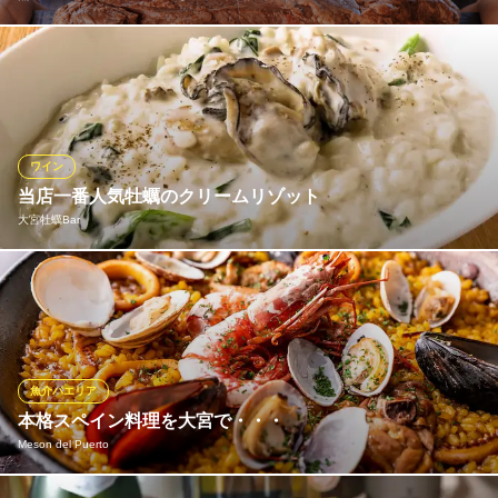
【お店で熟成】"熟成＝肉×発酵菌×時間"試行錯誤を繰り返して、
ハラミを一番美味しい状態にする研究をし、現在お店で提供する
熟成ハラミが生まれました。柔らかく旨味が凝縮されたハラミち
ゃん自慢の熟成ハラミをご堪能ください。
ワイン
熟成ハラミと埼玉グルメ ハラミちゃん 大宮西口店
当店一番人気牡蠣のクリームリゾット
居酒屋・肉バル
大宮牡蠣Bar
埼玉新都市交通伊奈線大宮駅 徒歩4分
埼玉県さいたま市大宮区桜木町2-161-2 大宮YKビルB1
一番人気！〉牡蠣のクリームリゾット※牡蠣6個入り※追加牡蠣でき
ます 1個300円※大盛り2,700円(約4人前)♪
大宮牡蠣Bar
大宮 牡蠣 Bar
魚介パエリア
ＪＲ大宮駅 徒歩2分
本格スペイン料理を大宮で・・・
埼玉県さいたま市大宮区仲町1-53 田村ビル1F
Meson del Puerto