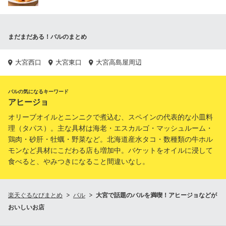
まだまだある！バルのまとめ
大宮西口
大宮東口
大宮高島屋周辺
バルの気になるキーワード
アヒージョ
オリーブオイルとニンニクで煮込む、スペインの代表的な小皿料
理（タパス）。主な具材は海老・エスカルゴ・マッシュルーム・
鶏肉・砂肝・牡蠣・野菜など。北海道産水タコ・数種類の牛ホル
モンなど具材にこだわる店も増加中。バケットをオイルに浸して
食べると、やみつきになること間違いなし。
楽天ぐるなびまとめ
バル
大宮で話題のバルを満喫！アヒージョなどが
おいしいお店