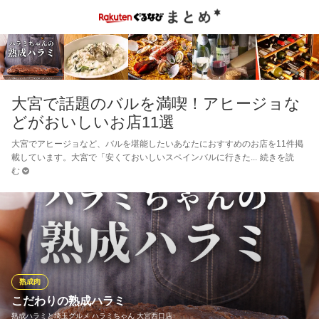
大宮で話題のバルを満喫！アヒージョな
どがおいしいお店11選
大宮でアヒージョなど、バルを堪能したいあなたにおすすめのお店を11件掲
載しています。大宮で「安くておいしいスペインバルに行きた
続きを読
む
熟成肉
こだわりの熟成ハラミ
熟成ハラミと埼玉グルメ ハラミちゃん 大宮西口店