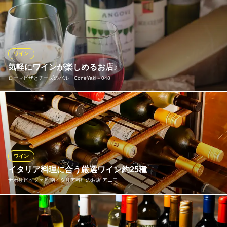
情熱的なフラメンコの流れるお店で楽しいひと時を！MESON DE
L PUERTO（メソン デル プエルト）とは、スペイン語で「港
の居酒屋」という意味のお店です。名のとおり地中海スペインの
美味しい魚介料理や、郷土料理、またスペイン料理と相性の良い
ワインをお客様のお口にお届けします！
ワイン
気軽にワインが楽しめるお店♪
Meson del Puerto
ローマピザとチーズのバル ConeYaki－048
本場スペインバル
ＪＲ大宮駅西口 徒歩1分
埼玉県さいたま市大宮区桜木町1-5-3 ホームリィ5ビル1F
イタリアワインを中心に主にヨーロッパの赤、白、スパークリン
グワイン常時30種類の品ぞろえです。生産者さんの素材をシンプ
ルにひきたてるようなワインをセレクトしてます。お好きなロー
マピザ、チーズ料理と共にお楽しみください
ワイン
ローマピザとチーズのバル ConeYaki－048
イタリア料理に合う厳選ワイン約25種
ローマピザチーズ専門店
ナポリピッツァと 南イタリア料理のお店 アニモ
ＪＲ大宮駅東口・北口 徒歩7分
埼玉県さいたま市大宮区大門町3-197
当店でイタリアワインを中心に赤・白約25種のワインをシェフ自
ら厳選し取り揃え。南イタリア料理にピッタリのワインをご提供