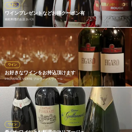
介させて頂きます。種類豊富なワインで至福のひとときを。
ワイン
ワインプレゼントなどお得クーポン有
リストランテ オガワ
南欧料理のお店タパス
大宮 本格イタリア料理
ＪＲ大宮駅東口 徒歩9分
埼玉県さいたま市大宮区東町2-288-1 鈴木ビル1F
当店のワインリストはこだわりの品々がぎっしり！赤ワインから
シャンパンまでお客様のご要望に合わせておすすめを提供いたし
ます。前菜に合うもの、お肉料理に合うもの、それぞれでご自身
のお好きなワインを探されてはいかがですか？初めて来るんだけ
ど何故か懐かしさがある、居心地の良い空間へお客様をご案内い
ワイン
たします。
お好きなワインをお持込頂けます
PROVENCE VERTE プロヴァンスヴェール
南欧料理のお店タパス
南欧料理とお酒のお店
当店では、一本１５００円にて、お好きなワインをお持込頂けま
ＪＲ大宮駅 徒歩5分
埼玉県さいたま市大宮区大門町2-109 大越ビル1F
す♪
PROVENCE VERTE プロヴァンスヴェール
南フランス料理
ワイン
ＪＲ大宮駅東口 徒歩7分