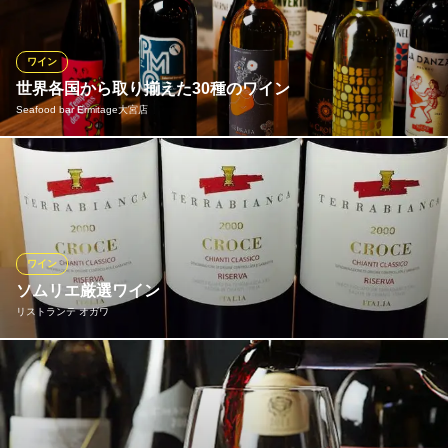
しております。注文に迷ったら、おすすめのワインをピックアッ
プいたしますので、お気軽にお尋ねくださいませ。
ワイン
ナポリピッツァと 南イタリア料理のお店 アニモ
世界各国から取り揃えた30種のワイン
南イタリア料理を味わう
Seafood bar Ermitage大宮店
ＪＲ大宮駅西口 徒歩3分
埼玉県さいたま市大宮区桜木町2-7-8 第11松ビル1F
シーフードとワインのペアリングも当店の醍醐味。イタリアのワ
インをはじめ、フランス、スペイン、チリ、カリフォルニアと世
界各国から選りすぐりのラインナップをご用意。ボトルはもちろ
ん、グラスで提供しているものも多いため様々な味を試していた
だけます。カジュアルに楽しめるお洒落なワインカクテルもおす
ワイン
すめ♪
ソムリエ厳選ワイン
リストランテ オガワ
Seafood bar Ermitage大宮店
個室完備魚介イタリアン
お料理とワインの両方を楽しんで頂けるよう、ソムリエが厳選し
ＪＲ大宮駅 徒歩2分
埼玉県さいたま市大宮区仲町1-60 大宮アイスビル3F
たワインを多数取り揃えております。限定の特別なワインを入荷
することもございますので、スタッフまでお尋ねください。ま
た、迷った際にはソムリエがお好みやお料理に合うワインをご紹