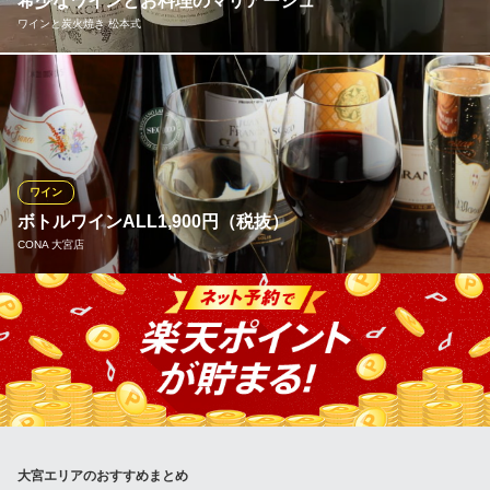
希少なワインとお料理のマリアージュ
埼玉県さいたま市大宮区大門町3-50 VIPロイヤル氷川台B1
ワインと炭火焼き 松本式
ワインは、フランス、イタリアをメインに他ヨーロッパのものを
常時25種類ほど取り揃えております。一般流通していない銘柄な
どをワインインポーターより直接買い付けるため、お値段もリー
ズナブル◎1万円台のシャンパーニュのほか、ボトルは3,500円
～、グラスは700円～のものをご用意。
ワイン
ボトルワインALL1,900円（税抜）
ワインと炭火焼き 松本式
CONA 大宮店
フレンチ、イタリアン
ＪＲ大宮駅 徒歩5分
埼玉県さいたま市大宮区下町1-29 藤沼ビル2F
豊富なメニュー数を誇るボトルワインは全て1,900円均一♪（税抜
き）ワインセラーからご自由にお選び頂けます！ 80種類以上のワ
インの中から、お好みのワインをみつけてください♪500円の窯焼
きピザとの相性も◎ワインにピッタリのアラカルトもご用意して
おります！
CONA 大宮店
大宮エリアのおすすめまとめ
ピッツァ＆ワインバール