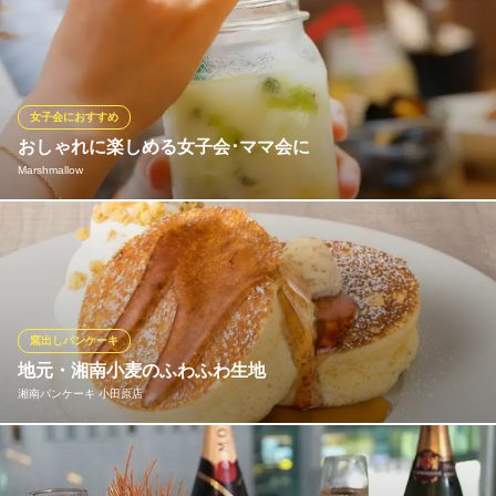
お酒に合うお料理の他、デザートメニューも充実！カタラーナ、
チーズケーキ、アップルパイなどカフェ顔負けのクオリティとバ
ラエティが自慢です。ランチメニューにセットでデザートも追加
可能◎カフェタイムに最適なソフトドリンクも豊富にご用意して
おりますので、ぜひカフェとしても気軽にご利用ください。
女子会におすすめ
おしゃれに楽しめる女子会･ママ会に
Promessa（プロメッサ）
Marshmallow
緑町駅 イタリア料理
伊豆箱根鉄道大雄山線緑町駅 徒歩5分
神奈川県小田原市栄町2-15-14 堤ビル1F
「Marshmallow（マシュマロ）」は日常を離れて、自分だけのた
めの時間を、体にしっくりなじむ5種類のチェアですごせる一軒家
カフェ。ゆったりとした時間をお友達同士やカップル・ママ友同
士で過ごしませんか？大切な友人をもてなすように、ハッピーと
サプライズを届けたいがコンセプト！
窯出しパンケーキ
地元・湘南小麦のふわふわ生地
Marshmallow
湘南パンケーキ 小田原店
国府津×一軒家カフェ
ＪＲ国府津駅 徒歩5分
神奈川県小田原市国府津3-2-26
当店の看板メニュー「湘南パンケーキ」には、地元・伊勢原で収
穫される湘南小麦をたっぷりと使用しています。 こだわりの配合