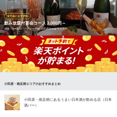
で作る生地は、口に入れた瞬間にフワフワととろけるような軽や
かな食感が特徴。 小麦本来の豊かな風味と、ほんのりとした甘み
が口いっぱいに広がります。
女子会におすすめ
飲み放題付宴会コース 3,000円～
湘南パンケーキ 小田原店
個室バル×貸切パーティー Fhp 小田原Dining ＮａＮａ
ふわとろパンケーキ
ＪＲ小田原駅 徒歩13分
神奈川県小田原市本町2-6-1 高井ビル2F
「 Fhp 小田原Dining NaNa」では、ご宴会に最適なコースを種類
豊富にご用意しております。飲み放題のお時間も3時間楽しめるプ
ランもご用意しておりますのでゆったり楽しみたい方はそちらが
お勧めです。
個室バル×貸切パーティー Fhp 小田原Dining ＮａＮａ
小田原 貸切スペース
小田原・南足柄エリアのおすすめまとめ
ＪＲ小田原駅 徒歩2分
神奈川県小田原市栄町1-2-1 小田原駅前ビル7F
小田原・南足柄にあるうまい日本酒が飲める店（日本
酒バー）