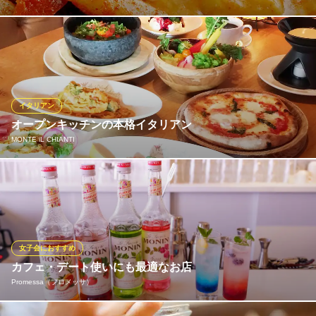
本格的な洋食メニューから、お酒によく合う料理まで、幅広く楽
しめる洋風居酒屋です。パーティースペースとしてはもちろん、
お一人様や少人数でふらっとお越しになるお客様も多数。2人前か
ら注文できる『韓国製鉄板で作るチーズタッカルビ』は、甘辛テ
イストとチーズのまろやかさが相性抜群の新作メニューです。
イタリアン
オープンキッチンの本格イタリアン
ビストロ ラ パルールド
MONTE iL CHIANTI
小田原洋食居酒屋
ＪＲ東海道本線小田原駅東口 徒歩5分
神奈川県小田原市栄町2-11-9
TOHOシネマ小田原が入っているシネウォーク1Fに位置し、映画
の後はもちろんのこと、ショッピングの合間など、気軽に本格イ
タリアンを楽しんでいただけるお店です。
MONTE iL CHIANTI
女子会におすすめ
イタリアンレストラン
カフェ・デート使いにも最適なお店
ＪＲ東海道本線鴨宮駅南口 車8分
Promessa（プロメッサ）
神奈川県小田原市中里313-12 ダイナシティ シネウォーク1F