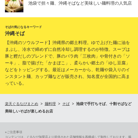
池袋で担々麺、沖縄そばなど美味しい麺料理の人気店
そばの気になるキーワード
沖縄そば
【沖縄のソウルフード】沖縄県の郷土料理。ゆで上げた麺に油を
まぶし、冷水で締めずに自然冷却し調理するのが特徴。スープは
豚と鰹だしのブレンドで、豚のバラ肉「三枚肉」や骨付きの「ソ
ーキ」、脂で揚げた「かまぼこ」、柔らかい郷土の「ゆし豆腐」
などをトッピングする。最近はメーカーから、乾麺や袋入りのイ
ンスタント麺、カップ麺などが販売され、知名度が全国的に高ま
っている。
楽天ぐるなびまとめ
麺料理
そば
池袋で手打ちそば、十割そばなど
美味しいそばが楽しめるお店
※ご注意事項
コンテンツは、ぐるなび加盟店より提供された店舗情報を再構成して制作しております。掲