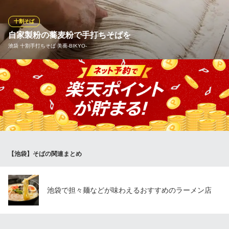
になる美味しさです。誰もがハマる激辛スープ
十割そば
つけ蕎麦の阿国 池袋店
自家製粉の蕎麦粉で手打ちそばを
朝まで営業の蕎麦居酒屋
池袋 十割手打ちそば 美蕎‐BIKYO‐
東京都豊島区西池袋1-40-4 TKW2ビル1F
当店自慢のそば粉は、宮城県七ヶ宿産の蕎麦を店内の石臼にて自
家製粉しております。碾きたて、打ちたて、あげたてのお蕎麦を
ご賞味ください。もちろんそば粉１００％の十割手打ち蕎麦で
す。
池袋 十割手打ちそば 美蕎‐BIKYO‐
石臼碾きこだわり日本酒
【池袋】そばの関連まとめ
地下鉄有楽町線池袋駅東口 徒歩7分
東京都豊島区東池袋1-32-5 大熊ビル1F
池袋で担々麺などが味わえるおすすめのラーメン店