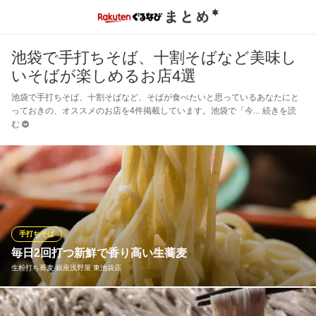
池袋で手打ちそば、十割そばなど美味し
いそばが楽しめるお店4選
池袋で手打ちそば、十割そばなど、そばが食べたいと思っているあなたにと
っておきの、オススメのお店を4件掲載しています。池袋で「今
続きを読
む
手打ちそば
毎日2回打つ新鮮で香り高い生蕎麦
生粉打ち蕎麦 銀座浅野屋 東池袋店
当店のそばは江戸切り（細切り）の二八そば。そば粉は年間を通