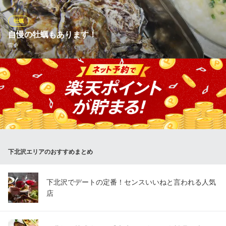
種のソース(自家製ポン酢・岩塩・ボウモアのウイスキーetc)をお
好みでどうぞ♪季節ごとに鮮度抜群の牡蠣を楽しんで頂けます！！
牡蠣
自慢の牡蠣もあります！
Oyster Bar ジャックポット下北沢
雷や
オイスター＆ピッツァ
小田急小田原線下北沢駅 徒歩5分
東京都世田谷区北沢2-2-4
ジャックポット系列ならではの牡蠣もあります。いま一番美味し
い牡蠣を知っているジャックポットが自信を持って提供する生牡
蠣をご用意。そして“殻つきカキのカン缶焼き”“カキフライ”“牡蠣
のガーリックバター焼き” “牡蠣とニンニクのアヒージョ”などとお
酒で一杯いかが？日本酒と牡蠣は抜群の相性です！
雷や
下北沢エリアのおすすめまとめ
和風創作居酒屋
小田急線下北沢南口 徒歩1分
東京都世田谷区北沢2-19-13 斉藤ビル1F
下北沢でデートの定番！センスいいねと言われる人気
店