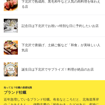
下北沢で熟成肉、黒毛和牛など人気の肉料理を味わえ
る店
記念日は下北沢でお祝い♪特別な日に予約したいお店
下北沢で唐揚げ、土鍋ご飯など「和食」が美味しい人
気店
誕生日は下北沢でサプライズ！料理が絶品のお店
知ってる？牡蠣の基礎知識
ブランド牡蠣
近年急増しているブランド牡蠣。有名なところだと、北海道厚岸
の「カキえもん」、伊勢志摩の「的矢かき」などがあり、産地に