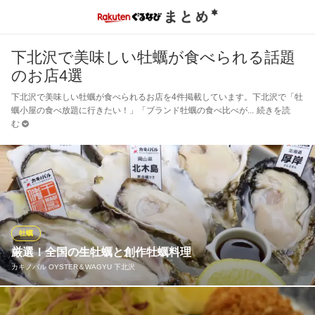
下北沢で美味しい牡蠣が食べられる話題
のお店4選
下北沢で美味しい牡蠣が食べられるお店を4件掲載しています。下北沢で「牡
蠣小屋の食べ放題に行きたい！」「ブランド牡蠣の食べ比べが
続きを読
む
牡蠣
厳選！全国の生牡蠣と創作牡蠣料理
カキノバル OYSTER＆WAGYU 下北沢
全国から旬の生牡蠣を常時10種以上厳選。大船渡の漁師と提携し