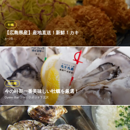
た大粒のオリジナルブランド牡蠣「倭王」は必食です！産地ごと
の味の違いを楽しむ盛り合わせが人気。定番の焼き・フライか
ら、熱々の溶岩グラタンやアラビアータなど創作牡蠣料理も豊富
にご用意しています。
牡蠣
【広島県産】産地直送！新鮮！カキ
カキノバル OYSTER＆WAGYU 下北沢
かつ良
絶品牡蠣＆黒毛和牛
小田急小田原線下北沢駅 徒歩2分
東京都世田谷区北沢2-24-9 野中ビル2F
広島県産のカキを産地直送で仕入れました！ 新鮮でぷりぷりの牡
蠣をカキフライに!!! 是非、御賞味ください!!!
かつ良
とんかつ・ステーキの店
生牡蠣
小田急線下北沢南口 徒歩4分
今の時期一番美味しい牡蠣を厳選！
東京都世田谷区北沢2-2-13 藤友ビル 2F
Oyster Bar ジャックポット下北沢
当店の牡蠣は全国の生産者から直接仕入れるなど独自のルートで
仕入れている牡蠣。いま一番美味しい牡蠣を知っているジャック
ポットが自信を持って提供する生牡蠣！生牡蠣にはレモン以外に6