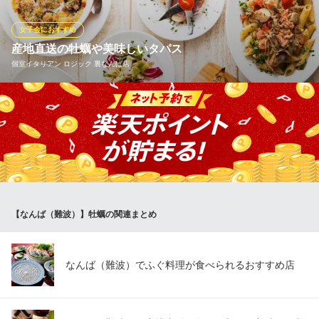
～
女子会におすすめ
鮨和食 紅炉庵
産地直送の牡蠣や美味しいタパス
和食 寿司 鮨 天ぷら
個室イタリアン ロジック 裏なんば店
大阪メトロ御堂筋線なんば駅12番出口 徒歩1分
大阪府大阪市中央区難波4-3-21
毎日届く産地直送の牡蠣をはじめ、美味しいタパス料理をご用
意。 ワインやハイボール、ビールに合う品ばかり！！
個室イタリアン ロジック 裏なんば店
難波 イタリアン 個室
大阪メトロ御堂筋線なんば駅 徒歩3分
大阪府大阪市中央区難波千日前13-15
【なんば（難波）】牡蠣の関連まとめ
なんば（難波）でふぐ料理が食べられるおすすめ店