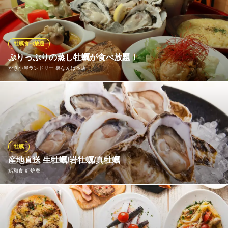
に水揚げされたばかりの新鮮な牡蠣は鮮度がよくプリプリで美味
しいカキをお召し上がりいただけます！
鉄板焼 三笠屋
牡蠣食べ放題
鉄板ステーキと牡蠣
ぷりっぷりの蒸し牡蠣が食べ放題！
近鉄難波線大阪難波駅 徒歩3分
かき小屋ランドリー 裏なんば本店
大阪府大阪市中央区難波千日前14-3
ぷりっぷりの蒸し牡蠣食べ放題のついた当店自慢のコース料理が
大人気！
かき小屋ランドリー 裏なんば本店
牡蠣の食べ放題が人気！
牡蠣
大阪メトロ御堂筋線なんば駅 徒歩6分
産地直送 生牡蠣/岩牡蠣/真牡蠣
大阪府大阪市中央区日本橋2-7-25
鮨和食 紅炉庵
・北海道 知内 ・オーストラリア産コフィンベイ ・北海道 仙鳳
趾 ・兵庫県 たつのスペシャルズ ・煮牡蠣 ・牡蠣なめろう ・
坂越産焼き牡蠣 ・広島産 牡蠣フライ ～いぶりがっこのタルタル