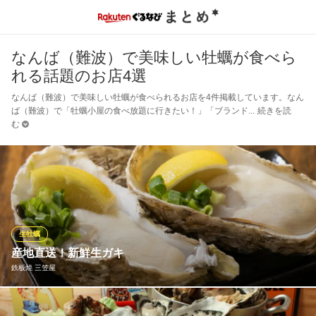
なんば（難波）で美味しい牡蠣が食べら
れる話題のお店4選
なんば（難波）で美味しい牡蠣が食べられるお店を4件掲載しています。なん
ば（難波）で「牡蠣小屋の食べ放題に行きたい！」「ブランド
続きを読
む
生牡蠣
産地直送！新鮮生ガキ
鉄板焼 三笠屋
当店の牡蠣は広島県産ブランド牡蠣【かき小町】を使用。前日朝