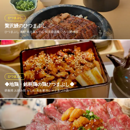
た方にもおすすめです！
うなぎ 四代目菊川 名古屋グローバルゲート店
ひつまぶし
うなぎ/和食/櫃まぶし
贅沢鰻のひつまぶし
あおなみ線ささしまライブ駅 徒歩2分
ひつまぶし 海鮮 名古屋おでん 個室居酒屋 いろり屋 名古…
愛知県名古屋市中村区平池町4 グローバルゲート3F
香ばしく焼き上げた鰻を贅沢にのせたひつまぶし。まずはそのま
ま、次に薬味を添えて、最後は出汁をかけてさらりと。味の変化
を楽しみながら最後まで飽きずに堪能できる一品です。ふっくら
とした身と旨みたっぷりのタレがご飯と絡み合い、満足感の高い
〆としてもおすすめ。食事の締めくくりにぴったりの贅沢ごはん
ひつまぶし
です。
◆地鶏・銘柄鶏の鶏ひつまぶし◆
鉄板焼 お好み焼 かしわ 名古屋JRゲートタワー店
ひつまぶし 海鮮 名古屋おでん 個室居酒屋 いろり屋 名古屋
駅前店
個室居酒屋 名古屋めし
愛知県産銘柄鶏『木曾美水鶏』と日本三大地鶏『名古屋コーチ
地下鉄桜通線国際センター駅1番出口 徒歩3分
ン』から選べる鶏ひつまぶしはここでしか味わえない逸品！ ラン
愛知県名古屋市中村区名駅3-19-27
チもディナーもやってます、要予約♪ まずはそのまま、次は温泉
卵で親子丼風に、最後は鶏出汁をかけてお茶漬けでまちがいな