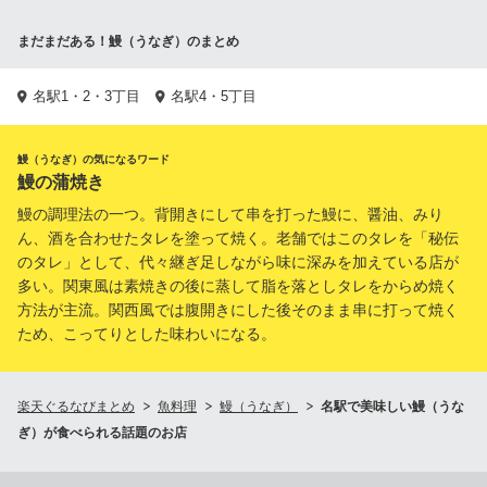
まだまだある！鰻（うなぎ）のまとめ
名駅1・2・3丁目
名駅4・5丁目
鰻（うなぎ）の気になるワード
鰻の蒲焼き
鰻の調理法の一つ。背開きにして串を打った鰻に、醤油、みり
ん、酒を合わせたタレを塗って焼く。老舗ではこのタレを「秘伝
のタレ」として、代々継ぎ足しながら味に深みを加えている店が
多い。関東風は素焼きの後に蒸して脂を落としタレをからめ焼く
方法が主流。関西風では腹開きにした後そのまま串に打って焼く
ため、こってりとした味わいになる。
楽天ぐるなびまとめ
魚料理
鰻（うなぎ）
名駅で美味しい鰻（うな
ぎ）が食べられる話題のお店