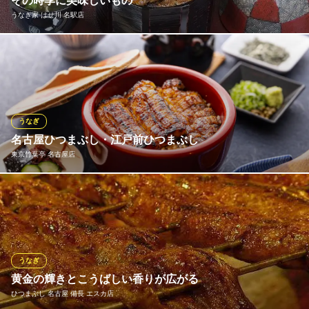
その時季に美味しいもの
イチビキ
うなぎ家 はせ川 名駅店
うなぎ料理のお店
地下鉄桜通線国際センター駅 徒歩8分
愛知県名古屋市中村区名駅南1-3-16
確かな腕を持つ職人がこだわりの備長炭で、表面サクッと中はふ
っくらジューシーに焼き上げ、20年継ぎ足した自慢のたれをまと
わせます。1尾1尾丁寧に心を込めて仕上げた絶妙なうなぎをご堪
能ください。
うなぎ
うなぎ家 はせ川 名駅店
名古屋ひつまぶし・江戸前ひつまぶし
本格炭火 旬のうなぎ
東京竹葉亭 名古屋店
ＪＲ名古屋駅 徒歩5分
愛知県名古屋市中村区名駅3-18-13 キムラビル
名古屋ひつまぶし・江戸前ひつまぶしをご用意しております。鰻
の焼き方とタレの違いがあり、名古屋ひつまぶしは蒸さずに生か
ら香ばしく焼き上げ、タレはたまり醤油と氷砂糖を使用した濃厚
な甘口。江戸前ひつまぶしは一度蒸してから焼き上げるので柔ら
かい仕上がりで、タレは醤油とみりんだけのあっさりした味。
うなぎ
黄金の輝きとこうばしい香りが広がる
東京竹葉亭 名古屋店
ひつまぶし 名古屋 備長 エスカ店
鰻・日本料理