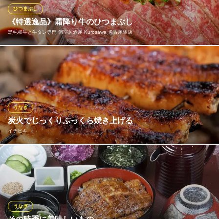
し！
ひつまぶし
《特選逸品》霜降り牛のひつまぶし
鉄板焼 お好み焼 かしわ 名古屋JRゲートタワー店
黒毛和牛と牛タン専門 個室居酒屋 Kurosawa 名古屋駅店
鶏鉄板焼きと薬膳水炊鍋
地下鉄桜通線名古屋駅 徒歩1分
愛知県名古屋市中村区名駅1-1-3 JRゲートタワー12F
選び抜かれた特上牛を贅沢に使い、ひつまぶし仕立てでご提供！
とろける肉の旨みと香ばしいタレが、ご飯一粒ひと粒に染み渡り
ます。味の移ろいを愉しみながら、上品な余韻を。一度食べれば
忘れられない、贅の極みの逸品です♪
うなぎ
黒毛和牛と牛タン専門 個室居酒屋 Kurosawa 名古屋駅店
炭火でじっくりふっくら焼き上げる
黒毛和牛&銀座牛タン
イチビキ
ＪＲ名古屋駅 徒歩3分
愛知県名古屋市中村区名駅3-15-8 名駅グルメプラザ5F
愛知で長い歴史をもつ食品メーカーのしょうゆやたまりしょうゆ
を使ったたれで召し上がっていただく蒲焼。炭火でじっくりと火
を通すことで、ふっくらと焼き上げました。「うな重」はもちろ
ん「うなぎまぶし」や「うざく」など、様々なお料理でご提供し
ております。
うなぎ