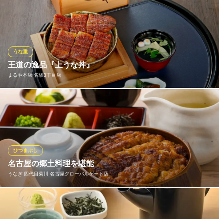
愛知県名古屋市西区那古野1-23-10
良質の環境で育ったうなぎの中でも、その時期に応じて特に脂の
乗った大サイズのものを全国より厳選しております。「蒸し」を
せず、名古屋流地焼きすることにより、皮はパリっと香ばしく、
身はふっくらとした抜群の焼き上がりでお召し上がりいただけま
す。
うな重
王道の逸品『上うな丼』
ひつまぶし う家 名駅店
まるや本店 名駅3丁目店
うなぎ料理
ＪＲ名古屋駅 徒歩5分
愛知県名古屋市中村区名駅4-4-16 1F
こだわりタレと鰻をシンプルに食す。王道の逸品『上うな丼』歴
史あるたまり醤油をベースにしたこだわりのタレと共に、パリッ
と焼き上げられた肉厚の鰻をしっかりと堪能できるうな丼。シン
プルながらも根強い人気を誇る、王道メニューです。
ひつまぶし
まるや本店 名駅3丁目店
名古屋の郷土料理を堪能
ひつまぶし・鰻
うなぎ 四代目菊川 名古屋グローバルゲート店
地下鉄桜通線国際センター駅 徒歩4分
愛知県名古屋市中村区名駅3-18-19 ジェムズ名駅三丁目5F
一膳目はそのまま、二膳目は薬味をのせて、三膳目はお茶漬けに
して…食べ方を楽しめるのがひつまぶし。 名古屋に観光に来られ