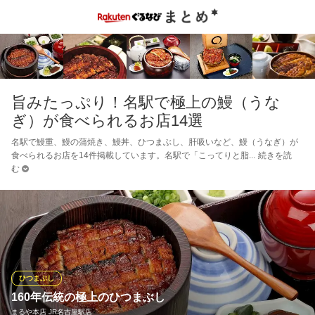
旨みたっぷり！名駅で極上の鰻（うな
ぎ）が食べられるお店14選
名駅で鰻重、鰻の蒲焼き、鰻丼、ひつまぶし、肝吸いなど、鰻（うなぎ）が
食べられるお店を14件掲載しています。名駅で「こってりと脂
続きを読
む
ひつまぶし
160年伝統の極上のひつまぶし
まるや本店 JR名古屋駅店