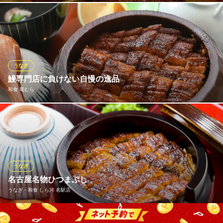
ＪＲ名古屋駅 徒歩1分
愛知県名古屋市中村区名駅1-1-4 JRセントラルタワーズ12F
関東では少ない「地焼き」が特長。蒸しの工程はなく、強火の遠
火で焼き上げる名古屋名物“びんちょうひつまぶし”。 豊かな醸造
文化を持つ地元愛知の「たまり醤油とみりん」が、他にはないこ
うばしさと輝きをまとわせます。皮はぱりっとしながら、身はし
っとり旨みを抱えながらほどけていく鰻をご堪能ください。
うなぎ
鰻専門店に負けない自慢の逸品
ひつまぶし 名古屋 備長 エスカ店
和食 竜むら
名古屋ひつまぶし専門店
ＪＲ名古屋駅 徒歩1分
愛知県名古屋市中村区椿町6-9 エスカ地下街
こだわり抜いた熟練の技と調理で鰻専門店に負けない味をご提供
します。焼き加減は外はパリッと、中はふんわり焼き上げます。
名古屋名物ひつまぶしは１杯目はまずそのまま鰻丼で、２杯目は
鰻丼に薬味を使って。３杯目は鰻丼に薬味とお出汁でお茶漬け風
に。厳選された国産特選米のご飯とともに極上の時間をお楽しみ
うなぎ
ください。
名古屋名物ひつまぶし
うなぎ・和食 しら河 名駅店
和食 竜むら
個室・ひつまぶし・鍋
上質なうなぎを香ばしく焼き上げ、香りと共にお愉しみ頂けます
地下鉄桜通線名古屋駅 徒歩3分