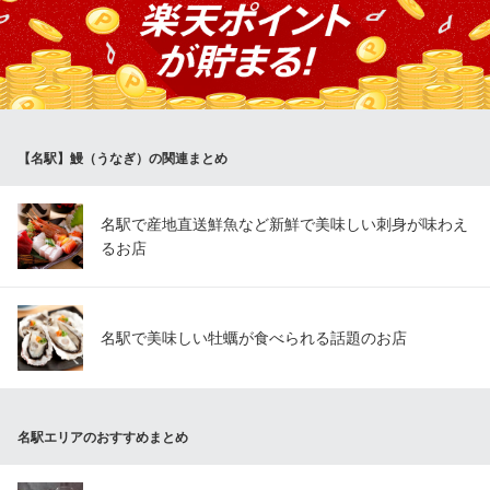
愛知県名古屋市中村区名駅4-4-10 名古屋クロスコートタワーB1
絶品でございます。
うなぎ・和食 しら河 名駅店
うなぎ和食 ひつまぶし
名鉄名古屋本線名鉄名古屋駅 徒歩6分
愛知県名古屋市西区牛島町6-24 アクロスキューブ名古屋1F
【名駅】鰻（うなぎ）の関連まとめ
名駅で産地直送鮮魚など新鮮で美味しい刺身が味わえ
るお店
名駅で美味しい牡蠣が食べられる話題のお店
名駅エリアのおすすめまとめ