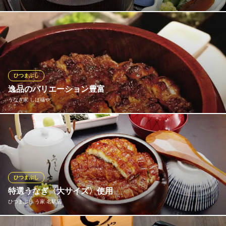
160年もの伝統ある秘伝のタレと厳選された鰻が織り成す極上のひ
つまぶしをご賞味あれ！素材のこだわりは鰻だけでなく育った水
にまで気を配り常に良質の環境で育った鰻のみを使用しておりま
す。また秘伝のタレは160年間変わらない製法でつくられたたまり
のベースを継ぎ足すことにより常に極上の味を保っています。
ひつまぶし
逸品のバリエーション豊富
まるや本店 JR名古屋駅店
うなぎ家 しば福や
ひつまぶし・鰻
地下鉄東山線名古屋駅 徒歩3分
愛知県名古屋市中村区名駅1-1-4
お好みで鰻飯・薬味混ぜ・お茶漬けを楽しめる名古屋名物「ひつ
まぶし」や、うなぎを一匹堪能できるボリューム満点のうな重、
丼ひとつで“ひつまぶし”と“うなぎ丼”の良いとこどりしたオリジナ
ルメニュー「まぶしば丼」など、メニューのバリエーションが充
実♪食べ応えのある様々なうなぎメニューをぜひご堪能ください！
ひつまぶし
特選うなぎ〈大サイズ〉使用
うなぎ家 しば福や
ひつまぶし う家 名駅店
うな重 ひつまぶし 丼
地下鉄桜通線国際センター駅 徒歩5分