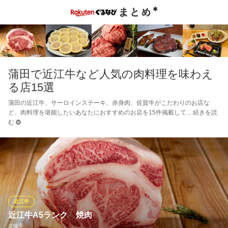
蒲田で近江牛など人気の肉料理を味わえ
る店15選
蒲田の近江牛、サーロインステーキ、赤身肉、佐賀牛がこだわりのお店な
ど、肉料理を堪能したいあなたにおすすめのお店を15件掲載して
続きを読
む
近江牛
近江牛A5ランク 焼肉
京城亭