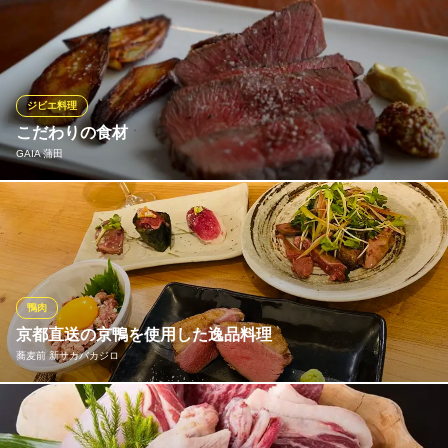
厳選した上質な牛タンを、厚切りや特上でご用意。 あらかじめタ
レに漬け込まない、新鮮なお肉だからこそのサクッとした歯切れ
の良さと、 口いっぱいに溢れる旨みをシンプルにご堪能くださ
い。
ジビエ料理
【3月OPEN】厚切り牛タン＆黒毛和牛（WAGYU） 焼肉 芯
こだわりの食材
上質な和牛と厳選牛タン
GAIA 蒲田
京急空港線京急蒲田駅 徒歩1分
東京都大田区蒲田4-10-14 あすとウィズ3F
猟師さんから直接届くお肉は、鮮度抜群で驚くほど食べやすいの
が特徴です！肉汁あふれる「ジビエ餃子」や、じっくり焼き上げ
た「鹿肉のロースト」など、一口食べればジビエの概念が変わる
ワクワクの体験が待っています！
鴨肉
GAIA 蒲田
京都直送の京鴨を使用した逸品料理
蒲田×ジビエ×宴会
蕎麦前 新サカバカジロ
ＪＲ京浜東北線蒲田駅 徒歩5分
東京都大田区蒲田5-7-6 CCMKAMATABLD3F
京都直送のブランド京鴨は鉄分・ビタミンが他の食肉に比べて多
く含まれているのが特徴です。 鴨肉の脂肪は不飽和脂肪酸の含有