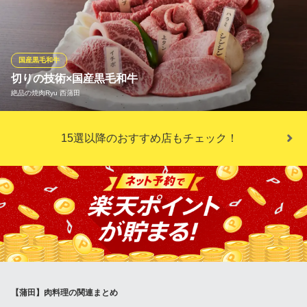
ー、「味変」アイテムが楽める充実した食べ放題コースは、驚き
の制限時間「100分間」！！人気アイテム「元氣カルビ」をはじ
め、「5本の柱」など当店の売れ筋アイテムを揃えた食べ放題コー
スは3種類！各種宴会や食事会、女子会でも！お楽しみください！
国産黒毛和牛
切りの技術×国産黒毛和牛
食べ放題 元氣七輪焼肉 牛繁 蒲田店
絶品の焼肉Ryu 西蒲田
焼肉食べ放題飲み放題
ＪＲ京浜東北線蒲田駅東口 徒歩1分
東京都大田区蒲田5-12-3 北島ビル1F
【国産黒毛和牛の牝牛のみを使用】 牝牛は雄牛に比べ脂の融点が
15選以降のおすすめ店もチェック！
低く、口に入れた途端ほどける甘味と風味を味わえます。その上
国産黒毛和牛にこだわった厳選素材を、部位毎に合わせたカット
を入れることにより極上の逸品へと進化させます。
絶品の焼肉Ryu 西蒲田
蒲田駅近くにある焼肉店
ＪＲ京浜東北線蒲田駅 徒歩3分
東京都大田区西蒲田7-5-14 シティプラザ蒲田2F
【蒲田】肉料理の関連まとめ