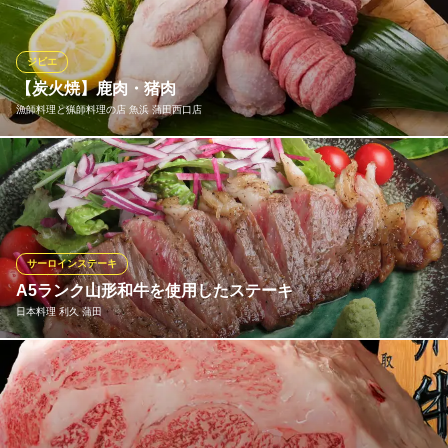
量が多く、血液をサラサラに保つ効果もあるとされています。 京
鴨を使用した当店オリジナルの逸品料理多数ご用意しておりま
す。
ジビエ
【炭火焼】鹿肉・猪肉
蕎麦前 新サカバカジロ
漁師料理と猟師料理の店 魚浜 蒲田西口店
蕎麦前と日本酒の酒場
ＪＲ京浜東北線蒲田駅 徒歩3分
東京都大田区西蒲田7-63-6 中川ビル1F
炭火焼きした鹿肉・猪肉を食べられる【猟師料理】が楽しめるお
店です
漁師料理と猟師料理の店 魚浜 蒲田西口店
灯台もとくらしな隠れ家
サーロインステーキ
ＪＲ京浜東北線蒲田駅西口 徒歩1分
A5ランク山形和牛を使用したステーキ
東京都大田区西蒲田7-47-4 第2林ビル6F
日本料理 利久 蒲田
A5ランクの山形和牛を贅沢に使用したサーロインステーキ！230g
6,600円（税込み）
日本料理 利久 蒲田