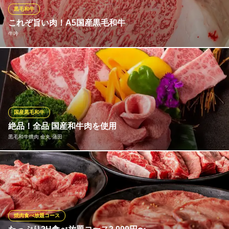
和風居酒屋
黒毛和牛
京急本線京急蒲田駅 徒歩1分
これぞ旨い肉！A5国産黒毛和牛
東京都大田区蒲田4-10-14 あすとウィズ3F
牛吟
当店では山形牛のメスを中心に様々なA5国産黒毛和牛を産地より
直接一頭買いしております。確かな目利きで取り揃えた牛肉は、
肉質が柔らかく赤身の中に美しく細かなサシが入り、肉の旨味と
脂の甘味、舌の上でとろけるようなまろやかな味わいが特徴で
す。自慢のA5国産黒毛和牛を思う存分ご堪能あれ！
国産黒毛和牛
絶品！全品 国産和牛肉を使用
牛吟
黒毛和牛焼肉 金丸 蒲田
蒲田 黒毛和牛焼肉
ＪＲ京浜東北線蒲田駅西口 徒歩1分
東京都大田区西蒲田7-66-10 ランズビル5F
当店のお肉・ホルモンはすべて国産和牛を使用しております。 上
質で柔らかいお肉は、自分へのご褒美！ デートでのご利用もお
相手の方に喜ばれること間違いなし！！
黒毛和牛焼肉 金丸 蒲田
焼肉食べ放題コース
国産和牛焼肉・ホルモン