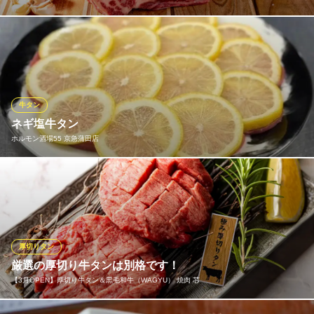
牛肉に熟知した職人が、佐賀牛Ａ５ランク、近江牛A5ランクのみ
に厳選し、安全で高品質な牛肉だけを取り扱っています。珍しい
希少部位も各種取り揃え、イベリコ豚・宮崎鶏・熊本馬刺しな
ど、こだわりの肉の食材も多種取り揃えております。こだわりの
炭火焼きによって、炭火ならではの味をご堪能ください。
牛タン
※こちらは夜のみのこだわりです。
ネギ塩牛タン
ホルモン酒場55 京急蒲田店
京城亭
佐賀牛 炭火焼肉
レモンの風味がついて、さっぱりしてパクパク行けちゃいます！
ＪＲ京浜東北線蒲田駅西口 徒歩5分
東京都大田区西蒲田7-8-6
ホルモン酒場55 京急蒲田店
ホルモン酒場
京急空港線京急蒲田駅 徒歩3分
厚切りタン
東京都大田区蒲田4-16-8 リビオ蒲田ザ・ゲート1F
厳選の厚切り牛タンは別格です！
【3月OPEN】厚切り牛タン＆黒毛和牛（WAGYU） 焼肉 芯