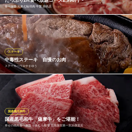
たっぷり2H食べ放題コース2,990円〜
ＪＲ京浜東北線蒲田駅 徒歩2分
食べ放題 元氣七輪焼肉 牛繁 雑色店
東京都大田区蒲田5-18-10 1F
牛・豚・鶏肉はもちろん、お食事や一品料理などのサイドメニュ
ー、「味変」アイテムが楽める充実した食べ放題コースは、驚き
の制限時間「120分間」！！人気アイテム「元氣カルビ」をはじ
め、「5大看板」など当店の売れ筋アイテムを揃えた食べ放題コー
スは3種類！各種宴会や食事会、女子会でも！お楽しみください！
ステーキ
中毒性ステーキ 自慢のお肉
食べ放題 元氣七輪焼肉 牛繁 雑色店
ステーキハウスやまゆう
厳選焼肉食べ放題
京急本線雑色駅 徒歩3分
東京都大田区仲六郷2-26-1 サンベアービル1F
おろしにんにくを鉄板で焼き、香りを出して肉に合うステーキ用
醤油もしくは、 お好きな手作りステーキソースと一緒にお召し上
がりください。 すべてライスに合うように研究して作られたもの
です。
国産黒毛和牛
ステーキハウスやまゆう
国産黒毛和牛「薩摩牛」をご堪能！
中毒性ステーキハウス
幸せの焼肉食べ放題 かみむら牧場 京急蒲田第一京浜側道店
ＪＲ京浜東北線蒲田駅 徒歩2分