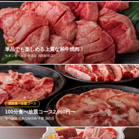
東京都大田区蒲田5-12-1 2F
品評会の歴代受賞者から選抜された“牛飼い名人”が育てたA４ラン
ク以上の鹿児島県産黒毛和牛『薩摩牛』。ジュワ～っと広がる肉
汁、したたる上品な脂は、牛の持つ能力を全て引き出した芸術。
幸せの焼肉食べ放題 かみむら牧場 京急蒲田第一京浜側道店
肉
焼肉食べ放題＆飲み放題
単品でも楽しめる上質な和牛焼肉！
京急空港線京急蒲田駅 徒歩5分
牛タン食べ放題 牛道楽 蒲田駅前店
東京都大田区南蒲田2-15-22 富士商会ビル2F
接待にもおすすめ！極上の厚切りタンや上タン、トモサンカクな
ど単品メニューも充実！とろっとたまごのユッケや石焼ビビンバ
など焼肉居酒屋ならではの、こだわり一品も豊富にご用意。お仕
事帰りにフラッとお立ち寄りください！
焼肉食べ放題コース
牛タン食べ放題 牛道楽 蒲田駅前店
100分食べ放題コース2,990円〜
蒲田 焼肉
食べ放題 元氣七輪焼肉 牛繁 蒲田店
ＪＲ京浜東北線蒲田駅 徒歩3分
東京都大田区西蒲田8-2-1 西蒲田スカイハイツ1F
牛・豚・鶏肉はもちろん、お食事や一品料理などのサイドメニュ