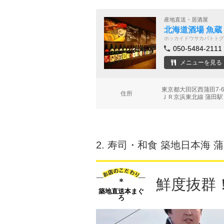
産地直送・居酒屋
北海道酒場 魚蔵
ホッカイドウサカバトトグ
050-5484-2111
メニューを見る
東京都大田区西蒲田7-
住所
ＪＲ京浜東北線 蒲田駅
2.
寿司・和食 築地日本海 
鮮度抜群
築地直送本まぐ
ろ