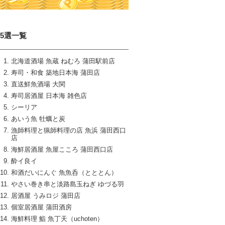
15選一覧
北海道酒場 魚蔵 ねむろ 蒲田駅前店
寿司・和食 築地日本海 蒲田店
直送鮮魚酒場 大関
寿司居酒屋 日本海 雑色店
シーリア
あいう魚 牡蠣と炭
漁師料理と猟師料理の店 魚浜 蒲田西口
店
海鮮居酒屋 魚屋こころ 蒲田西口店
酔イ良イ
和酒だいにんぐ 魚魚呑（とととん）
やさい巻き串と淡路島玉ねぎ ゆづる羽
居酒屋 うみロジ 蒲田店
個室居酒屋 蒲田酒房
海鮮料理 鮨 魚丁天（uchoten）