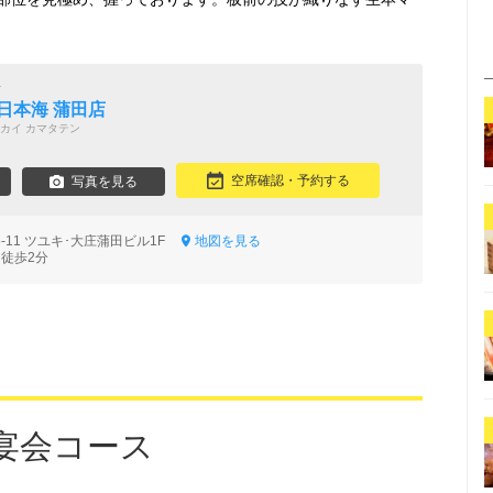
場
日本海 蒲田店
カイ カマタテン
空席確認・予約する
写真を見る
-11 ツユキ･大庄蒲田ビル1F
地図を見る
 徒歩2分
宴会コース