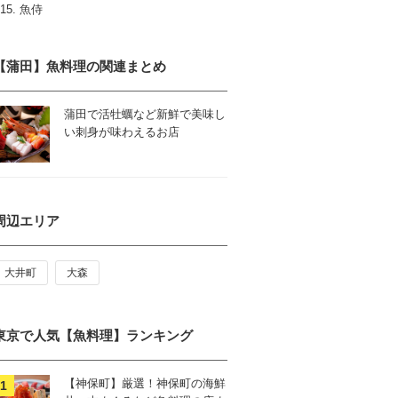
魚侍
【蒲田】魚料理の関連まとめ
蒲田で活牡蠣など新鮮で美味し
い刺身が味わえるお店
周辺エリア
大井町
大森
東京で人気【魚料理】ランキング
【神保町】厳選！神保町の海鮮