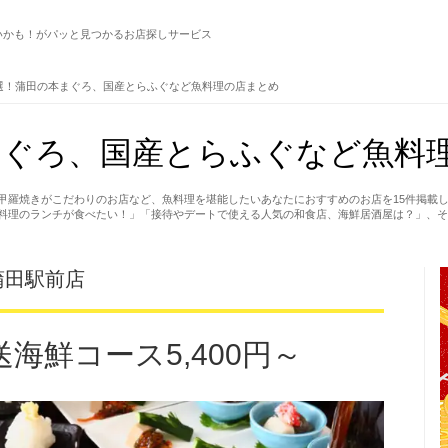
いかも！がパッと見つかるお店探しサービス
選！蒲田の本まぐろ、国産とらふぐなど魚料理の店まとめ
ぐろ、国産とらふぐなど魚料理
甲羅焼きがこだわりのお店など、魚料理を堪能したいあなたにおすすめのお店を15件掲載
料理のランチが食べたい！」「接待やデートで使える人気の和食店、海鮮居酒屋は？」、そ
蒲田駅前店
海鮮コース5,400円～