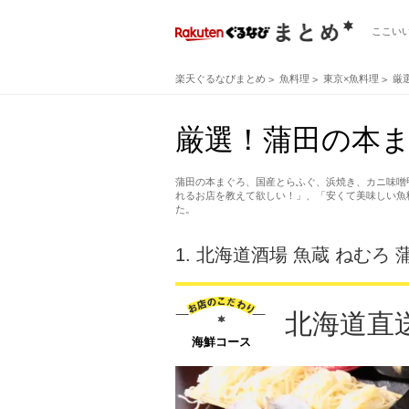
ここい
楽天ぐるなびまとめ
魚料理
東京×魚料理
厳
厳選！蒲田の本ま
蒲田の本まぐろ、国産とらふぐ、浜焼き、カニ味噌
れるお店を教えて欲しい！」、「安くて美味しい魚
た。
1.
北海道酒場 魚蔵 ねむろ 
北海道直送
海鮮コース