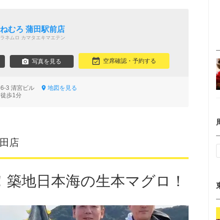
 ねむろ 蒲田駅前店
ラネムロ カマタエキマエテン
空席確認・予約する
写真を見る
66-3 清宮ビル
地図を見る
 徒歩1分
蒲田店
！築地日本海の生本マグロ！