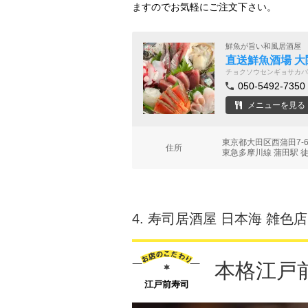
ますのでお気軽にご注文下さい。
鮮魚が旨い和風居酒屋
直送鮮魚酒場 大
チョクソウセンギョサカバ
050-5492-7350
メニューを見る
東京都大田区西蒲田7-6
住所
東急多摩川線 蒲田駅 
4.
寿司居酒屋 日本海 雑色店
本格江戸
江戸前寿司