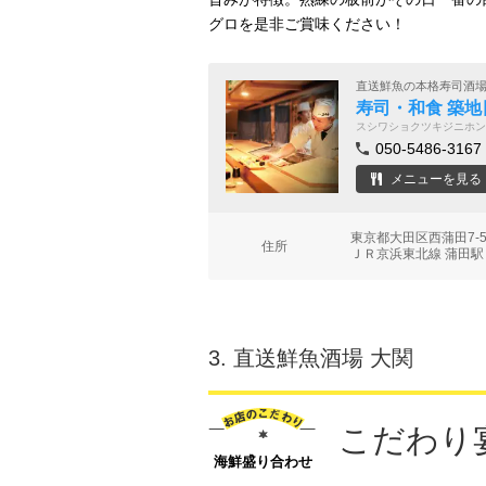
グロを是非ご賞味ください！
直送鮮魚の本格寿司酒
寿司・和食 築地
スシワショクツキジニホン
050-5486-3167
メニューを見る
東京都大田区西蒲田7-5
住所
ＪＲ京浜東北線 蒲田駅
3.
直送鮮魚酒場 大関
こだわり
海鮮盛り合わせ