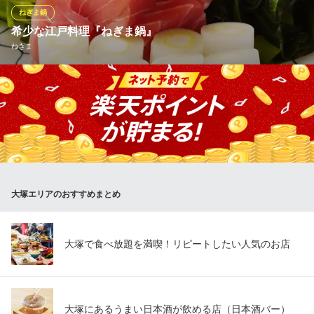
す。
ねぎま鍋
希少な江戸料理『ねぎま鍋』
炉端焼きと宴会座敷の老舗 江戸村 大塚店
ねぎま
大塚 居酒屋
ＪＲ大塚駅 徒歩2分
東京都豊島区北大塚2-15-5 ナカムラビル1F
江戸時代、庶民の味として親しまれていた「ねぎま鍋」をメイン
に据えた小料理屋。 脂がのったマグロや甘みのあるネギを、鰹ベ
ースの酒だしでじっくりと煮込んでいます。一粒ずつ丁寧に潰し
た香り高い黒胡椒をはらりとかければ、味も香りもさらに際立ち
ます。
ねぎま
大塚エリアのおすすめまとめ
大塚×ねぎま鍋
ＪＲ大塚駅北口 徒歩4分
東京都豊島区北大塚2-31-19 B1
大塚で食べ放題を満喫！リピートしたい人気のお店
大塚にあるうまい日本酒が飲める店（日本酒バー）