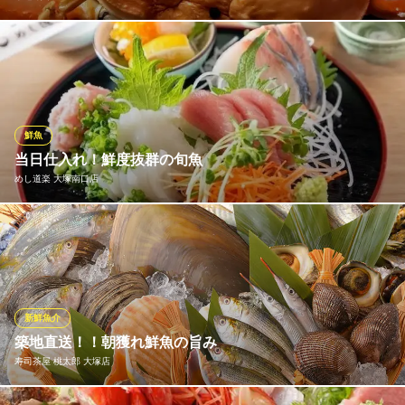
箸もお酒も進むこと間違いなしの自慢の逸品では、魚介料理をメ
インにご提供。その時々で獲れた旬の海の幸を、素材の旨みを活
かしたカタチでお楽しみいただきます。お造りだけではなく、焼
き物や煮物など様々な調理法で楽しめる点もポイント。旨い酒の
肴と銘酒に酔いしれる幸せなひと時をお過ごしください。
鮮魚
当日仕入れ！鮮度抜群の旬魚
築地 竹政
めし道楽 大塚南口店
日本酒 鮮魚 居酒屋
ＪＲ大塚駅 徒歩3分
東京都豊島区南大塚3-35-7 1F
海鮮酒場ならではの新鮮な魚介をご堪能いただけます！その日に
仕入れた旬の鮮魚は、脂がのって旨みたっぷり。定食のメインと
してはもちろん、単品でお酒のあてにするのもおすすめ！季節ご
とに変わる美味しいお魚との出会いをお楽しみください。
新鮮魚介
めし道楽 大塚南口店
築地直送！！朝獲れ鮮魚の旨み
宴会可能な定食居酒屋！
寿司茶屋 桃太郎 大塚店
都電荒川線大塚駅前駅 徒歩3分
東京都豊島区南大塚3-51-8 オラポッツォ1F