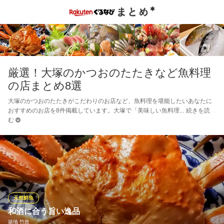
厳選！大塚のかつおのたたきなど魚料理
の店まとめ8選
大塚のかつおのたたきがこだわりのお店など、魚料理を堪能したいあなたに
おすすめのお店を8件掲載しています。大塚で「美味しい魚料理
続きを読
む
天然鮮魚
和酒に合う旨い逸品
築地 竹政