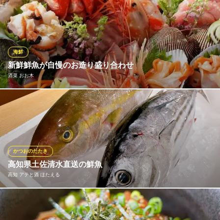
毎朝、豊洲から直送される季節を彩る獲れたて鮮魚！！一口食べ
て、すぐ分かる新鮮魚介の旨み。魚の種類によって厚みを変えた
り飾り包丁を入れたりと一手間加える寿司職人の心粋。素材味溢
れる食感や味わいを存分にご堪能頂けます。また刺身以外にも炙
りやたたき、焼魚などお客様の好みに合わせて調理致します♪
海鮮
新鮮鮮魚が自慢のお造り盛り合わせ
寿司茶屋 桃太郎 大塚店
酒菜 おお木
大塚個室寿司居酒屋
ＪＲ大塚駅 徒歩4分
東京都豊島区北大塚2-16-10 長坂マンション1F
新鮮な鮮魚を使用した調理・おもてなしは虜になるほど、愛着の
あるお店です。 某ホテルの料理長が厳選した食材でご提供。
酒菜 おお木
和風居酒屋
かつおのたたき
ＪＲ大塚駅南口 徒歩5分
高知県土佐清水直送の鮮魚
東京都豊島区南大塚2-26-23 コローレ大塚1F
高知 アテと酒 ほたえる
カツオの本場、高知県土佐清水漁港より鮮度抜群のカツオを直送
してもらっています。 もちもち食感のカツオは生でないと味わえ