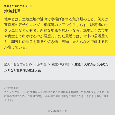
魚好きの気になるワード
地魚料理
地魚とは、土地土地の近海で水揚げされる魚介類のこと。例えば
東京湾の穴子やコハダ、相模湾のマアジや生しらす、駿河湾のサ
クラエビなどが有名。新鮮な地魚を味わうなら、漁場近くの市場
や食堂まで出かけるのが理想的。ただ最近では、街中の居酒屋で
も、朝獲れの地魚を刺身や焼き物、煮物、天ぷらなどで供する店
が増えている。
楽天ぐるなびまとめ
魚料理
東京×魚料理
厳選！大塚のかつおのた
たきなど魚料理の店まとめ
※ご注意事項
コンテンツは、ぐるなび加盟店より提供された店舗情報を再構成して制作しております。掲
載時の情報のため、ご利用の際は、各店舗の最新情報をご確認くださいますようお願い申し
上げます。
© Gurunavi, Inc.