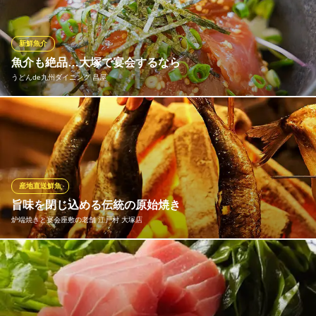
ない美味しさです！ カツオの他にも勘八やイサキ等の新鮮な鮮魚
も取り寄せております。
新鮮魚介
高知 アテと酒 ほたえる
魚介も絶品…大塚で宴会するなら
高知の郷土料理と日本酒
うどんde九州ダイニング 昌屋
都電荒川線大塚駅前駅 徒歩1分
東京都豊島区南大塚2-46-3 大塚グリーンビルB1
うどんだけではなく、様々なお料理をご用意しております。
うどんde九州ダイニング 昌屋
うどん中心の居酒屋
ＪＲ大塚駅 徒歩3分
産地直送鮮魚
東京都豊島区北大塚2-11-3 2F
旨味を閉じ込める伝統の原始焼き
炉端焼きと宴会座敷の老舗 江戸村 大塚店
魚や野菜などの素材を炭火でじっくりと焼き上げる原始焼き。遠
火の強火でじっくり焼くことで、余分な脂が落ち、外は香ばしく
中はふっくら。素材本来の旨味を存分に引き出す、豪快かつ繊細
な焼きの技。シンプルだからこそ、職人の腕が光る名物料理で