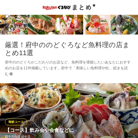
厳選！府中ののどぐろなど魚料理の店ま
とめ11選
府中ののどぐろがこだわりのお店など、魚料理を堪能したいあなたにおすす
めのお店を11件掲載しています。府中で「美味しい魚料理や牡
続きを読
む
海鮮コース
【コース】飲み会や会食などに
四十八漁場 府中店