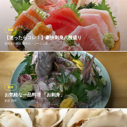
厳選された産地直送鮮魚をご提供！ 鮮度抜群の活き車えびや国産
京王線分倍河原駅 徒歩1分
東京都府中市片町2-21-16 池田ビル2F
本まぐろの盛り合わせ、出来立てツナ～ジョなど、素材の美味し
さを最大限に引き出したメニューが勢揃い！
アカマル屋鮮魚店 府中店
海鮮
大宮駅近 海鮮居酒屋
【迷ったらコレ！】豪快刺身八種盛り
京王線府中駅 徒歩1分
目利きの銀次 府中ル・シーニュ店
東京都府中市府中町1-6-1 古沢ビル1F
『豪快刺身八種盛り』海の幸を贅沢に使い、豪快に盛り付けたイ
チオシの刺身盛り。まぐろやサーモンなど色んな魚介を楽しむな
らこちらがおすすめ！2～3名で美味しく楽しめます♪おいしい魚料
理をぜひ当店でご堪能ください。※季節や仕入れの状況により内容
が変わる場合があります。
刺身
お気軽な一品料理 「お刺身」
目利きの銀次 府中ル・シーニュ店
割烹 阿吽
漁師料理とうまい酒
京王線府中駅 徒歩2分
東京都府中市宮町1-100 ル・シーニュ3F
阿吽の御造里で使用する魚はすべて「天然物」。 毎日、豊洲より
旬の魚を仕入れています。