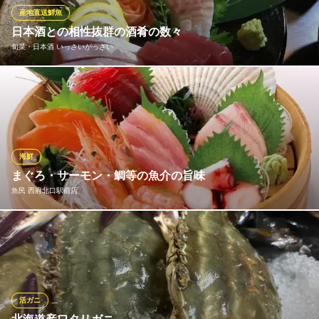
産地直送鮮魚
遊食 SHIN坊’S
日本酒との相性抜群の酒肴の数々
多摩駅近くの創作居酒屋
旬菜・日本酒 いっさいがっさい
西武多摩川線多磨駅 徒歩2分
東京都府中市朝日町2-29-5
日本酒好きが集まる当店ではお酒に合うおつまみを数多く揃って
おります♪海鮮メニューは豊洲市場から直送の鮮度抜群の魚たちを
新鮮なうちにご提供致します！お刺身の盛り合わせはもちろん、
カルパッチョやなめろう、焼き魚も楽しめます♪入荷状況によりお
魚が異なりますので、その日のメニューは店頭でご確認くださ
海鮮
い！
まぐろ・サーモン・鯛等の魚介の旨味
魚民 西府北口駅前店
旬菜・日本酒 いっさいがっさい
日本酒×お肉を堪能
まぐろ、サーモン、ぶり、たこ、赤海老以外に季節のおすすめの
ＪＲ府中本町駅 徒歩1分
東京都府中市本町2-20-108 2F
魚もご用意しております！ 素材の旨みを活かした刺身・ユッケ・
お寿司などを是非ご堪能ください！
魚民 西府北口駅前店
活ガニ
飲み放題豊富海鮮居酒屋