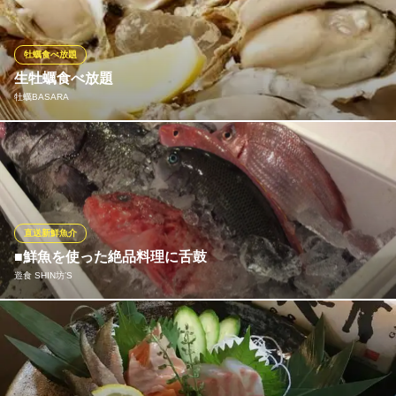
割烹 阿吽
完全個室と本格会席料理
牡蠣食べ放題
京王競馬場線府中競馬正門前駅 徒歩3分
生牡蠣食べ放題
東京都府中市宮町2-22-18
牡蠣BASARA
北海道、広島、宮城、長崎など全国各地の高級生牡蠣が食べ放題
となります。生牡蠣、蒸し牡蠣、カキフライ、土鍋ご飯と様々な
食べ方で牡蠣をご堪能ください。
牡蠣BASARA
直送新鮮魚介
牡蠣と日本酒専門店
■鮮魚を使った絶品料理に舌鼓
京王線府中駅 徒歩3分
遊食 SHIN坊’S
東京都府中市宮西町1-15-5 関野屋ビル101
当店では、長崎県から直送されるその日あがったばかりの魚介類
をご提供。刺し盛りや煮付け、カルパッチョなど様々な料理が味
わえます。新鮮で身がしまった獲れたての味をぜひご堪能くださ
い。