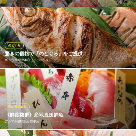
様々なシチュエーションでご利用いただける当店の宴会コース。
※こちらは夜のみのこだわりです。
四十八漁場 府中店
旬鮮魚の海鮮居酒屋
のどぐろ
京王線府中駅南口 徒歩3分
驚きの価格で『のどぐろ』をご提供！
東京都府中市宮西町2-1-8 宮西KBビル 2F
魚トの神 府中本店（ととのかみ）
当店のモットーは、魚介を可能な限り“安価に仕入れ”、その分
を”お客様に還元”すること。その最たるものが『のどぐろ』です。
一般的なサイズ200g弱のところ、当店では300g以上のものを常に
ご用意。さらに一尾がなんと1,980円(税抜)という、都内の料理店
の1/3ほどの、とってもリーズナブルな価格でご提供しておりま
産地直送鮮魚
す。
《鮮度抜群》産地直送鮮魚
アカマル屋鮮魚店 府中店
魚トの神 府中本店（ととのかみ）
こだわりの魚と厳選地酒