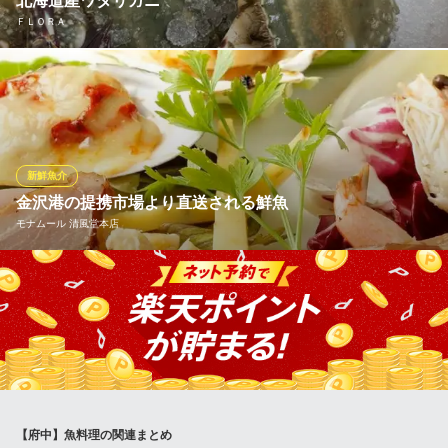
北海道産ワタリガニ
ＪＲ南武線西府駅 徒歩1分
ＦＬＯＲＡ
東京都府中市本宿町1-46-8 西府駅エクセルポートビル2F
★本日のイカ、野菜の香草野菜
ＦＬＯＲＡ
ワイン＆イタリア料理
京王線中河原駅 徒歩1分
新鮮魚介
東京都府中市住吉町2-17-2 中河原ビル3F
金沢港の提携市場より直送される鮮魚
モナムール 清風堂本店
金沢港の提携市場より、空輸にて毎日直送される特選鮮魚をふん
だんに使ったモナムールの料理は絶品です。
モナムール 清風堂本店
イタリア料理/洋菓子
京王本線府中駅南口 徒歩3分
東京都府中市宮町2-1-1
【府中】魚料理の関連まとめ