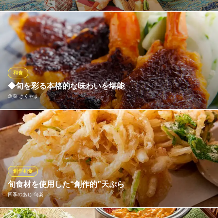
そば・うどんをはじめ、定食、丼もの、お子様メニューまで幅広
くお楽しみいただけます。和食の基本ともいえる「だし」。当店
では毎日欠かさず朝夕と丁寧にだしをとっています。地域に合わ
せた特選素材をブレンドし、本物にこだわった「だし」は、当店
自慢のそば・うどんの美味しさを一層引き立てています。
和食
◆旬を彩る本格的な味わいを堪能
和食麺処サガミ府中店
魚菜 きくやま
和食・うどん・そば
京王線中河原駅 徒歩20分
東京都府中市四谷3-40-9
和食店で経験を積んだ店主がご提供する、本格和食をお召し上が
りいただける当店。お手頃価格で本格的な味わいが楽しめると、
老若男女問わず好評をいただいております。味の誤魔化しがきか
ない創作和食料理を、こだわりの銘酒と共にお楽しみください。
冷凍を使用しない厳選食材を使用した料理で、身も心も癒されて
創作和食
ください。
旬食材を使用した“創作的”天ぷら
四季のあじ 旬楽
魚菜 きくやま
府中×本格魚介料理