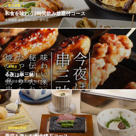
にくダレ」の3種の中からお好みのものをお選びください！
飲み放題
和食を味わう2時間飲み放題付コース
大衆居酒屋 樽平 府中店
全席個室 楽蔵‐RAKUZO‐ 府中店
絶品！串焼きと海鮮の店
京王線府中駅 徒歩1分
東京都府中市宮西町2-3-9 樽平ビル1F
種類豊富な飲み放題を楽しめる宴会コースなら是非楽蔵にお任せ
ください！ 自慢の炙り料理や和食とともに、お料理との相性抜群
な焼酎50種以上や日本酒をご堪能頂ける飲み放題付の宴会コース
を多数ご用意しております。 上質な完全個室のお席でゆったりと
ご宴会をお楽しみ頂けます。
串焼き
今夜は串三昧！
全席個室 楽蔵‐RAKUZO‐ 府中店
府中 完全個室居酒屋 ゆずの助
厳選素材の贅沢和食
京王線府中駅南口 徒歩3分
東京都府中市宮西町1-5-1 FUCHU TOSEI BLDG 2 5F
ふっくら肉厚で香ばしい焼き鳥はゆずの助の看板メニューの一
つ。 外はカリカリ、中はジューシーの鳥串。プリプリとした弾力
性に富んだ皮も美味。秘伝のたれの染み込ませ、じっくり焼き上
げます。その他、お酒の肴になるようなメニューも多数く有◎
創作懐石料理
府中 完全個室居酒屋 ゆずの助