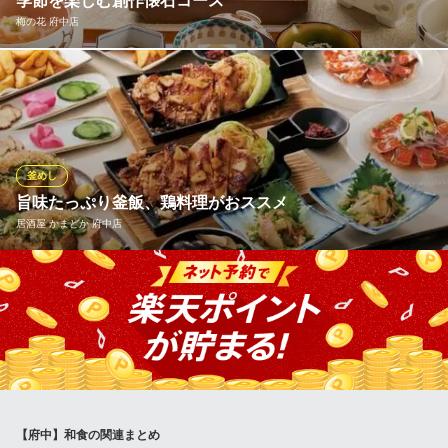
季節を楽しむ創作懐石コース
全席個室ゆず創作居酒屋
梅の花 府中店
京王線府中駅北口 徒歩1分
東京都府中市府中町2-2-2 5F
梅の花では、名物の豆腐と湯葉をベースに、季節の食材を活かし
た懐石コースをご用意しています。華やかな見た目に、出汁や食
材の豊かな香り…四季折々の情緒を五感を使ってご堪能いただけ
ます。接待や宴会などのビジネスシーンから、ご友人やご親戚と
のお集まり、同窓会など大人数でのお集りなど幅広くご利用いた
釜めし
だけます。
旨味たっぷり釜飯、鶏料理がおススメ
居酒屋 かまどか 府中店
梅の花 府中店
豆腐と湯葉と懐石料理
かまどかでは手間暇惜しまず仕込んだ旨味たっぷりの釜飯をはじ
京王線府中駅 徒歩2分
東京都府中市宮町1-100 ル・シーニュ3F
め、出しのきいた出汁巻き玉子、外はカリッと中はジューシーな
鶏料理など本格的な和食を多くご用意しております。是非一度私
共の自慢の料理をご賞味ください。
居酒屋 かまどか 府中店
府中居酒屋個室飲み放題
【府中】和食の関連まとめ
京王線府中駅 徒歩1分