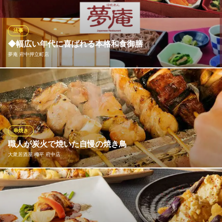
て承ります。落ち着いた完全個室にて、ゆったりとお召し上がり
いただけます。
法事
割烹 阿吽
◆幅広い年代に喜ばれる本格和食御膳
完全個室と本格会席料理
夢庵 府中押立町店
京王競馬場線府中競馬正門前駅 徒歩3分
東京都府中市宮町2-22-18
お子様からご年配の方まで、皆様が美味しく召し上がれる多彩な
メニューが自慢です。お刺身、天ぷら、煮物など、伝統的な和食
をバランスよく盛り込んだ御膳は、ハレの日のお食事にも相応し
い華やかさ。素材の持ち味を活かした優しい味わいで、皆様をお
もてなしいたします。
串焼き
職人が炭火で焼いた自慢の焼き鳥
夢庵 府中押立町店
大衆居酒屋 樽平 府中店
ファミリーレストラン
京王線武蔵野台駅南口 徒歩8分
東京都府中市押立町1-17-10
串焼き台はメインの厨房から独立させ、店先で焼き上げておりま
す。炭火で鶏肉を焼き上げる香りは食欲をダイレクトに直撃！遠
赤外線効果で外はカリッと、中は肉汁を閉じ込めふっくらジュー
シーな仕上がりになっています。味付けは「塩」「タレ」「にん