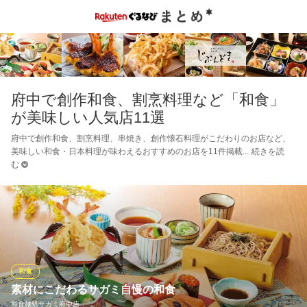
府中で創作和食、割烹料理など「和食」
が美味しい人気店11選
府中で創作和食、割烹料理、串焼き、創作懐石料理がこだわりのお店など、
美味しい和食・日本料理が味わえるおすすめのお店を11件掲載
続きを読
む
和食
素材にこだわるサガミ自慢の和食
和食麺処サガミ府中店