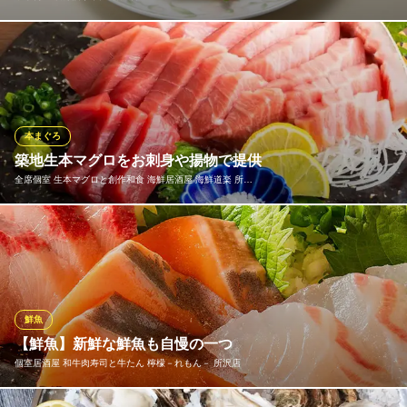
北海道産の生食用帆立や生食用アオリイカと季節色々野菜の塩さ
っぱり炒めた逸品です
中華料理 桃源酒家 西武所沢店
本格中華料理
本まぐろ
西武新宿線所沢駅 徒歩2分
築地生本マグロをお刺身や揚物で提供
埼玉県所沢市日吉町12-1 西武所沢S.C.8F
全席個室 生本マグロと創作和食 海鮮居酒屋 海鮮道楽 所…
新鮮な海の幸を心ゆくまで堪能できる贅沢な宴会コースが、3,500
円～！毎朝仕入れる旬の魚介をふんだんに使った料理は、どれも
職人が丁寧に仕上げた逸品揃い。お刺身や焼き魚、海鮮鍋など多
彩なメニューで、何度訪れても飽きることがありません♪ゆったり
楽しめる3時間の飲み放題付き！飲み会や女子会など宴会にも最適
鮮魚
です◎
【鮮魚】新鮮な鮮魚も自慢の一つ
個室居酒屋 和牛肉寿司と牛たん 檸檬－れもん－ 所沢店
全席個室 生本マグロと創作和食 海鮮居酒屋 海鮮道楽 所沢店
所沢 完全個室居酒屋