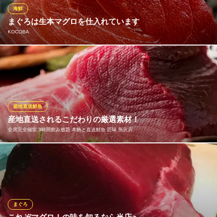
が変わる場合があります。
海鮮
まぐろは生本マグロを仕入れています
目利きの銀次 所沢西口駅前店
KOCOBA
漁師料理とうまい酒
西武新宿線所沢駅 徒歩3分
埼玉県所沢市日吉町11-19 基和ビルB1
本マグロをブロックで仕入れ自店でさばいています。
KOCOBA
海鮮バル 食事処
西武狭山線西所沢駅 徒歩3分
産地直送鮮魚
埼玉県所沢市西所沢1-17-13
産地直送されるこだわりの厳選素材！
全席完全個室 3時間飲み放題 本鮪と直送鮮魚 匠味 所沢店
信頼できる漁師さんからの仕入れにより、極上の鮮度と驚きの価
格を実現！さまざまな調理方法で彩るお魚料理は、素材の味を存
分に引き出した逸品の数々です。何より、お刺身は口に入れた瞬
間、当店のお魚がいかに新鮮かおわかりいただけるかと思います♪
是非ご賞味あれ！
まぐろ