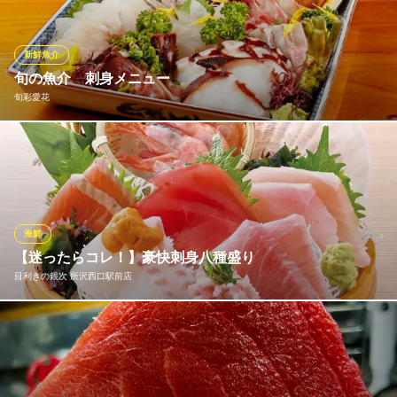
む彩り豊かな一皿は、当店のもう一つの顔。季節の恵みを存分に
ご堪能ください。
新鮮魚介
所沢 コバスタンド食堂（ご褒美ごはんの居酒屋）
旬の魚介 刺身メニュー
所沢で料理が旨い店
旬彩愛花
西武新宿線所沢駅 徒歩8分
埼玉県所沢市御幸町7-5
当店で提供しているメニューは、店主自らが厳選した旬の魚介や
旬の野菜を使用しております。 新鮮さを感じていただくためにお
魚類はまず、刺身で召し上がっていただきたいと思っています。
旬彩愛花
海鮮
酒と旬の味覚
【迷ったらコレ！】豪快刺身八種盛り
西武新宿線新所沢駅 徒歩3分
目利きの銀次 所沢西口駅前店
埼玉県所沢市緑町2-7-6 ガーデンフロント1F
『豪快刺身八種盛り』海の幸を贅沢に使い、豪快に盛り付けたイ
チオシの刺身盛り。まぐろやサーモンなど色んな魚介を楽しむな
らこちらがおすすめ！2～3名で美味しく楽しめます♪おいしい魚料
理をぜひ当店でご堪能ください。※季節や仕入れの状況により内容