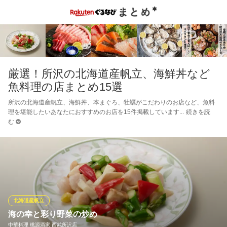
厳選！所沢の北海道産帆立、海鮮丼など
魚料理の店まとめ15選
所沢の北海道産帆立、海鮮丼、本まぐろ、牡蠣がこだわりのお店など、魚料
理を堪能したいあなたにおすすめのお店を15件掲載しています
続きを読
む
北海道産帆立
海の幸と彩り野菜の炒め
中華料理 桃源酒家 西武所沢店