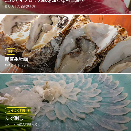
これぞマグロ！の味を知るなら当店へ
全席完全個室 3時間飲み放題 本鮪と直送鮮魚 匠味 所沢店
鮨処 九十九 西武所沢店
所沢 完全個室 居酒屋
西武新宿線所沢駅 徒歩4分
埼玉県所沢市日吉町8-4 ヤマ本ビル5F
天然の生マグロは、当店のこだわりです。それを低価格でご提供
するのもこだわりです！ ひとりでも多くのお客様に本物の味を知
っていただきたいです！ 是非、お試しください♪
鮨処 九十九 西武所沢店
海鮮
寿司・宴会・会席
産直生牡蠣
西武池袋線所沢駅西口 徒歩1分
THE酒場 トコット
埼玉県所沢市日吉町12-1 西武所沢店8F
【産直生牡蠣】全国から状態の良い品を集め一年中お客様にご提
供できるようにしています。自家製ポン酢・スコッチウイスキ
ー・ウォッカ・タバスコと世界の食べ方でご提供
THE酒場 トコット
とらふぐ刺身
地産地消の旨い肴と美酒
ふぐ刺し
西武新宿線所沢駅 徒歩8分
ふぐ・すっぽん料理 なぐも
埼玉県所沢市御幸町6-1 サンライズ所沢2F