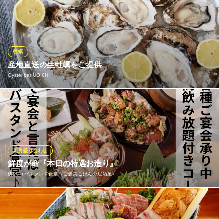
毎日仕入れる新鮮な魚介を使い、丹精込めて調理したお刺身もお
西武新宿線所沢駅 徒歩4分
埼玉県所沢市日吉町8-5 フジノビル3F
すすめ！季節に応じた旬の味わいを楽しむことができます！鮮度
にこだわり、新鮮な魚の風味を最大限に引き立てる調理法を用い
てます！お酒との相性も抜群で、美味しいお刺身とお酒を楽しみ
ながら、ゆったりとしたひと時をお過ごしください！
牡蠣
産地直送の生牡蠣をご提供
個室居酒屋 和牛肉寿司と牛たん 檸檬－れもん－ 所沢店
Oyster bar UOICHI
居酒屋
西武新宿線所沢駅 徒歩2分
埼玉県所沢市日吉町3-6
全国の旬の生牡蠣をご提供♪「佐賀有明海の牡蠣名人梅津さんの
有明」、「三重県鳥羽市は答志島の桃まる」など、産地はもちろ
ん、生産者がわかる牡蠣ばかり！ 毎日全国から仕入れた最高級の
牡蠣をお届けします。※牡蠣の内容はある日の一例です。牡蠣は仕
入れにより変更あり
刺身盛り合わせ
鮮度が命『本日の特選お造り』
Oyster bar UOICHI
所沢 コバスタンド食堂（ご褒美ごはんの居酒屋）
最高級の牡蠣×魚介バル
西武新宿線新所沢駅 徒歩5分
埼玉県所沢市美原町5-2040-2
料理長が毎朝市場で自ら目利きし、その日一番の鮮魚だけを仕入
れます。鮮度への徹底したこだわりと、旬の魚介を贅沢に盛り込