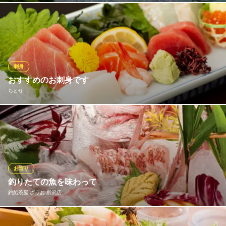
「なぐも」のふぐ刺しは特に事前のご注文がない場合、基本、養
殖ふぐです。 ただし、同じ養殖と言っても、産地や養殖業者によ
り、ピンからキリまで様々。 「なぐも」ではその時期その時期
で、養殖の中でもトップクラスのふぐを選んで使用しています☆
刺身
ふぐ・すっぽん料理 なぐも
おすすめのお刺身です
ふぐ・すっぽん季節料理
ちとせ
西武池袋線小手指駅南口 徒歩5分
埼玉県所沢市小手指町3-32-1
お刺身も充実してます
ちとせ
うどん・割烹・寿司
西武池袋線所沢駅東口 車5分
お造り
埼玉県所沢市若松町825-3 1・2F
釣りたての魚を味わって
釣船茶屋 ざうお 所沢店
釣った魚は刺身・塩焼き・煮付け・唐揚げなどからご希望の方法