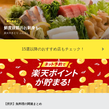
で調理。プリプリ新鮮な魚を是非味わってみてください！
釣船茶屋 ざうお 所沢店
お魚釣りができる居酒屋
豪快船盛り
西武池袋線所沢駅東口 車10分
鮮度抜群のお刺身も♪
埼玉県所沢市牛沼431-1
炭火やきとり ぶんぶく
ぶんぶくは焼き鳥だけでなくお刺身も自信を持ってご提供させて
15選以降のおすすめ店もチェック！
いただいております！ 新鮮な鮮魚を目の前で調理し、舟盛りにて
ご提供◎
炭火やきとり ぶんぶく
新所沢大小宴会居酒屋
西武新宿線新所沢駅 徒歩7分
埼玉県所沢市緑町4-8-21
【所沢】魚料理の関連まとめ