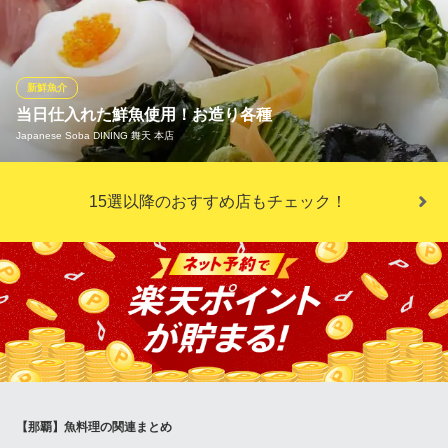
〆と丁寧な脱血処理を施します！ さらに県内で唯一のシャーベッ
トアイスを用いた急速冷却で、最高鮮度のまま到着します。 届い
た瞬間に的確な下処理を行い、脱水や熟成など最適な調理法で旨
味を引き出します。 至高の海鮮料理をご堪能ください。
新鮮魚介
当日仕入れた鮮魚使用！お造り各種
醸しとソース こりす
Japanese Soba DINING 舞天 本店
こだわりの地酒とソース
ゆいレール美栄橋駅 徒歩2分
沖縄県那覇市前島2-7-13
『北海道』から『沖縄』全国各地より毎日新鮮な食材を仕入れて
15選以降のおすすめ店もチェック！
いる舞天･本店、自慢のお造り。 板前おススメの旬を詰め込んだ
こだわりの一品をご堪能下さい。 その日の鮮魚は何が出てくる
か･･･お楽しみに♪
Japanese Soba DINING 舞天 本店
和風居酒屋
ゆいレールおもろまち駅 徒歩4分
沖縄県那覇市おもろまち4-3-28
【那覇】魚料理の関連まとめ