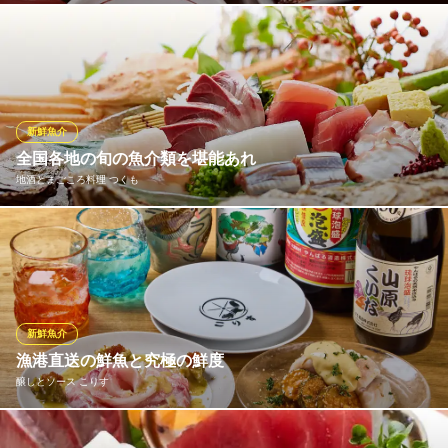
ゆいレール県庁前駅 徒歩4分
沖縄県那覇市久茂地2-6-1 2F
国産にこだわって仕入れるうなぎは、金武町の無投薬うなぎや九
州産のものを使用しております。創業当時より多くの方に愛され
るうなぎ料理を、存分に味わっていただける『うな膳』。ふっく
ら焼き上げられたうなぎはもちろん、旬の素材を使った『天ぷ
ら』や『煮物』など、上品な味わいの和食もお楽しみいただけま
新鮮魚介
す。
全国各地の旬の魚介類を堪能あれ
地酒とまごころ料理 つくも
彦 本店
鰻・寿司・日本料理
三種盛り、五種盛り、もしくは単品で・・。 日本酒や焼酎、お酒
ゆいレール古島駅 徒歩18分
沖縄県那覇市字銘苅310
とも愛称抜群です。
地酒とまごころ料理 つくも
地酒とまごごろ料理
新鮮魚介
ゆいレール旭橋駅 徒歩4分
漁港直送の鮮魚と究極の鮮度
沖縄県那覇市泉崎1-14-14
醸しとソース こりす
国頭漁協から直送される上質な県産魚は、漁獲後すぐに船上で活