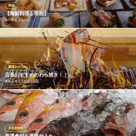
サムズセーラーイン 国際通り店
海鮮
ステーキ＆シーフード
【海鮮料理を堪能】
ゆいレール牧志駅 徒歩5分
魚の屯場 うおたむ
沖縄県那覇市牧志3-1-3
那覇・久茂地の「うおたむ」で、漁港直送の鮮魚を味わい尽くし
ませんか？名物の「魚串」は、厳選された魚を焼鳥感覚で手軽に
楽しめる逸品です。さらに、大トロから赤身まで丸ごと味わえる
「本マグロ断面刺し」は圧巻の迫力。炭火で香ばしく仕上げた炉
端焼きと共に、厳選日本酒との極上のペアリングをぜひご堪能く
藁焼きかつお
ださい。
店長おすすめのわら焼き！！
愛魚人 牧志下町屋台村店
魚の屯場 うおたむ
寿司と海鮮
店長一押しのわら焼き！！ ご来店の際は是非食べてみてください
ゆいレール県庁前駅 徒歩5分
沖縄県那覇市久茂地3-16-7 1F
♪ カウンターのお客様は目の前で焼くところを見ることが出来ま
す！
愛魚人 牧志下町屋台村店
直送新鮮魚介
屋台村居酒屋