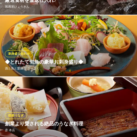
厳選食材を直送仕入れ♪
ゆいレール牧志駅 徒歩8分
居酒屋ひょうきん
沖縄県那覇市牧志3-2-48-4 牧志下町屋台村
店主目利きの厳選鮮魚を全国各地から直送で仕入れております♪
その日の魚がその日のうちにおいしく頂けます！！！ 旬のお魚を
ぜひご堪能ください！！
居酒屋ひょうきん
刺身盛り合わせ
旨い魚と旨い酒
◆とれたて旬魚の豪華お刺身盛り◆
ゆいレール旭橋駅 徒歩5分
酒と魚と愛嬌と うーまく
沖縄県那覇市泉崎1-17-17 1F
当店にご来店の際、まずお召し上がりいただきたいのが 沖縄県産
の鮮魚を贅沢に使用した「鮮魚盛り合わせ」です。 ２人前１００
０円という大変リーズナブルな価格からご提供。 とれたての旬の
味覚が織りなす濃厚な旨味と上品な甘みを心ゆくまでご堪能いた
だける、美食を知る大人も大満足の至高の逸品です。
国産うなぎ
創業より愛される絶品のうなぎ料理
酒と魚と愛嬌と うーまく
彦 本店
海鮮居酒屋