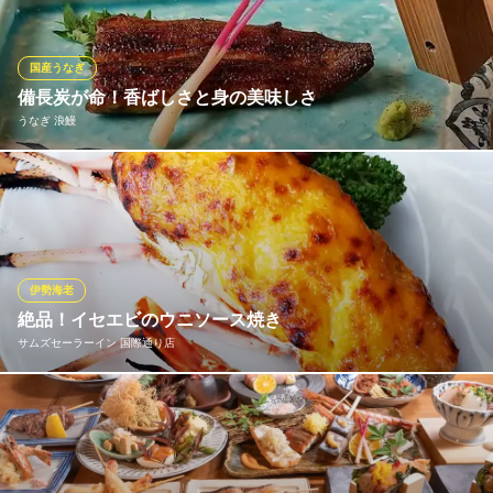
す。
サムズマウイ国際通り店
国産うなぎ
鉄板焼ステーキ
備長炭が命！香ばしさと身の美味しさ
ゆいレール美栄橋駅 徒歩6分
うなぎ 浪鰻
沖縄県那覇市牧志1-3-53
当店では、活きの良い国産鰻を毎日厳選し、活きたまま仕入れま
す。 紀州備長炭の強火の遠火で皮はパリッと香ばしく、身は鰻の
旨味を閉じ込め、驚くほどふっくらと仕上げます。 職人が焼き加
減を片時も見逃さず、最高の状態でお届けする、浪鰻の真髄で
す。
伊勢海老
絶品！イセエビのウニソース焼き
うなぎ 浪鰻
サムズセーラーイン 国際通り店
うなぎ・ひつまぶし
ゆいレール美栄橋駅 徒歩1分
沖縄県那覇市久茂地2-24-14 2F
プリプリのイセエビに濃厚なウニソースをからめてオーブンで焼
き上げた、サムズ大人気のメニュー♪ジューシーなステーキと一緒
にどうぞ