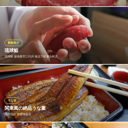
大人気！サムズ名物の「イセエビのウニソース焼き」に上質なス
テーキを組合わせました！プリプリのイセエビに、濃厚なウニソ
ースからめ焼き上げた絶品メニューです♪
サムズアンカーイン国際通り店
新鮮魚介
鉄板焼ステーキ
琉球鮨
ゆいレール県庁前駅 徒歩4分
琉球鮨 築地青空三代目 牧志下町屋台村店
沖縄県那覇市久茂地3-3-18
漁港まで出向いたこだわりの地物を渾身の江戸前鮨に昇華させて
いきます
琉球鮨 築地青空三代目 牧志下町屋台村店
屋台村の寿司専門店
うなぎ
ゆいレール牧志駅 徒歩4分
関東風の絶品うな重
沖縄県那覇市牧志3-2-48-4 牧志下町屋台村
鰻の琉紅 首里城前店