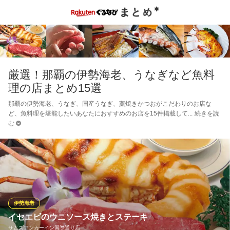
厳選！那覇の伊勢海老、うなぎなど魚料
理の店まとめ15選
那覇の伊勢海老、うなぎ、国産うなぎ、藁焼きかつおがこだわりのお店な
ど、魚料理を堪能したいあなたにおすすめのお店を15件掲載して
続きを読
む
伊勢海老
イセエビのウニソース焼きとステーキ
サムズアンカーイン国際通り店