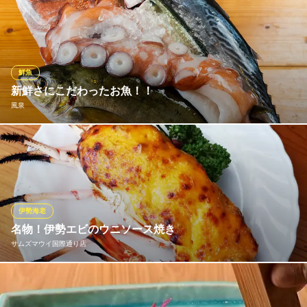
当店の鰻重は、入念に泥抜きを行った日本鰻を厳選して使用し、
関東風にふっくら蒸し焼きにしております。自慢のタレは、老舗
醤油蔵さんの醤油を使用し、程よい甘さと深いコクが特徴。関東
風にあっさりと仕上げた鰻と相性抜群です。さらにお米は、鰻重
に合うように厳選したコシヒカリを使用。
鮮魚
新鮮さにこだわったお魚！！
鰻の琉紅 首里城前店
風泉
うな重専門店
ゆいレール儀保駅 徒歩8分
沖縄県那覇市首里当蔵町1-10 パレスサイドヴィラ1F
新鮮なお魚を、いち早くお客様のもとへ！！オーナーこだわり
の、旬なお魚を旬な時期に是非「風泉」へお越しください。
風泉
居酒屋
伊勢海老
ゆいレール旭橋駅 徒歩6分
名物！伊勢エビのウニソース焼き
沖縄県那覇市泉崎2-3-6
サムズマウイ国際通り店
プリプリの伊勢エビに濃厚なウニソースを乗せてオーブンで焼き
あげました。ステーキとのコンビメニューでお楽しみいただけま