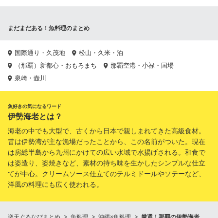
まだまだある！魚料理のまとめ
国際通り・久茂地
松山・久米・泊
（那覇）新都心・おもろまち
那覇空港・小禄・国場
泉崎・壺川
魚好きの気になるワード
伊勢海老とは？
海老の中でも大型で、古くから日本で親しまれてきた高級食材。
昔は伊勢湾が主な漁場だったことから、この名前がついた。現在
は房総半島から九州にかけての広い水域で水揚げされる。和食で
は姿造り、姿焼きなど、素材の持ち味を生かしたシンプルな仕立
てが中心。クリームソース仕立てのテルミドールやソテーなど、
洋風の料理にも広く使われる。
楽天ぐるなびまとめ
魚料理
沖縄×魚料理
厳選！那覇の伊勢海老、