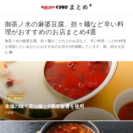
御茶ノ水の麻婆豆腐、担々麺など辛い料
理がおすすめのお店まとめ4選
御茶ノ水の麻婆豆腐、担々麺がこだわりのお店など、辛い料理・しびれ料理
を堪能したいあなたにおすすめのお店を4件掲載しています。御
続きを読
む
四川唐辛子
本場の味！花山椒とP県豆板醤を使用
川菜館
四川料理は辛いだけではないんですよ！ 酸味、甘味、とろ