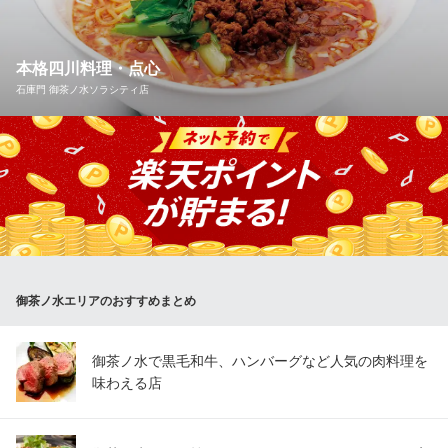
重慶料理東々包
新御茶ノ水 本格中華
本格四川料理・点心
都営新宿線小川町駅 徒歩2分
石庫門 御茶ノ水ソラシティ店
東京都千代田区神田駿河台3-3-10 三島ビル1F
本格四川麻婆豆腐やコシのある麺がスープとよく絡んだ四川坦々
麺、皮がモチモチな点心などもおすすめです。 是非、お召し上が
りくださいませ。
石庫門 御茶ノ水ソラシティ店
中華料理
JR御茶ノ水駅聖橋口 徒歩1分
御茶ノ水エリアのおすすめまとめ
東京都千代田区神田駿河台4-6 御茶ノ水 ソラシティB1
御茶ノ水で黒毛和牛、ハンバーグなど人気の肉料理を
味わえる店