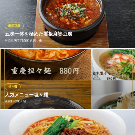
み・・・味によって違った辛みが味わえます。四川料理の定番か
ら他店ではなかなか出会えないメニューまで本場の食材を本場の
料理人の技術でご提供しております。花山椒やP県豆板醤など多種
多様な香辛料を使い、五感で楽しめる料理の数々をお試し下さ
麻婆豆腐
い。
五味一体を極めた看板麻婆豆腐
麻婆豆腐専門酒家 眞実一路
川菜館
本場の四川がここにある
看板商品の麻婆豆腐は、四川料理の魅力を象徴する「麻・辣・
地下鉄千代田線新御茶ノ水駅 徒歩2分
東京都千代田区神田駿河台3-7-7
香・熱・色」の五つの要素を一皿の中で表現することを目指した
自慢の逸品です。四川省産の花椒が生み出す爽やかな痺れ、数種
類の唐辛子による奥深い辛味、香味野菜や香辛料が織りなす豊か
な香り、最後まで熱々で味わえる温度、そして食欲をそそる鮮や
担々麺
かな彩り。
人気メニュー坦々麺
重慶料理東々包
麻婆豆腐専門酒家 眞実一路
中華料理 御茶ノ水
当店では本格的な中華料理をお楽しみいただく事が出来ます。
ＪＲ御茶ノ水駅 徒歩5分
東京都千代田区外神田2-19-2 篠田ビル1F
坦々麺や青椒肉絲、エビチリなどお馴染みの料理も、是非当店で
ご賞味下さい。