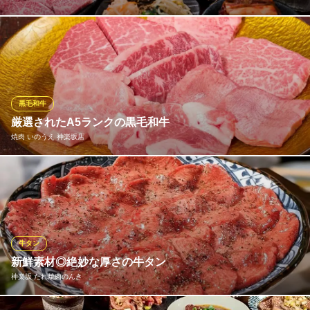
六本木叙々苑にて、10年間修行し和牛にこだわり、つねに新鮮な
お肉を提供しております！☆
神楽坂 焼肉 味角苑
焼肉 ホルモン
黒毛和牛
ＪＲ飯田橋駅 徒歩2分
厳選されたA5ランクの黒毛和牛
東京都新宿区神楽坂3-3-2
焼肉 いのうえ 神楽坂店
産地やブランドだけにこだわらず 各地の質の高い黒毛和牛を厳選
してご準備しております。
焼肉 いのうえ 神楽坂店
個室で愉しむ上質な生肉
牛タン
都営大江戸線牛込神楽坂駅 徒歩2分
新鮮素材◎絶妙な厚さの牛タン
東京都新宿区神楽坂5-1-2 2F
神楽坂 たれ焼肉のんき