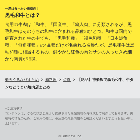
一度は食べたい高級肉！
黒毛和牛とは？
食用の牛肉は「和牛」「国産牛」「輸入肉」に分類されるが、黒
毛和牛はそのうちの和牛に含まれる品種のひとつ。和牛は国内で
飼育された牛の中でも、「黒毛和種」「褐色和種」「日本短角
種」「無角和種」の4品種だけが名乗れる名称だが、黒毛和牛は黒
毛和種に相当するもの。鮮やかな紅色の肉とサシの入ったきめ細
かな肉質が特徴。
楽天ぐるなびまとめ
肉料理
焼肉
【絶品】神楽坂で黒毛和牛、牛タ
ンなどうまい焼肉店まとめ
※ご注意事項
コンテンツは、ぐるなび加盟店より提供された店舗情報を再構成して制作しております。掲
載時の情報のため、ご利用の際は、各店舗の最新情報をご確認くださいますようお願い申し
上げます。
© Gurunavi, Inc.