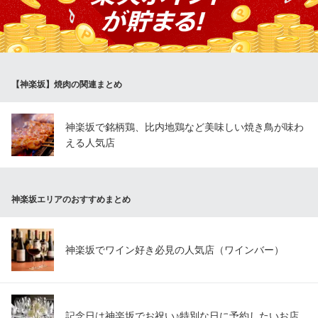
たします。
焼肉ハウス三宝
著名人も通う焼肉店
都営大江戸線牛込神楽坂駅 徒歩1分
【神楽坂】焼肉の関連まとめ
東京都新宿区岩戸町14 神楽坂不二ビル1F
神楽坂で銘柄鶏、比内地鶏など美味しい焼き鳥が味わ
える人気店
神楽坂エリアのおすすめまとめ
神楽坂でワイン好き必見の人気店（ワインバー）
記念日は神楽坂でお祝い♪特別な日に予約したいお店