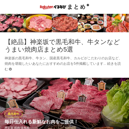
【絶品】神楽坂で黒毛和牛、牛タンなど
うまい焼肉店まとめ5選
神楽坂の黒毛和牛、牛タン、国産黒毛和牛、カルビがこだわりのお店など、
焼肉を堪能したいあなたにおすすめのお店を5件掲載しています
続きを読
む
黒毛和牛
毎日仕入れる新鮮なお肉をご提供！
神楽坂 焼肉 味角苑