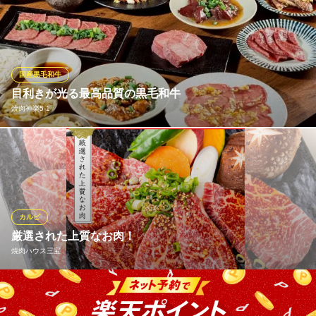
お肉は冷凍や半冷凍のものは使用せず、国産の新鮮なものを仕入
れています。大阪から直送されるタンは“厚いけど厚すぎない！”が
ウリ。美味しさがわかり、程よくお腹がいっぱいになるよう絶妙
な厚さでお出ししております。また、低温調理した「レバユッ
ケ」はお酒のアテにピッタリ。ぜひお召し上がりください。
国産黒毛和牛
目利きが光る最高品質の黒毛和牛
神楽坂 たれ焼肉のんき
焼肉神楽5‐1
神楽坂でたれ焼肉を満喫
都営大江戸線牛込神楽坂駅 徒歩4分
東京都新宿区神楽坂3-6-44 神楽坂TKビル1F
鋭い目利きで選び抜いた上質な黒毛和牛とホルモンを堪能。とろ
けるような食感のタン、ぷりっとしたホルモンは焼肉好きにおす
すめ。黒毛和牛の上質な旨みは、焼肉通も唸るとびきりの美味し
さです。とろけるような食感のタンや、ジューシーなホルモン、
角が立つほど鮮度抜群のレバーなどを存分にお楽しみください。
カルビ
厳選された上質なお肉！
焼肉神楽5‐1
焼肉ハウス三宝
神楽坂 隠れ家焼肉
地下鉄有楽町線飯田橋駅B3出口 徒歩7分
東京都新宿区神楽坂5-1
当店のカルビは肉の繊維を見極め、最も美味しい厚みで一枚ずつ
丁寧にカット。 舌の上でほどけるような、究極の食感をお約束い