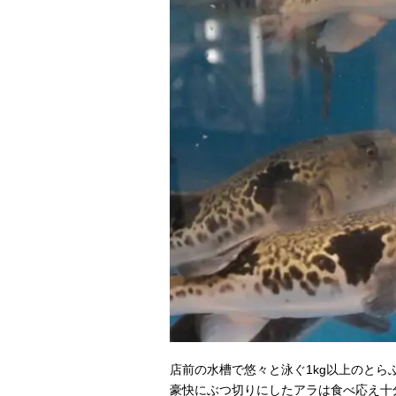
店前の水槽で悠々と泳ぐ1kg以上のと
豪快にぶつ切りにしたアラは食べ応え十