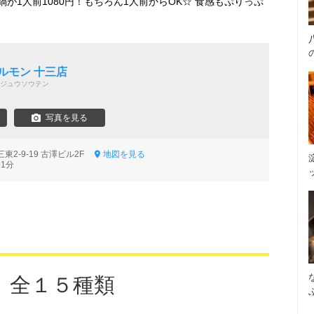
が1人前1080円！もちろん1人前からOK☆ 食感もぷりっぷ
ン
ルモン 十三店
ジュウソウテン
写真を見る
2-9-19 古澤ビル2F
地図を見る
1分
 全１５種類