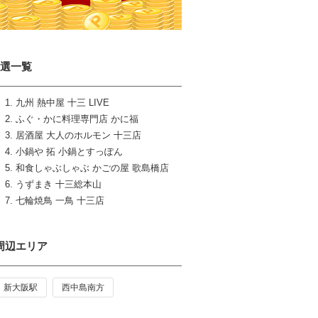
7選一覧
九州 熱中屋 十三 LIVE
ふぐ・かに料理専門店 かに福
居酒屋 大人のホルモン 十三店
小鍋や 拓 小鍋とすっぽん
和食しゃぶしゃぶ かごの屋 歌島橋店
うずまき 十三総本山
七輪焼鳥 一鳥 十三店
周辺エリア
新大阪駅
西中島南方