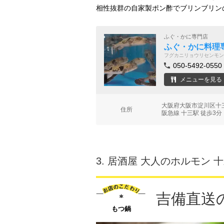
相性抜群の自家製ポン酢でブリンブリン
ふぐ・かに専門店
ふぐ・かに料理
フグカニリョウリセンモン
050-5492-0550
メニューを見る
大阪府大阪市淀川区十三
住所
阪急線 十三駅 徒歩3分
3.
居酒屋 大人のホルモン 
吉備直送
もつ鍋