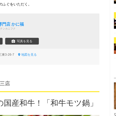
のふぐをいただく。
専門店 かに福
テンカニフク
写真を見る
東3-26-7
地図を見る
十三店
の国産和牛！「和牛モツ鍋」