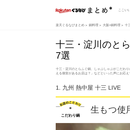
ここい
楽天ぐるなびまとめ
鍋料理
大阪×鍋料理
十
十三・淀川のと
7選
十三・淀川のとらふぐ鍋、しゃぶしゃぶがこだわり
える個室があるお店は？」などといった声にお応え
1.
九州 熱中屋 十三 LIVE
生もつ使
こだわり鍋