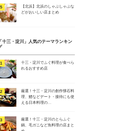
【北浜】北浜のしゃぶしゃぶな
どがおいしい店まとめ
「十三・淀川」人気のテーマランキン
グ
十三・淀川でふぐ料理が食べら
れるおすすめ店
厳選！十三・淀川の創作懐石料
理、鱧などデート・接待にも使
える日本料理の…
厳選！十三・淀川のとらふぐ
鍋、毛ガニなど魚料理の店まと
め