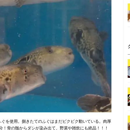
らふぐを使用。捌きたてのふぐはまだビクビク動いている。肉厚
分！骨の髄からダシが染み出て、野菜や雑炊にも絶品！！！