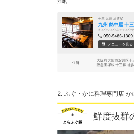
油味。
十三 九州 居酒屋
九州 熱中屋 十三 
キュウシュウネッチュウヤ
050-5486-1309
メニューを見る
大阪府大阪市淀川区十三東
住所
阪急宝塚線 十三駅 徒歩
2.
ふぐ・かに料理専門店 か
鮮度抜群
とらふぐ鍋