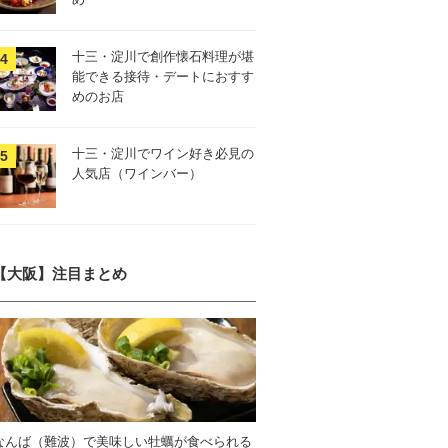
十三・淀川で創作懐石料理が堪
能できる接待・デートにおすす
めのお店
十三・淀川でワイン好き必見の
人気店（ワインバー）
【大阪】注目まとめ
なんば（難波）で美味しい牡蠣が食べられる