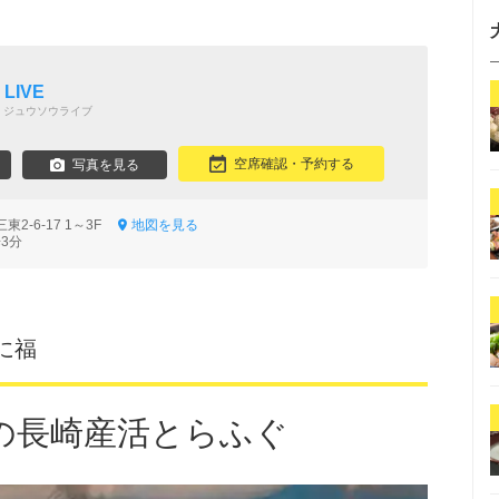
LIVE
 ジュウソウライブ
空席確認・予約する
写真を見る
2-6-17 1～3F
地図を見る
3分
に福
の長崎産活とらふぐ