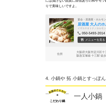
には負けない品質に自信ありの和牛モツ鍋
りで美味しいですよ。
宴会・居酒屋・ホルモ
居酒屋 大人のホ
イザカヤオトナノホルモン
050-5493-2014
メニューを見る
大阪府大阪市淀川区十三東
住所
阪急宝塚線 十三駅 徒歩
4.
小鍋や 拓 小鍋とすっぽん
一人小鍋
こだわり鍋