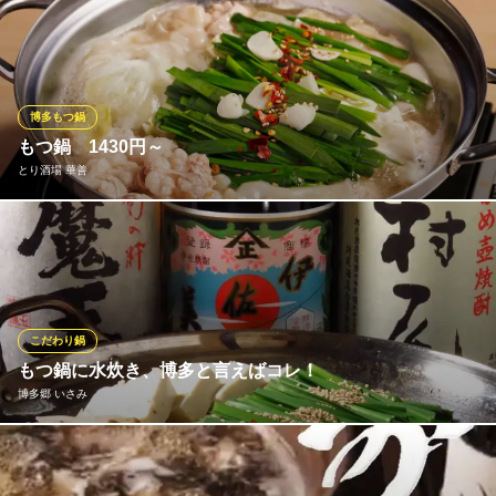
福岡県福岡市中央区春吉3-11-19 パノラマスクエア博多1F
熊本県内でのみ飼育生産されている、弾力のある歯ごたえと深い
味わいのある地鶏『天草大王』を使用した「水炊き」。スープは7
時間じっくり時間をかけてダシをとった鶏ガラスープ。その特製
鶏ガラスープに野菜と天草大王の旨みが染み出して極上の逸品に
仕上がりました。ご接待や博多観光のお客様にもおすすめです。
博多もつ鍋
もつ鍋 1430円～
博多 なぎの木 西中洲離れ
とり酒場 華善
西中洲水炊きもつ鍋和食
西鉄天神大牟田線西鉄福岡(天神)駅南口 徒歩5分
福岡県福岡市中央区西中洲12-19
定番の醤油ベースの「黒もつ鍋」、水たきスープをベースにさっ
ぱりこくうまな「白もつ鍋」、味噌坦々風で辛味がくせになる
「赤もつ鍋」のこだわりの3種のもつ鍋をご用意しております。
とり酒場 華善
こだわり鍋
炙り鉄板・水炊き居酒屋
もつ鍋に水炊き、博多と言えばコレ！
地下鉄空港線（1号線）天神駅 徒歩7分
博多郷 いさみ
福岡県福岡市中央区春吉3-21-18 GEST25BLD.(ジェスト25ビル)1F
博多名物のもつ鍋や水炊きを是非お召し上がりください！ このメ
ニューが入った宴会コースは特におすすめ！ぷりっぷりのもつに