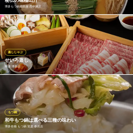
秘伝の味噌出汁
博多もつ鍋前田屋 西中洲店
黒家 西中洲店
九州産黒毛和牛 個室
長年の研究と試行錯誤の末に生まれた、前田屋独自の秘伝の味噌
西鉄天神大牟田線西鉄福岡（天神）駅南口 徒歩8分
福岡県福岡市中央区西中洲1-17 小畑ビル1F
出汁。奥深くまろやかな味わいが、新鮮な国産牛もつと野菜の旨
みを最大限に引き出します。一度食べたら忘れられない、至福の
美味しさをご体験ください。
蒸ししゃぶ
博多もつ鍋前田屋 西中洲店
せいろ蒸し
博多もつ鍋／活きイカ
華蓮 博多店
地下鉄七隈線（3号線）天神南駅 徒歩5分
福岡県福岡市中央区西中洲1-2 2F
鹿児島県産の黒豚・黒牛を使用し、お客様の目の前で蒸気で蒸す
ことによりお肉の脂が取れとてもヘルシーにお召上がり頂けま
す。また2段目に野菜を置くことによりお肉の旨味が野菜全体に浸
透しより野菜のおいしさが味わえます。
もつ鍋
華蓮 博多店
和牛もつ鍋は選べる三種の味わい
JA鹿児島県直営店舗
博多名物 もつ鍋 笑楽 春吉店
地下鉄七隈線（3号線）天神南駅6番出口 徒歩10分