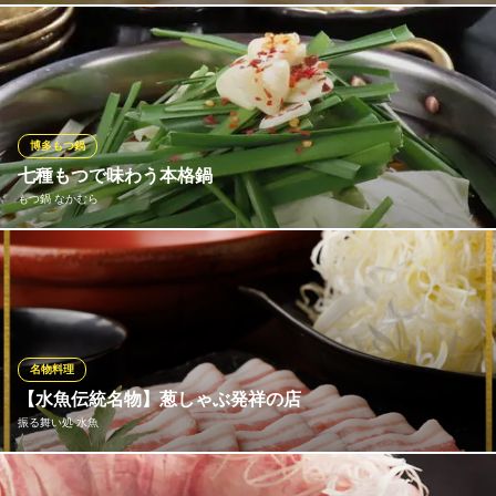
福岡県福岡市中央区春吉3-11-19 パノラマスクエア博多B1
ついついスープまで飲み干したくなる「もつ鍋」はぜひ食べてい
ただきたい逸品です。毎日仕入れる新鮮な九州産もつを使用して
おります。数種類ブレンドしたしょうゆ味・鶏がらベースのみそ
味・鮮度の良いもつだからできるしお味の3種類をご用意。〆は
「ちゃんぽん麺」を投入するのが博多流です。
博多もつ鍋
七種もつで味わう本格鍋
博多名物 もつ鍋 笑楽 春吉店
もつ鍋 なかむら
もつ鍋と馬刺に九州の酒
西鉄天神大牟田線西鉄福岡（天神）駅南口 徒歩5分
福岡県福岡市中央区春吉3-21-30
常時七種のもつ（マルチョウ、シマチョウ、センマイ、ハチノ
ス、ハツモトなど）を取り扱い、それぞれの部位の持ち味を最大
限に引き出すよう丁寧に下処理を施しています。脂の旨味はしっ
かり残しつつ、独特の臭みや脂っこさを抑えることで、初めても
つ鍋を食べる人にも受け入れやすいバランスに。
名物料理
【水魚伝統名物】葱しゃぶ発祥の店
もつ鍋 なかむら
振る舞い処 水魚
博多もつ居酒屋
地下鉄七隈線（3号線）天神南駅 徒歩5分
福岡県福岡市中央区春吉3-12-16
地元民を虜にしてやまない水魚の名物『葱しゃぶ』。金色に輝く