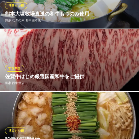
では食べることのできない、自慢の天下一品のもつ鍋をご堪能く
博多もつ鍋
ださい。
熊本大塚牧場直送の和牛もつのみ使用
博多 なぎの木 西中洲本店
博多名物処 もつ鍋 末廣家 春吉本店
独自開発の究極もつ鍋
当店は熊本の大地で育てられた大塚牧場産の和牛もつのみを使用
地下鉄七隈線（3号線）天神南駅 徒歩9分
福岡県福岡市中央区春吉3-16-41 RAGAZZA1F
いたしております。厳選した和牛のもつのみを使用しているた
め、新鮮でぷりぷりのもつです。お味は2種類で、伝統の醤油と革
新的なゆずみそ味。どちらでもお好みをお選びください。2台同時
のご用意もできます。お気軽にご相談ください。
すき焼き
佐賀牛はじめ厳選国産和牛をご提供
博多 なぎの木 西中洲本店
黒家 西中洲店
水炊きもつ鍋刺身和食
西鉄天神大牟田線西鉄福岡(天神)駅南口 徒歩5分
福岡県福岡市中央区西中洲10-1
当店は「佐賀牛」をはじめ九州産の黒毛和牛にこだわります。
「佐賀牛」は黒毛和種の和牛のうち、一定の基準を満たした場合
に呼称が許される牛肉の名称です。日本食肉格付協会の格付けを
用い、全国2番目の厳しさを誇る超高級銘柄牛肉となります。柔ら
かい赤身の中にきめ細やかな脂肪が入った見事な霜降り牛肉は絶
博多もつ鍋
品です。