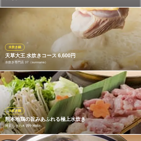
スープは透明感があり、澄んだ美しさが特徴です。新鮮な鶏肉と
地元の野菜を使い、絶妙なタイミングで投入することで、最高の
風味と食感を引き出します。スープの深い旨味と、素材の持つ自
然な甘みが調和した一品は、一口食べるだけで心も体も温まりま
す。細部にまで心を込めた水炊きをご堪能ください。
水炊き鍋
天草大王 水炊きコース 6,600円
水炊きもつ鍋 博多廊 西中洲店
水炊き専門店 37（sunnana）
水炊き・もつ鍋
地下鉄空港線（1号線）天神駅 徒歩3分
福岡県福岡市中央区西中洲13-1 水上公園SHIP’S GARDEN2F
・ササミ炙りユッケ・白レバーパテ・タタキ２種・鍋 幻の地鶏“天
草大王”の水炊き（モモ肉・スネ肉・ムネ肉・つくね・野菜盛
り）・〆だごめんor雑炊・自家製アイスのコース。幻の地鶏“天草
大王”の水炊きのスープは添加物を使用せず、ガラのみを３日間強
火で炊き上げ味わいの深い濃厚なスープに仕上げております。
水炊き鍋
熊本地鶏の旨みあふれる極上水炊き
水炊き専門店 37（sunnana）
博多 なぎの木 西中洲離れ
幻の地鶏 天草大王
地下鉄七隈線（3号線）天神南駅 徒歩4分