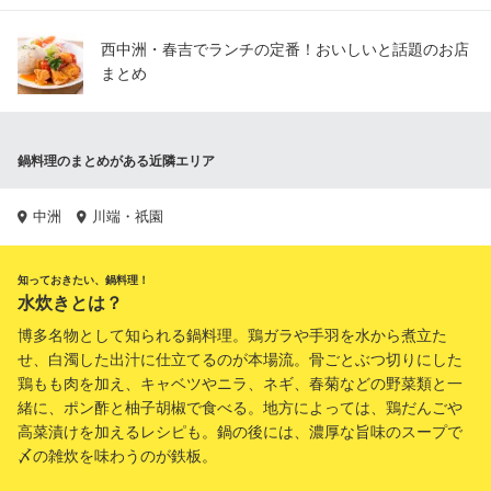
西中洲・春吉でランチの定番！おいしいと話題のお店
まとめ
鍋料理のまとめがある近隣エリア
中洲
川端・祇園
知っておきたい、鍋料理！
水炊きとは？
博多名物として知られる鍋料理。鶏ガラや手羽を水から煮立た
せ、白濁した出汁に仕立てるのが本場流。骨ごとぶつ切りにした
鶏もも肉を加え、キャベツやニラ、ネギ、春菊などの野菜類と一
緒に、ポン酢と柚子胡椒で食べる。地方によっては、鶏だんごや
高菜漬けを加えるレシピも。鍋の後には、濃厚な旨味のスープで
〆の雑炊を味わうのが鉄板。