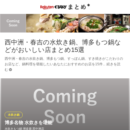
西中洲・春吉の水炊き鍋、博多もつ鍋な
どがおいしい店まとめ15選
西中洲・春吉の水炊き鍋、博多もつ鍋、すっぽん鍋、すき焼きがこだわりの
お店など、鍋料理を堪能したいあなたにおすすめのお店を15件
続きを読
む
水炊き鍋
博多名物 水炊きを堪能
水炊きもつ鍋 博多廊 西中洲店