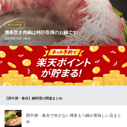
美しく透き通った特製のお出汁に臭みがなく歯ごたえのあるたっ
ぷりの葱をくぐし、鹿児島県産の旨味が詰まった甘い豚肉と一緒
にお召し上がりください。厳選された食材一つ一つを余すことな
く味わえます。コースでのご用意はもちろん、単品でのご注文も
オリジナル
承ります。
博多炊き肉鍋は特許取得のお鍋です
金蔦博多本店（春吉）
振る舞い処 水魚
葱しゃぶが人気のお店
店を代表するメニューは、博多炊き肉鍋、牛テール塩焼き等、他
地下鉄七隈線（3号線）天神南駅 徒歩7分
福岡県福岡市中央区春吉3-14-7
では出会えないオリジナル料理です。中でもメインの「博多炊き
肉鍋」は特許取得・意匠登録されており、金蔦博多本店、金蔦六
本木店、金蔦銀座店でのみお召し上がり頂けるお鍋です。
金蔦博多本店（春吉）
博多炊き肉鍋
【西中洲・春吉】鍋料理の関連まとめ
地下鉄七隈線天神南駅6番出口 徒歩10分
福岡県福岡市中央区春吉3-16-5
西中洲・春吉で外さない博多もつ鍋が美味しい店まと
め