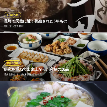
ホロッホロの鶏肉は仕入れから力を入れています！
博多郷 いさみ
すっぽん鍋
注目！博多を味わえる店
長崎で天然に近く養殖された5年もの
地下鉄七隈線（3号線）天神南駅 徒歩5分
前田 すっぽん料理
福岡県福岡市中央区春吉3-11-19 パノラマスクエア博多2F
古くから伝わる滋養強壮、健康食材すっぽん。長崎で天然に近く
養殖された5年ものを食べやすい部分だけを使用し炊き上げていま
す。高タンパク低カロリー、アルカリ食品の丸鍋は美味かつ体に
やさしい料理です。又、〆のお雑炊がすっぽんスープならではの
味に仕上がります。初めての方ににも食べやすくおすすめです。
博多もつ鍋
研究を重ねて出来上がった究極の逸品
前田 すっぽん料理
博多名物処 もつ鍋 末廣家 春吉本店
すっぽん専門店
地下鉄中洲川端駅 徒歩5分
福岡県福岡市中央区西中洲12-10 西中洲ビルB1
博多王道の味付けであるしょうゆベースとはひと味違う、化学調
味料を一切使わない唯一無二のオリジナルスープを使ったもつ
鍋。国産和牛の生モツを使用しており、鮮度抜群で一切の臭みな
し。新鮮なピンクのモツは、ぷりぷり！コリコリ！バシバシ！他