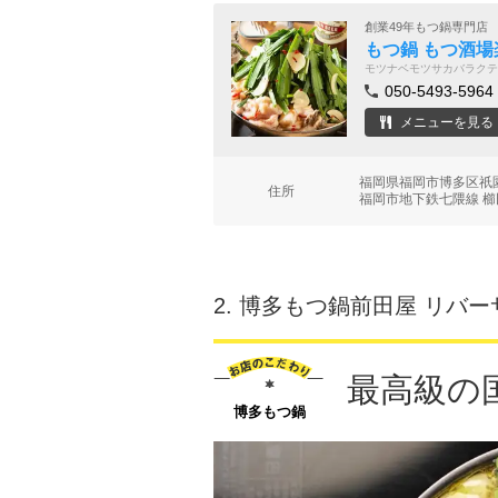
創業49年もつ鍋専門店
もつ鍋 もつ酒場楽
モツナベモツサカバラクテ
050-5493-5964
メニューを見る
福岡県福岡市博多区祇園
住所
福岡市地下鉄七隈線 櫛
2.
博多もつ鍋前田屋 リバー
最高級の
博多もつ鍋