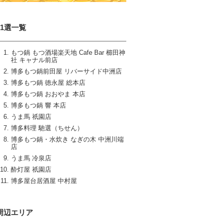
11選一覧
もつ鍋 もつ酒場楽天地 Cafe Bar 櫛田神
社 キャナル前店
博多もつ鍋前田屋 リバーサイド中洲店
博多もつ鍋 徳永屋 総本店
博多もつ鍋 おおやま 本店
博多もつ鍋 響 本店
うま馬 祇園店
博多料理 馳選（ちせん）
博多もつ鍋・水炊き なぎの木 中洲川端
店
うま馬 冷泉店
酔灯屋 祇園店
博多屋台居酒屋 中村屋
周辺エリア