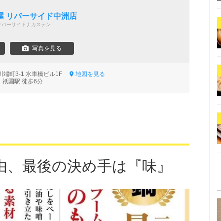
屋 リバーサイド中洲店
リバーサイドナカステン
写真を見る
端町3-1 水車橋ビル1F
地図を見る
 祇園駅 徒歩6分
由、最後の決め手は『味』