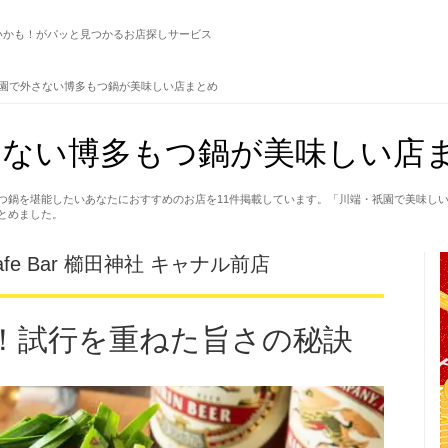
いかも！がパッと見つかるお店探しサービス
園で外さない博多もつ鍋が美味しい店まとめ
ない博多もつ鍋が美味しい店ま
つ鍋を堪能したいあなたにおすすめのお店を11件掲載しています。「川端・祇園で美味し
とめました。
fe Bar 櫛田神社 キャナル前店
年！試行を重ねた旨さの秘訣