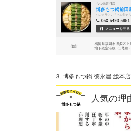
もつ鍋専門店
博多もつ鍋前田
ハカタモツナベマエダヤ 
050-5493-5851
メニューを見る
福岡県福岡市博多区上川
住所
地下鉄空港線（1号線）
3.
博多もつ鍋 徳永屋 総本店
人気の理
博多もつ鍋