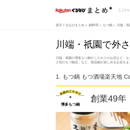
ここい
楽天ぐるなびまとめ
鍋料理
もつ鍋
川端・祇
川端・祇園で外さ
川端・祇園の博多もつ鍋がこだわりのお店など、も
人気のもつ鍋店」など、絶品鍋が楽しめるお店をま
1.
もつ鍋 もつ酒場楽天地 Ca
創業49
博多もつ鍋