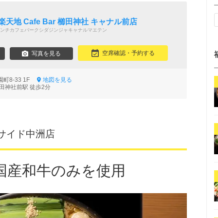
天地 Cafe Bar 櫛田神社 キャナル前店
ンチカフェバークシダジンジャキャナルマエテン
空席確認・予約する
写真を見る
町8-33 1F
地図を見る
田神社前駅 徒歩2分
サイド中洲店
国産和牛のみを使用