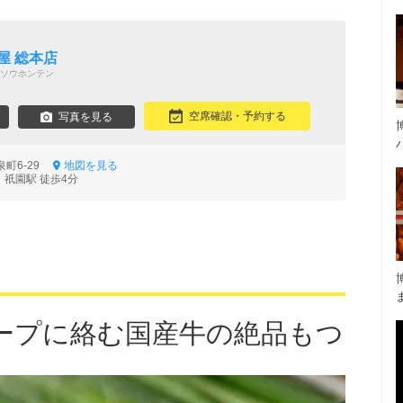
屋 総本店
ソウホンテン
空席確認・予約する
写真を見る
泉町6-29
地図を見る
 祇園駅 徒歩4分
ープに絡む国産牛の絶品もつ