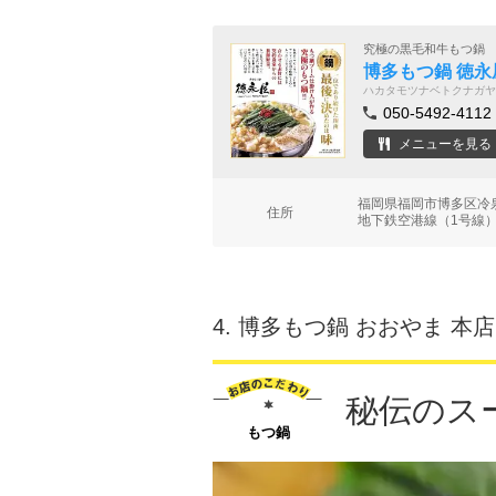
究極の黒毛和牛もつ鍋
博多もつ鍋 徳永
ハカタモツナベトクナガヤ
050-5492-4112
メニューを見る
福岡県福岡市博多区冷
住所
地下鉄空港線（1号線）
4.
博多もつ鍋 おおやま 本店
秘伝のス
もつ鍋