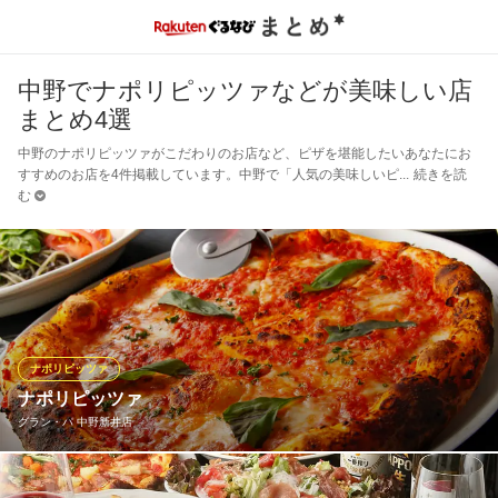
中野でナポリピッツァなどが美味しい店
まとめ4選
中野のナポリピッツァがこだわりのお店など、ピザを堪能したいあなたにお
すすめのお店を4件掲載しています。中野で「人気の美味しいピ
続きを読
む
ナポリピッツァ
ナポリピッツァ
グラン・パ 中野新井店
やみつきのモチモチ感が特徴のナポリ風ピッツァ♪ 毎日自社工房