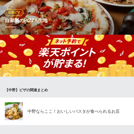
PICCOLO × PICCOLO
石窯ピザ
イタリアン/ワイン
自家製のPIZZA生地
ＪＲ中央線中野駅南口 徒歩3分
anonimo
東京都中野区中野3-37-5 桃園シュタットハウス1F
お店のこだわり（おすすめ）はやはりPIZZA♪30㎝の自家製生地を
毎日仕込んでます◎コースにも必ず入ってます！ テイクアウトも
可能です♪店内の状況によってはお時間をいただく場合がございま
すので、お電話でお問い合わせください。
anonimo
中野坂上団体イタリアン
【中野】ピザの関連まとめ
地下鉄丸ノ内線中野坂上駅 徒歩1分
東京都中野区中央2-2-35 第六中野坂上ゴールド館B1
中野ならここ！おいしいパスタが食べられるお店