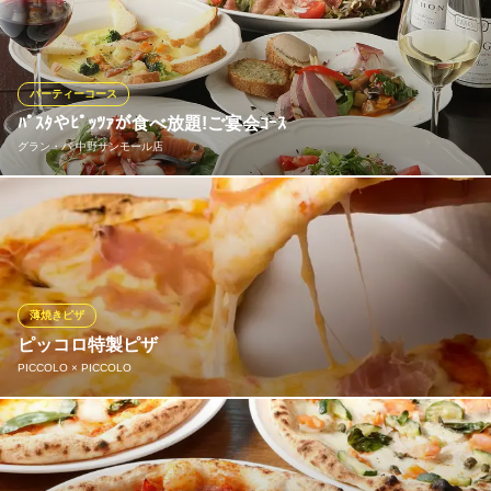
で仕込んでます。
グラン・パ 中野新井店
ナチュラルイタリアン
パーティーコース
ＪＲ中野駅北口 徒歩10分
ﾊﾟｽﾀやﾋﾟｯﾂｧが食べ放題!ご宴会ｺｰｽ
東京都中野区新井3-1-11
グラン・パ 中野サンモール店
各種ご宴会や女子会・ママ友会・懇親会などに最適なコース料
理。もっちもち食感の生麺に素材味豊かなシェフ特製のソースが
絡んだ生パスタや具材がゴロゴロのっかった特製ピッツアの食べ
放題が主役！その他、季節の幸を彩り豊かに仕上げた逸品も多
彩！飲み放題はワインをメインとした充実の内容！最大3時間ﾌﾟﾗﾝ
薄焼きピザ
もご用意
ピッコロ特製ピザ
PICCOLO × PICCOLO
グラン・パ 中野サンモール店
ナチュラルイタリアン
当店自慢のピザです。自家製ピザ生地はクリスピーで軽く、小麦
ＪＲ中野駅 徒歩5分
東京都中野区中野5-59-6 中野KSビルB1
の味とソース、チーズの味をしっかりと楽しめます。出来立てを
召し上がりください。