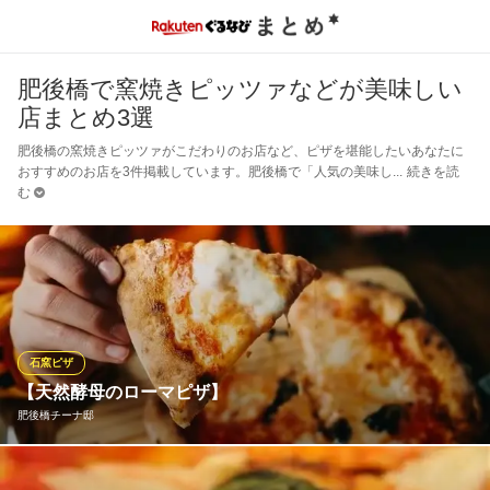
肥後橋で窯焼きピッツァなどが美味しい
店まとめ3選
肥後橋の窯焼きピッツァがこだわりのお店など、ピザを堪能したいあなたに
おすすめのお店を3件掲載しています。肥後橋で「人気の美味し
続きを読
む
石窯ピザ
【天然酵母のローマピザ】
肥後橋チーナ邸
天然酵母で作るピザは、甘味と風味が増し、外はサクッと中はも