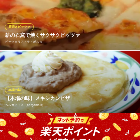
っちりになります！ですが、自然の酵母は配合バランスが非常に
難しく、美味しいピザを作りたい気持ちで試行錯誤し10年！つい
に最高のピザ生地にたどり着きました！北海道産高級小麦粉を5種
ブレンド・イタリアの甘塩・秋田の天然酵母。是非お召し上がり
窯焼きピッツァ
ください
薪の石窯で焼くサクサクピッツァ
ピッツェリア・ラ・ポルタ
肥後橋チーナ邸
イタリアン
ラポルタの自慢は、薪の石窯で焼く、国産小麦粉１００％のサク
大阪メトロ四つ橋線肥後橋駅 徒歩6分
大阪府大阪市西区京町堀1-16-28
サクピッツァ！ ナポリピッツァもっちりした食感ではなく、さっ
くりした軽い生地、小麦粉の香りが魅力です！ こだわりの北海道
産小麦粉の魅力を引き出すために、ピッツァ職人が一枚づつ丁寧
に焼き上げています！！
本場の味
【本場の味】メキシカンピザ
ピッツェリア・ラ・ポルタ
ベルガマイス（bergamais）
イタリアンレストラン
地下鉄四ツ橋線肥後橋駅7番出口 徒歩1分
大阪府大阪市西区江戸堀1-9-1 肥後橋センタービルB1
タコスももちろん美味しいですが、当店では 本場メキシカンピザ
もご用意しています！！ アツアツのうちに、テキーラと共にお楽
しみ下さい！