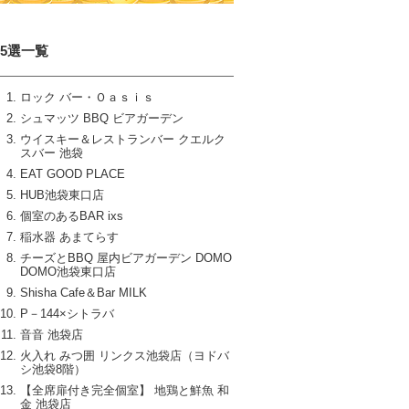
15選一覧
ロック バー・Ｏａｓｉｓ
シュマッツ BBQ ビアガーデン
ウイスキー＆レストランバー クエルク
スバー 池袋
EAT GOOD PLACE
HUB池袋東口店
個室のあるBAR ixs
稲水器 あまてらす
チーズとBBQ 屋内ビアガーデン DOMO
DOMO池袋東口店
Shisha Cafe＆Bar MILK
P－144×シトラバ
音音 池袋店
火入れ みつ囲 リンクス池袋店（ヨドバ
シ池袋8階）
【全席扉付き完全個室】 地鶏と鮮魚 和
金 池袋店