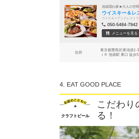
池袋隠れ家★大人の空
ウイスキー＆レス
ウイスキーアンドレストラ
050-5484-7942
メニューを見る
東京都豊島区東池袋1-3
住所
ＪＲ 池袋駅 東口 徒歩
4.
EAT GOOD PLACE
こだわり
る！
クラフトビール