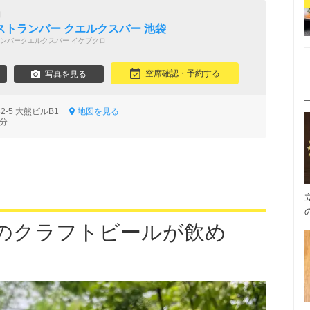
間
トランバー クエルクスバー 池袋
ンバークエルクスバー イケブクロ
空席確認・予約する
写真を見る
2-5 大熊ビルB1
地図を見る
5分
のクラフトビールが飲め