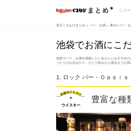
ここい
楽天ぐるなびまとめ
バー・お酒
東京×バー・
池袋でお酒にこだ
池袋でバー・お酒を堪能したいあなたにおすすめの
ったりのお店ばかり。ひとり飲みから宴会までお気
1.
ロック バー・Ｏａｓｉｓ
豊富な種
ウイスキー