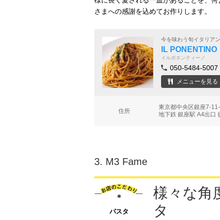
様に長く愛される一皿があることを、何
さまへの感謝を込めてお作りします。
今を味わう旬イタリア
IL PONENTINO
イルポネンティーノ
050-5484-5007
メニューを見る
東京都中央区銀座7-11
住所
地下鉄 銀座駅 A4出口 
3.
M3 Fame
様々な角
タ
パスタ