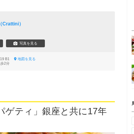
attini）
写真を見る
19 B1
地図を見る
徒歩2分
パゲティ」銀座と共に17年