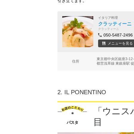
引き立てます。
イタリア料理
クラッティーニ（Cr
クラッティーニ
050-5487-2496
メニューを見る
東京都中央区銀座3-12-
住所
都営浅草線 東銀座駅 
2.
IL PONENTINO
「ウニス
目
パスタ