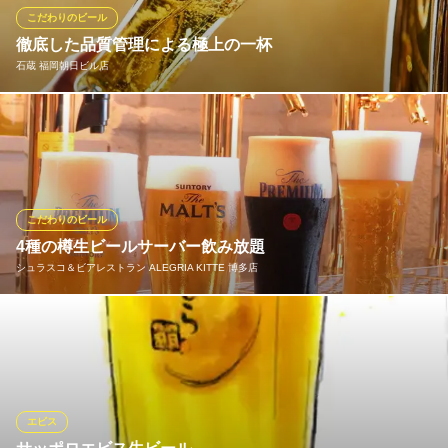
こだわりのビール
WHY NOT
徹底した品質管理による極上の一杯
貸切パーティー
石蔵 福岡朝日ビル店
地下鉄空港線（1号線）東比恵駅 徒歩6分
福岡県福岡市博多区博多駅東2-14-1 THE BASICS FUKUOKA1F
当店は「神泡達人店」に選定されております。グラスや注ぎ方な
ど、徹底した品質管理によって美味しい一杯をご提供。クリーミ
ーながら、コクを感じるプレミアム・モルツは、当店のお料理と
の相性も抜群。お好きなドリンク2杯と選べるおつまみがお楽しみ
いただける『くらべろセット』もおすすめです。
こだわりのビール
4種の樽生ビールサーバー飲み放題
石蔵 福岡朝日ビル店
シュラスコ＆ビアレストラン ALEGRIA KITTE 博多店
博多駅直結の和食居酒屋
ＪＲ博多駅博多口 徒歩1分
福岡県福岡市博多区博多駅前2-1-1 福岡朝日ビルB2
ドリンクカウンターには プレミアムモルツ 香るエール/サントリ
ー生/カールスバーグ/プレミアムモルツ ブラック(黒) の4種樽生ビ
ールサーバーをご用意しております！
シュラスコ＆ビアレストラン ALEGRIA KITTE 博多店
エビス
シュラスコレストラン