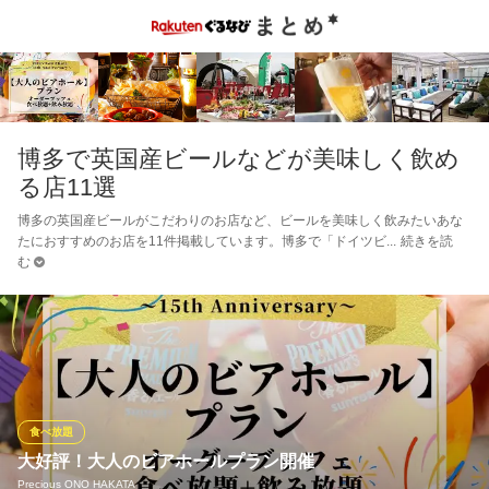
博多で英国産ビールなどが美味しく飲め
る店11選
博多の英国産ビールがこだわりのお店など、ビールを美味しく飲みたいあな
たにおすすめのお店を11件掲載しています。博多で「ドイツビ
続きを読
む
食べ放題
大好評！大人のビアホールプラン開催
Precious ONO HAKATA