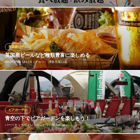
開業15周年記念『大人のビアホール THE×New China』！目玉は
九州ご当地振る舞い酒15種と、自分で作る体験型ドリンクの夏屋
台空間。夏野菜の彩り黒酢酢豚など旬の本格中華を、出来立て
熱々フルオーダー制食べ放題でお届けします。納涼会や暑気払い
など、夏の各種ご宴会にぜひ！ご家族連れに嬉しい子供料金もご
英国産ビール
ざいます。
英国産ビールなど種類豊富に楽しめる
IRISH PUB CELTS（ケルツ） 博多筑紫口店
Precious ONO HAKATA
創作中華ヌーベルシノワ
英国産「エール」ビールは、ちびちび味わって飲むのにオススメ
地下鉄空港線（1号線）博多駅 徒歩5分
福岡県福岡市博多区博多駅前2-14-15 ザ ロイヤルパークホテル 福岡
のビール！ コクがありフルーティでホップの香りが生きた豊かな
味わいのビールが多く、手軽に食べられるフィンガーフードとも
相性抜群です。他にも各国のビールを種類豊富にご用意しており
ますのでお気に入りの一杯を是非見つけてみはいかがでしょうか♪
ビアガーデン
青空の下でビアガーデンを楽しもう！
IRISH PUB CELTS（ケルツ） 博多筑紫口店
バーベキューヴィレッジぶどうの樹 fukuoka
スポーツ観戦バー
地下鉄空港線（1号線）博多駅 徒歩1分