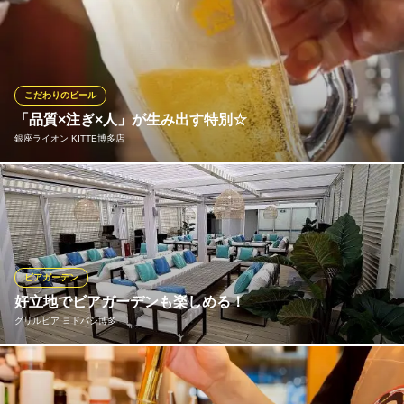
福岡県福岡市博多区博多駅中央街5-21 博多Nビル
ディナーのビアガーデンコースを3種類ご用意しております！90分
or120分飲み放題付きで、ビアガーデンの飲み放題は100種類！お
肉とお酒は相性抜群の組み合わせ♪家族や友人、会社の仲間等とお
楽しみください！
こだわりのビール
バーベキューヴィレッジぶどうの樹 fukuoka
「品質×注ぎ×人」が生み出す特別☆
ビアガーデン/BBQ
銀座ライオン KITTE博多店
ＪＲ鹿児島本線竹下駅 徒歩12分
福岡県福岡市博多区那珂6-23
【唯一無二の歴史を受け継ぐビヤホール「銀座ライオン」】 当店
では、ビヤホールのプロにより、日々の徹底した品質管理・温度
管理・洗浄・ガス圧調整により、常に最高品質の樽生ビールをご
提供しております。プロが『スイングカラン』で一気に注ぎ切る
生ビールの味は他所では飲めない美味しさ。ビヤホールの技と味
ビアガーデン
を☆
好立地でビアガーデンも楽しめる！
グリルピア ヨドバシ博多
銀座ライオン KITTE博多店
ビヤレストラン
博多駅隣接のヨドバシ博多の屋上に誕生した都市型バーベキュー
地下鉄空港線（1号線）博多駅西13番出口 徒歩2分
福岡県福岡市博多区博多駅中央街9-1 KITTE博多9F
場 ラグジュアリーを感じるソファー席に、専用のグリル機器でBB