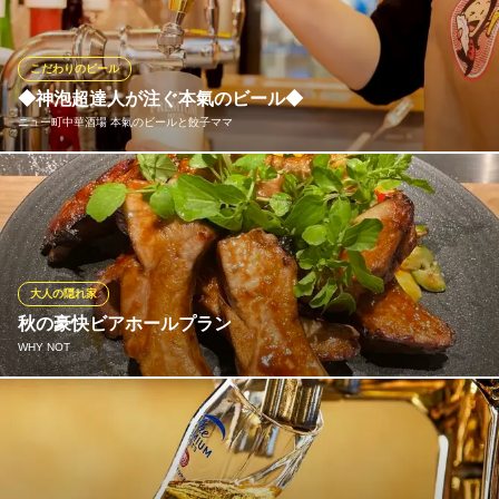
Qを体験！ アルコール飲み放題やソフトドリンクのみの飲み放題
もご用意してます！
こだわりのビール
グリルピア ヨドバシ博多
◆神泡超達人が注ぐ本氣のビール◆
BBQ＆ビアガーデン
ニュー町中華酒場 本氣のビールと餃子ママ
ＪＲ博多駅 徒歩2分
福岡県福岡市博多区博多駅中央街6-12 ヨドバシ博多11F屋上
美味しいお料理には最高の一杯を。当店はサントリー認定の 「神
泡超達人店」として、究極のビールをご提供しております。 サー
バーの毎日の洗浄やグラスの管理、注ぎ方まで徹底的にこだわり
抜き、 きめ細やかでクリーミーな泡立ちと、なめらかな喉越しを
実現しました。 お仕事帰りの乾杯を、極上の喜びに変えてくれま
大人の隠れ家
す。
秋の豪快ビアホールプラン
WHY NOT
ニュー町中華酒場 本氣のビールと餃子ママ
和×中華料理の町酒場
好評につきビアホール営業第2弾好評開催中です ビュッフェでは
ＪＲ博多駅 徒歩14分
福岡県福岡市博多区美野島1-9-7
味わえないクオリティのお料理を大皿のシェアスタイルで楽しめ
ます 職場のちょっとした懇親会や飲み会、女子会やデートにもオ
ススメの内容です