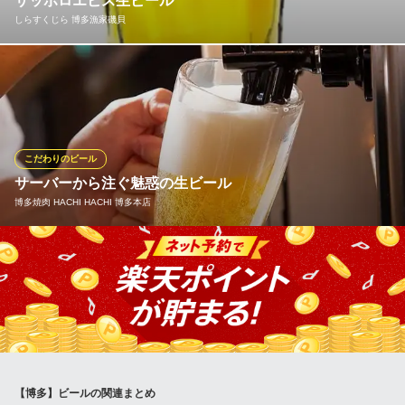
サッポロエビス生ビール
ＪＲ博多駅 徒歩1分
しらすくじら 博多漁家磯貝
福岡県福岡市博多区博多駅中央街9-1 KITTE博多10F
ジョッキ生ビールが1杯￥506（税込） 仕事疲れの皆様にお店か
らの ほんの気持ちですが・・・。 生ビールを飲んで今日の疲れを
癒してください！
しらすくじら 博多漁家磯貝
こだわりのビール
浜焼き・串揚げ角打ち
サーバーから注ぐ魅惑の生ビール
ＪＲ博多駅 徒歩1分
博多焼肉 HACHI HACHI 博多本店
福岡県福岡市博多区中央街8-1 JRJP博多ビル B1
宴会のスタートはやっぱりビール！「ザ・プレミアム・モルツ」
はフルーティな味わいとまろやかな深いコクが特徴。溢れ出す爽
やかな香りやクリーミーな泡もたまりません！思わずおかわりし
たくなる極上の一杯。お肉とも相性抜群です。他にも日本酒や焼
酎などの種類豊富なお酒をご用意。お好みの逸品と合わせてご満
喫あれ！
【博多】ビールの関連まとめ
博多焼肉 HACHI HACHI 博多本店