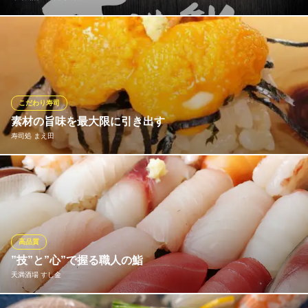
自慢の寿司ネタは、新鮮なこだわりの旬魚を使用。妥協を許さず
本当に良いもののみを買い付けしております。
寿司割烹 天満鮨 駅前店
寿司・和食
こだわり寿司
ＪＲ大阪環状線天満駅 徒歩2分
素材の旨味を最大限に引き出す
大阪府大阪市北区天神橋4-10-21 MDビル 2
寿司処 まえ田
江戸前鮨を握るのは、真剣に働く姿に多くのファンを魅了してい
る職人の店主。特に力を入れている「小肌」や、軍艦ではなく握
りで提供する「雲丹」など、どれも食べていただきたいものばか
りです。紀州の風土が育てる和歌山県の湯浅醤油をつけてご堪能
ください。
高品質
”技”と”心”で握る職人の鮨
寿司処 まえ田
天満酒場 すし金
職人が握る江戸前鮨
ＪＲ大阪環状線天満駅 徒歩1分