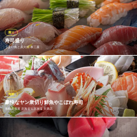
大阪府大阪市北区天神橋4-5-11
素材から調理まで、細部にまでこだわりを貫いた確かな味をご提
供しております。本マグロなら大トロは勿論、いくらや金目鯛な
ど。上質なネタもご用意。当店オリジナルの「雲丹といくらの贅
沢寿司」や「海鮮ユッケ雲丹いくらのせもなか」も自慢のメニュ
ー♪利き酒師が選んだ日本酒や、手間ひまかけた一品料理もおすす
握り
めです。
寿司盛り
うまい魚と炭火焼 泰三屋
天満酒場 すし金
鮨
新鮮な魚介類をつかった寿司もおすすめです。うにといくらをあ
ＪＲ大阪環状線天満駅 徒歩2分
大阪府大阪市北区天神橋5-7-28
ふれるまで豪快にのせた軍艦寿司は当店に来た際はぜひ食べてい
ただきたい逸品です◎
うまい魚と炭火焼 泰三屋
海鮮
魚介・炭火焼専門店
豪快なヤン衆切り鮮魚やこぼれ寿司
大阪メトロ谷町線天神橋筋六丁目駅 徒歩1分
海鮮居酒屋 北海道知床漁場 天満店
大阪府大阪市北区天神橋6-5-34
本場の味を再現した、豪快な「ヤン衆切り鮮魚」「中落ち本まぐ
ろ手巻き寿司」580円から楽しめる「海鮮あて巻き」や、「こぼれ