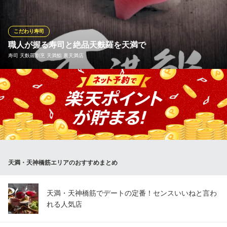
寿司」など贅沢なご褒美あて巻きをご用意。北海道の海と大地の
恵みを味わうご馳走酒場です！
こだわり寿司
海鮮居酒屋 北海道知床漁場 天満店
職人が握る寿司と絶品天麩羅を天満で
天神橋筋商店街で飲み会
寿司 天麩羅割烹 天満鮨 裏天満店
ＪＲ大阪環状線天満駅 徒歩6分
大阪府大阪市北区天神橋5-7-10 さかしん天神橋ビルB1
天満駅徒歩2分の好立地に佇む、寿司と天麩羅を気軽に楽しめる寿
司割烹です。木の温もりを感じるスタイリッシュな店内には、ラ
イブ感溢れるカウンター席や使い勝手の良いテーブル席を完備。
お仕事帰りのサク飲みから、贅沢な女子会、各種ご宴会まで、日
常のあらゆるシーンを上質なお料理とおもてなしで彩ります。
寿司 天麩羅割烹 天満鮨 裏天満店
天満・天神橋筋エリアのおすすめまとめ
天満の本格寿司・天婦羅
ＪＲ大阪環状線天満駅 徒歩2分
大阪府大阪市北区天神橋5-1-14
天満・天神橋筋でデートの定番！センスいいねと言わ
れる人気店