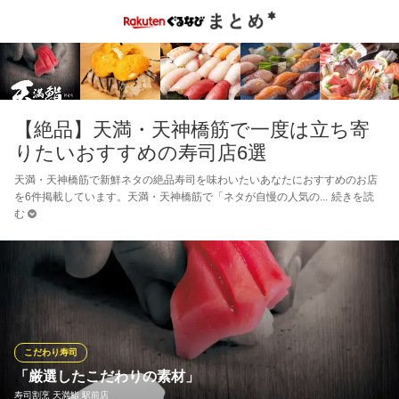
【絶品】天満・天神橋筋で一度は立ち寄
りたいおすすめの寿司店6選
天満・天神橋筋で新鮮ネタの絶品寿司を味わいたいあなたにおすすめのお店
を6件掲載しています。天満・天神橋筋で「ネタが自慢の人気の
続きを読
む
こだわり寿司
「厳選したこだわりの素材」
寿司割烹 天満鮨 駅前店