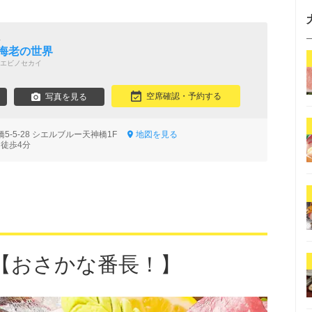
屋
 海老の世界
エビノセカイ
空席確認・予約する
写真を見る
5-5-28 シエルブルー天神橋1F
地図を見る
 徒歩4分
【おさかな番長！】