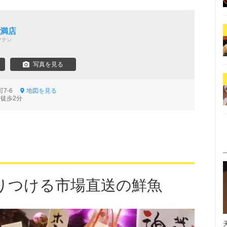
天満店
マテン
写真を見る
町7-6
地図を見る
 徒歩2分
りつける市場直送の鮮魚