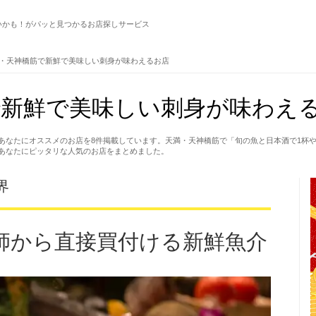
いかも！がパッと見つかるお店探しサービス
・天神橋筋で新鮮で美味しい刺身が味わえるお店
新鮮で美味しい刺身が味わえる
あなたにオススメのお店を8件掲載しています。天満・天神橋筋で「旬の魚と日本酒で1杯
あなたにピッタリな人気のお店をまとめました。
界
師から直接買付ける新鮮魚介