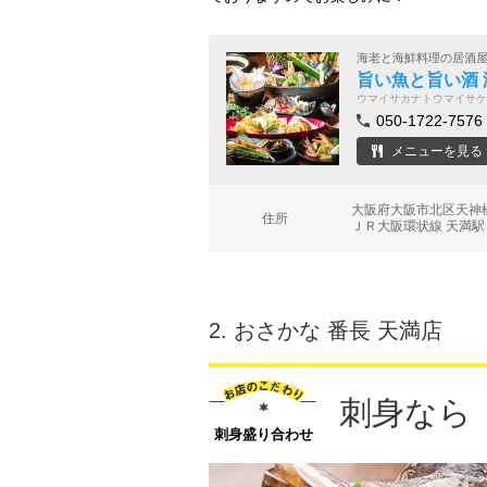
海老と海鮮料理の居酒
旨い魚と旨い酒
ウマイサカナトウマイサケ
050-1722-7576
メニューを見る
大阪府大阪市北区天神橋
住所
ＪＲ大阪環状線 天満駅
2.
おさかな 番長 天満店
刺身なら
刺身盛り合わせ