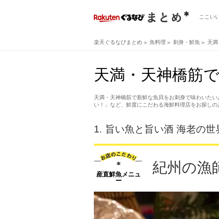
ここい
楽天ぐるなびまとめ
魚料理
刺身・鮮魚
天満
天満・天神橋筋で
天満・天神橋筋で新鮮な魚貝をお刺身で味わいたい
い！」など、鮮度にこだわる海鮮料理店をお探しの
1.
旨い魚と旨い酒 海老の世
紀州の漁
産直鮮魚メニュ
ー