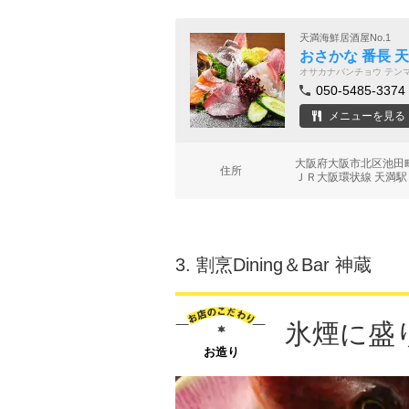
天満海鮮居酒屋No.1
おさかな 番長 
オサカナバンチョウ テン
050-5485-3374
メニューを見る
大阪府大阪市北区池田
住所
ＪＲ大阪環状線 天満駅
3.
割烹Dining＆Bar 神蔵
氷煙に盛
お造り