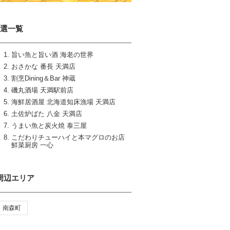
8選一覧
旨い魚と旨い酒 海老の世界
おさかな 番長 天満店
割烹Dining＆Bar 神蔵
磯丸酒場 天満駅前店
海鮮居酒屋 北海道知床漁場 天満店
土佐炉ばた 八金 天満店
うまい魚と炭火焼 泰三屋
こだわりチューハイと本マグロのお店
鮮菜厨房 一心
周辺エリア
南森町