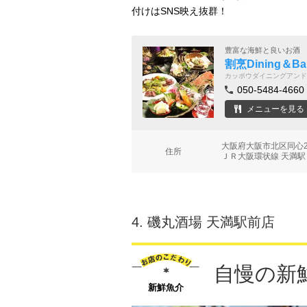
付けはSNS映え抜群！
豊富な海鮮と良いお酒
割烹Dining＆Ba
カッポウダイニングアンド
050-5484-4660
メニューを見る
大阪府大阪市北区同心2-1
住所
ＪＲ大阪環状線 天満駅 
4.
磯丸酒場 天満駅前店
自慢の新
新鮮魚介