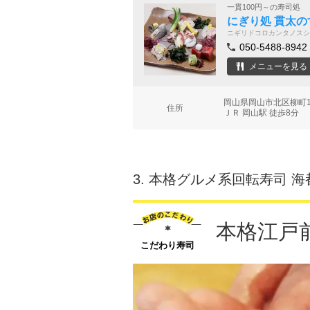
一貫100円～の寿司処
にぎり処 貫太の
ニギリドコロカンタノスシ
050-5488-8942
メニューを見る
岡山県岡山市北区柳町1
住所
ＪＲ 岡山駅 徒歩8分
3.
本格グルメ系回転寿司 海
本格江戸
こだわり寿司