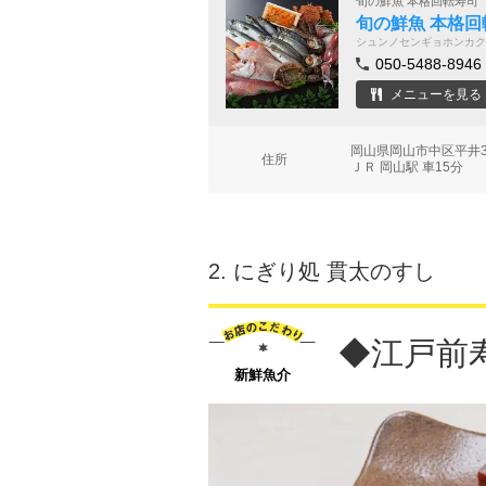
旬の鮮魚 本格回転寿司
旬の鮮魚 本格回
シュンノセンギョホンカク
050-5488-8946
メニューを見る
岡山県岡山市中区平井3-
住所
ＪＲ 岡山駅 車15分
2.
にぎり処 貫太のすし
◆江戸前
新鮮魚介