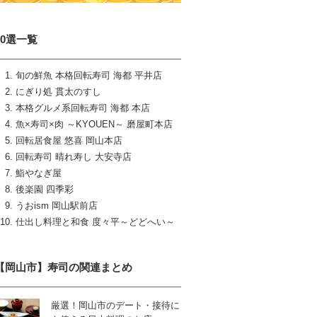
10選一覧
旬の鮮魚 本格回転寿司 海都 平井店
にぎり処 貫太のすし
本格グルメ系回転寿司 海都 本店
魚×寿司×肉 ～KYOUEN～ 磨屋町本店
回転居食屋 悠喜 岡山本店
回転寿司 晴れ寿し 大安寺店
鮨やなぎ屋
後楽園 四季彩
うおism 岡山駅前店
仕出し料理と和食 度々平～どどへい～
【岡山市】寿司の関連まとめ
厳選！岡山市のデート・接待に