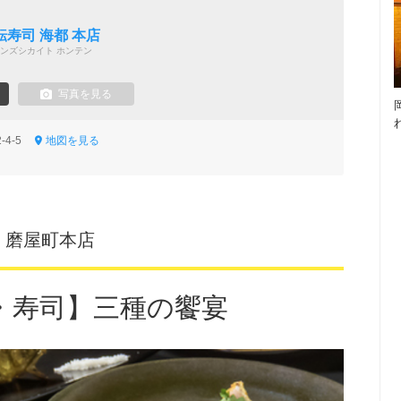
寿司 海都 本店
ンズシカイト ホンテン
写真を見る
-4-5
地図を見る
～ 磨屋町本店
・寿司】三種の饗宴