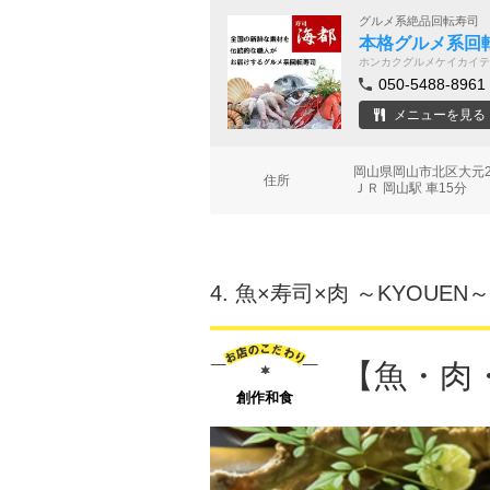
グルメ系絶品回転寿司
本格グルメ系回転
ホンカクグルメケイカイテ
050-5488-8961
メニューを見る
岡山県岡山市北区大元2
住所
ＪＲ 岡山駅 車15分
4.
魚×寿司×肉 ～KYOUEN
【魚・肉
創作和食