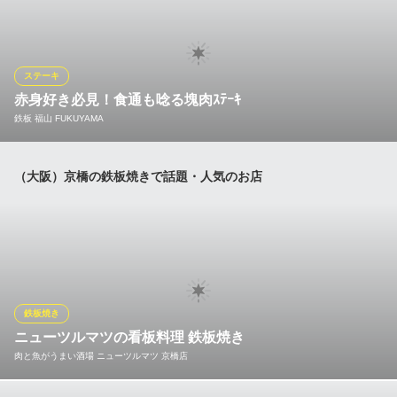
コースは2,500円～、本場で修業を積んだシェフ手作りのイタリア
ンをお届けいたします。黒毛和牛ステーキや三元豚ローストなど
のお肉がメインなので、男性も満腹必至。名物パイッツァ、季節
ごとに替わるパスタ、旬魚介の逸品など“今だけ”の美味も揃いま
ステーキ
す。
赤身好き必見！食通も唸る塊肉ｽﾃｰｷ
鉄板 福山 FUKUYAMA
イタリアンダイニング NATURA ジョーテラス
パイッツァとイタリアン
登場以来、大人気の『塊肉ステーキ』。見た目もインパクトある
ＪＲ大阪環状線大阪城公園駅 徒歩1分
（大阪）京橋の鉄板焼きで話題・人気のお店
大阪府大阪市中央区大阪城3-1 B TERRACE1F
塊肉をそのまま調理することで、肉の旨みが逃げずに、肉汁たっ
ぷりジューシーに仕上がります。その日入荷の塊肉から、人数に
合わせて大きさをお選びいただき、じっくり焼き上げます。赤身
の上品な旨みを、岩塩やレモン、柚子胡椒などの薬味とご一緒に
どうぞ。
鉄板 福山 FUKUYAMA
鉄板焼き
赤身塊肉ステーキは必食
ニューツルマツの看板料理 鉄板焼き
ＪＲ京橋駅北口 徒歩5分
肉と魚がうまい酒場 ニューツルマツ 京橋店
大阪府大阪市都島区片町2-10-15 林ビル1F