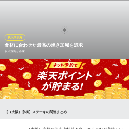
炭火で焼く。七輪で焼く。自分で焼く。まさに焼肉スタイルの炭
火七輪焼きの焼鳥専門店です。希少部位などもご用意しておりま
す。
七輪焼鳥 一鳥 京橋店
炭火焼き鳥
七輪焼鳥 国産鶏専門店
食材に合わせた最高の焼き加減を追求
ＪＲ京橋駅 徒歩3分
炭火焼鳥かみ家
大阪府大阪市都島区東野田町3-11-5
当店は舌触りなめらかな「伊勢赤どり」、弾力のある「阿波尾
鶏」を使用。焼鳥とかご焼きでそれぞれ備長炭を使い分け、食材
に合わせた最高の焼き加減で提供いたします。香ばしい炭の香り
と鶏の瑞々しさを存分にご堪能下さい。
炭火焼鳥かみ家
京橋 焼鳥
【（大阪）京橋】ステーキの関連まとめ
ＪＲ京橋駅 徒歩2分
大阪府大阪市城東区新喜多1-3-2 岩松ビル2F