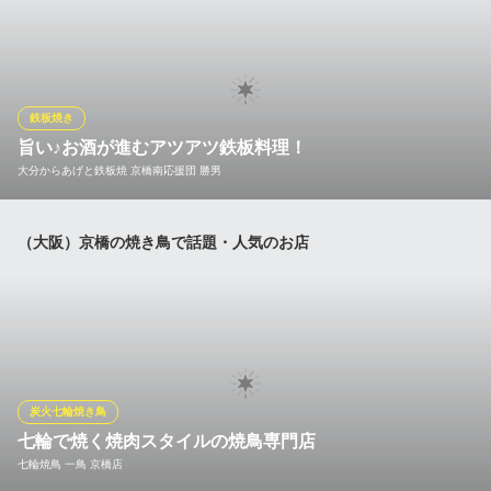
【肉屋が目利きしたお肉や新鮮なホルモンを鉄板焼きでご提
供！】家では食べられない酒場の本気の鉄板焼きをリーズナブル
にご用意しております♪ハイボールやサワーとの相性がとにかく抜
群です！アラカルト飲み放題とご一緒にお楽しみいただくのもオ
ススメです。
鉄板焼き
旨い♪お酒が進むアツアツ鉄板料理！
肉と魚がうまい酒場 ニューツルマツ 京橋店
大分からあげと鉄板焼 京橋南応援団 勝男
肉と魚がうまい居酒屋
ＪＲ京橋駅 徒歩2分
大阪府大阪市都島区東野田町1-5-1
お酒がどんどん進む一品料理も種類豊富！中でも、アツアツのま
（大阪）京橋の焼き鳥で話題・人気のお店
ま鉄板で提供される鉄板焼きメニューは大人気です。やわらかい
牛すじをポン酢でさっぱり仕上げた「牛スジポン酢」や、特製ダ
レが決め手の「ホルモン焼」などおすすめが満載。野菜・魚介を
使った鉄板料理も揃っており、飽きずに色々楽しめます♪
大分からあげと鉄板焼 京橋南応援団 勝男
大分唐揚と鉄板焼居酒屋
炭火七輪焼き鳥
ＪＲ京橋駅 徒歩1分
七輪で焼く焼肉スタイルの焼鳥専門店
大阪府大阪市都島区片町2-4-14
七輪焼鳥 一鳥 京橋店