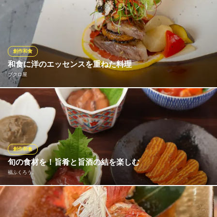
【驚愕の贅沢】器から溢れ出す海の幸。豊洲直送の鮮魚をこれで
地下鉄丸ノ内線池袋駅19番出口 徒歩1分
東京都豊島区池袋1-1-25 池袋東武レストラン街スパイス13F
もかと盛り付けた、当店自慢の「こぼれちらし寿司」です。いく
ら、まぐろ、旬の白身が宝石のように輝き、見た目のインパクト
はSNS映え必至。宴の締めを華やかに彩る職人渾身の一皿は、目
も舌でも愉しめる至福の逸品。豪華な海の恵みを心ゆくまでご堪
創作和食
能下さい
和食に洋のエッセンスを重ねた料理
ブクロ屋
【全席扉付き完全個室】 地鶏と鮮魚 和金 池袋店
完全個室完備 居酒屋
和食の基本を大切にしながら、炉端焼きの炭火感に洋の技法や香
ＪＲ池袋駅 徒歩1分
東京都豊島区南池袋1-23-11 池袋ブロンズビル5F
りをさりげなく重ねた創作和食をご用意しております。豊洲市場
より届く旬魚、季節野菜、黒毛和牛など、素材の魅力を活かし、
炭火の香ばしさとひと手間加えた味わいで仕上げる逸品の数々。
創作和食
ブクロ屋
旬の食材を！旨肴と旨酒の結を楽しむ
池袋の大人の集う居酒屋
福ふくろう。
ＪＲ池袋駅 徒歩1分
東京都豊島区西池袋1-23-6 桝本ビル1F
日本酒30種類以上を常にご用意しております。お気に入りの1杯と
ともに地魚や酒肴お楽しみください。酒と肴の相性抜群！自分の