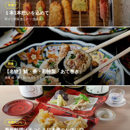
池袋個室ダイニング
串揚げ
ＪＲ池袋駅東口 徒歩1分
１本1本想いを込めて
東京都豊島区東池袋1-41-4 池袋とうきゅうビル6F
串カツ酒場 推しカツ 池袋店
池袋徒歩１分の好立地にコスパ最強の串揚げと串カツのお店がNE
W OPEN!!一本120円〜豊富な串揚げや美味しいおつまみをご用意
◎学生さんや、合コン、デート、ご宴会などリーズナブルに美味
しいお店をお探しでしたら是非当店へ!!
和食
串カツ酒場 推しカツ 池袋店
【名物】鯖・番・彩特製「あて巻き」
串カツ・串揚げ酒場
酒庵 鯖・番・彩 ‐サバンザイ‐
地下鉄丸ノ内線池袋駅 徒歩1分
東京都豊島区南池袋1-22-9 1229 2F
「お寿司はお腹にたまるから、お酒と一緒に少しずつ楽しみた
い」 そんなお客様の声にお応えする、極上の酒の肴です。 宮城県
石巻から届く新鮮な鯖をはじめ、酒乗り抜群の具材をふんだんに
使用。 シャリの量を抑え、具材の風味を際立たせることで、当店
の厳選日本酒と完璧なペアリングを生み出します。
特撰天ぷら