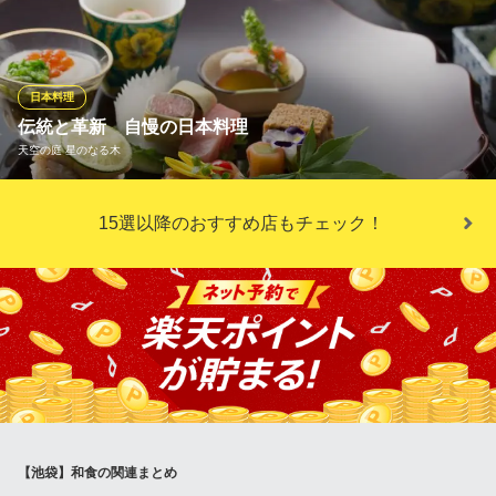
東京都豊島区南池袋1-17-13 ゴールデンプラザ池袋9F
米の持つ甘みと旨みを最大限に引き出します。 一粒一粒が艶やか
に輝き、ふっくらと立ち上がった炊き立てのごはんは、それだけ
でご馳走。まずは、そのものの味をお愉しみください。
日本料理
和食堂 素
伝統と革新 自慢の日本料理
池袋 和食
天空の庭 星のなる木
ＪＲ池袋駅 徒歩4分
東京都豊島区南池袋3-15-11 1F
見た目も、味も、使っている食材も、日本料理の技法を守りなが
15選以降のおすすめ店もチェック！
ら新しい洋の食材も用いて新たな懐石に日々挑戦しています。 和
食の素晴らしさと親しみやすさと驚きと繊細さを「天空の庭 星の
なる木」で五感で感じてください。
天空の庭 星のなる木
夜景・和食・個室
ＪＲ池袋駅 徒歩8分
東京都豊島区東池袋3‐1 サンシャイン60 59階
【池袋】和食の関連まとめ