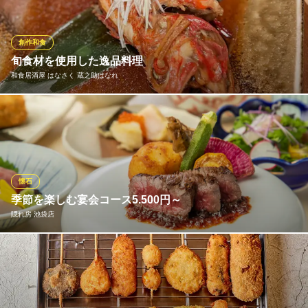
好きな組み合わせを探してみるのもおもしろいかもしれません。
福ふくろう。
創作和食
池袋西口・日本酒・和食
旬食材を使用した逸品料理
ＪＲ池袋駅 徒歩3分
和食居酒屋 はなさく 蔵之助はなれ
東京都豊島区西池袋1-41-1 天幸ビルB1
旬の鮮魚や野菜を使用した「刺身」「天ぷら」「釜めし」「肴」
など、しゃぶしゃぶ無しでもご満足いただける逸品料理を取り揃
えた和食居酒屋です。
和食居酒屋 はなさく 蔵之助はなれ
懐石
秘伝の出汁しゃぶしゃぶ
季節を楽しむ宴会コース5.500円～
ＪＲ池袋駅 徒歩3分
隠れ房 池袋店
東京都豊島区西池袋3-33-17 東武西池袋サンライトマンション1F
隠れ房自慢の宴会メニューをご用意しております。お祝い事、記
念日等、御利用のシーンに合せてお使い下さい。
隠れ房 池袋店