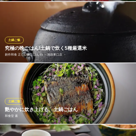
東京都豊島区西池袋1-37-12 ロサ会館4F
旬の食材をご用意しております。 お料理はコースでのご提供にな
ります。季節の食材をご堪能下さい。
旬の串揚 和季（やわらぎ）
旬の串揚げと日本酒
土鍋ご飯
ＪＲ池袋駅 徒歩1分
究極の晩ごはん!土鍋で炊く5種厳選米
東京都豊島区西池袋3-27-1 西池袋ベルビル2F
創作和食 正しい晩ごはん 白 －池袋東口店 －
全国から厳選したお米を土釜で丁寧に炊き上げる土鍋ご飯。「当
たり前のことを、丁寧に心を込めて。」という思いで、お好みに
合わせて選べる個性豊かな五種類のお米をご用意。その豊かな香
りと、ふっくらとした食感は格別です。旬の和食と合わせ、贅沢
な食べ比べもおすすめ。ぜひ、心温まる絶品土鍋ご飯をご堪能く
土鍋ご飯
ださい。
艶やかに炊き上げる、土鍋ごはん
和食堂 素
創作和食 正しい晩ごはん 白 －池袋東口店 －
季節の土鍋ご飯居酒屋
食事の主役は、新潟県産ブランド米「新之助」。 土鍋を使い、お
ＪＲ池袋駅 徒歩1分