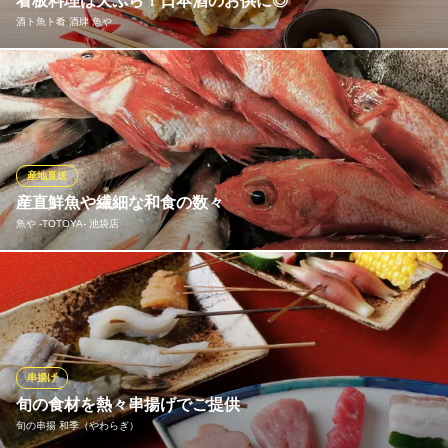
看板料理は天ぷら！日本酒のお供に◎
酒庵 鯖・番・彩 ‐サバンザイ‐
酒ト魚ト肴 酒肆 魚や
古民家居酒屋
ＪＲ池袋駅 徒歩4分
東京都豊島区東池袋1-13-1 1F
当店では食べやすい一口サイズの「つまみスタイル」でご提供。
江戸の街で人気だったと言われる、美しい黄金色の「金ぷら（卵
黄のみを使用）」と白金色の「銀ぷら（卵白のみ）」は、お酒が
進む味わい！さらに、食材の水分を逃しにくく、ヘルシーかつサ
クっと揚げる製法を採用。胃もたれしにくく、食べやすいのが特
産地直送
徴です。
産直鮮魚や繊細な和食の数々
魚や ‐TOTOYA‐ 池袋店
酒ト魚ト肴 酒肆 魚や
モダン江戸酒場
有名和食店で修行を積んだ若手板長の織りなす美しい和食の
ＪＲ池袋駅 徒歩1分
東京都豊島区西池袋3-26-5 ニューマツモトビルB1
数々。産直仕入れの鮮魚。和食らしく「旬」から日本の季節を感
じていただけます。厳選した地酒と合わせてお刺身、焼き魚、酒
の肴をお楽しみください。
串揚げ
魚や ‐TOTOYA‐ 池袋店
旬の食材を熱々串揚げでご提供
海鮮の美味しい居酒屋
旬の串揚 和季（やわらぎ）
ＪＲ池袋駅西口 徒歩3分