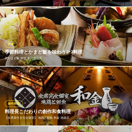
日本に古くから伝わる発酵食を、今の時代にふさわしい新しい形
で提供。素材の良さを楽しみながら、日本の発酵の知恵も味わえ
る特別なひとときをお楽しみいただけます。
和醸Tokyo
和食
日本酒×和食居酒屋
季節料理とかまど飯を味わうｺｰｽ料理
ＪＲ池袋駅 徒歩5分
大かまど飯 寅福 東武池袋店
東京都豊島区南池袋2-11-5 三栖ビル1F
旬の素材を使った小鉢や鮮魚の刺身盛合わせなど寅福の美味しい
逸品をぎゅっと集めたコースをご用意しております。接待やお食
事会、女子会などにぜひご利用ください。〆にはもちろん自慢の
「大かまど飯」をお召し上がりいただけますので寅福の味を存分
にご堪能いただける内容です。飲み放題付コースもご用意してお
創作和食
ります。
料理長こだわりの創作和食料理
【全席扉付き完全個室】 地鶏と鮮魚 和金 池袋店
大かまど飯 寅福 東武池袋店
和食と日本酒ダイニング