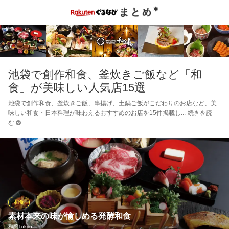
池袋で創作和食、釜炊きご飯など「和
食」が美味しい人気店15選
池袋で創作和食、釜炊きご飯、串揚げ、土鍋ご飯がこだわりのお店など、美
味しい和食・日本料理が味わえるおすすめのお店を15件掲載し
続きを読
む
和食
素材本来の味が愉しめる発酵和食
和醸Tokyo