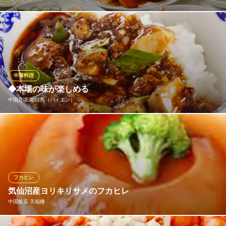
2,100円のお手軽コースから、フカヒレやあわびが味わえる贅沢コ
ースまで、様々な内容のコースをご用意！予算や食べたいお料理
に合わせてお選びいただけます♪ご宴会には、飲み放題付コースも
ございます！！
中華料理
中国料理 香港楼
◆本場の味が楽しめる
完全個室 本格中華料理
中国意境菜 白燕（バイエン）
地下鉄銀座線田原町駅2番出口 徒歩2分
東京都台東区雷門1-6-7
香港・北京などで修業を積んだシェフが腕を振るって作る彩り豊
かな中華料理の数々はまさに絶品。ディナーにはご宴会におすす
めのコースもご用意しております。シェフこだわりの料理をお召
し上がりください。
フカヒレ
中国意境菜 白燕（バイエン）
気仙沼産ヨリキリサメのフカヒレ
稲荷町駅近く・本格中華
中国飯店 天福楼
地下鉄銀座線稲荷町駅 徒歩1分
東京都台東区元浅草2-7-10 オルタンシア4 2F