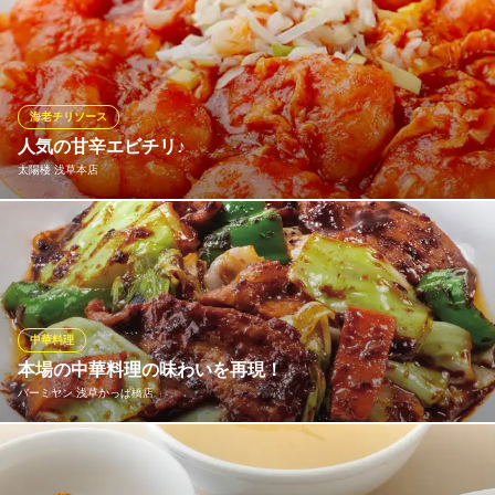
絶品フカヒレ♪コラーゲンたっぷり『ふかひれの姿煮』をぜひご賞
味ください。国産の食材を使用した中国割烹料理をご用意ござい
ます。料理長は本場中国・現地で修行を積んだ有名料理人。食材
は料理長が厳選したもののみを使用しております。
海老チリソース
中国飯店 天福楼
人気の甘辛エビチリ♪
食べ飲み放題＆中華料理
太陽楼 浅草本店
地下鉄銀座線稲荷町駅 徒歩3分
東京都台東区元浅草4-8-8
厳選したエビを特製甘辛タレで絡ませた人気メニューです♪ 味わ
い深い絶妙の味を是非ご堪能ください！またご飯とのセットでの
注文もおすすめです！
太陽楼 浅草本店
中華料理
国際中華料理名店のお店
本場の中華料理の味わいを再現！
地下鉄銀座線田原町駅 徒歩4分
バーミヤン 浅草かっぱ橋店
東京都台東区雷門1-15-9 太陽楼
丁寧に調理した本場の中華料理をお楽しみください。バーミヤン
の料理は火加減や調味料の使い方にもこだわり、最高の状態でご