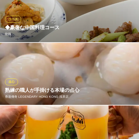
提供いたします。ラーメンや餃子、炒飯など定番の中華料理はも
ちろん、季節限定のメニューやヘルシーなメニューも豊富です。
家族連れやグループでも、お好みのメニューをぜひ見つけてくだ
コース
さい！
◆豪奢な中国料理コース
龍圓
バーミヤン 浅草かっぱ橋店
リーズナブルに本格中華
どんな食材でも必ず産地に出向き、シェフ自身が目と舌で確認し
つくばエクスプレス浅草駅 徒歩6分
東京都台東区西浅草3-25 台東区生涯学習センター2F
仕入れた素材を使ったコースをでご用意しております。お昼から
本格中国料理を楽しめます。
龍圓
点心
五感で楽しむ中国料理
熟練の職人が手掛ける本場の点心
つくばエクスプレス浅草駅A2番出口 徒歩1分
香港傳奇 LEGENDARY HONG KONG 浅草店
東京都台東区西浅草3-1-9
当店の点心は、すべて熟練の職人が一つずつ丁寧に包み上げる
「手作り」へのこだわり。看板メニューの海老蒸し餃子は、透き
通るほど薄くもっちりとした皮の中に、大ぶりの海老がぎっし
り。蒸したての熱々を頬張れば、素材の旨味が口いっぱいに広が