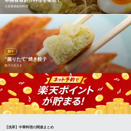
本格香港創作料理を堪能！
楽宴 浅草店
火炎香港創作料理
中華料理
地下鉄銀座線田原町駅 徒歩3分
東京都台東区駒形1-6-2
国際都市香港の料理をベースとした創作料理が堪能できます。出
汁を効かして脂を押さえたヘルシー料理です。本格的な香港料理
をベースにした創作料理がたのしめるカジュアルなお店です。宴
会・女子会・ママ会はもちろんのこと浅草寺への参詣や浅草観光
の合間や帰り道に是非お立ち寄りください。
餃子
“握りたて”焼き餃子
火炎香港創作料理
餃子の王さま
SNSで話題のたまご麺
都営浅草線浅草駅 徒歩2分
東京都台東区駒形1-9-9 川尻マンション1F
その場で握って、生のまま焼くの特徴です。そして、餃子の作り
方は創業時から変えておらず、皮も創業時からお願いしている製
麺所に作ってもらっているという。油で揚げるようにして焼き目
をつけ、1～2分ほどで完成します。
餃子の王さま
1954年創業の老舗
【浅草】中華料理の関連まとめ
地下鉄銀座線浅草駅6番出口 徒歩3分