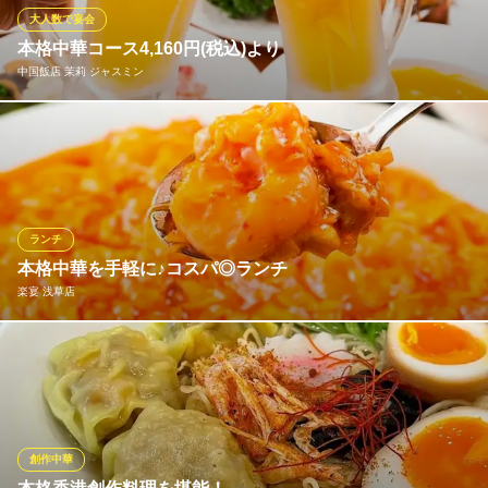
ります。本場香港の飲茶文化を、浅草で贅沢に心ゆくまでお楽し
大人数で宴会
みください。
本格中華コース4,160円(税込)より
中国飯店 茉莉 ジャスミン
香港傳奇 LEGENDARY HONG KONG 浅草店
安価に本格的な香港料理
本場の味×日本人好みのテイストを織り交ぜた中華コースを4,160
つくばエクスプレス浅草駅 徒歩2分
東京都台東区西浅草2-14-17 吾妻ビル1〜2F
円(税込)～ご用意しております。熟練シェフがつくる逸品料理をリ
ーズナブルな価格にてお愉しみいただけます♪各コース2時間飲み
放題付なので、まとまった人数・団体宴会に最適◎ご予算に応じ
て料理の変更やカスタマイズも承りますのでご相談ください。
ランチ
本格中華を手軽に♪コスパ◎ランチ
中国飯店 茉莉 ジャスミン
楽宴 浅草店
100種～食べ飲み放題
地下鉄銀座線田原町駅 徒歩5分
東京都台東区寿3-9-6 常盤ビル1F
本場中国人シェフが腕をふるう絶品ランチ♪エビと玉子のチリソー
スをはじめ、黒酢豚、麻婆豆腐、チンジャオロース、油淋鶏(ユー
リンチー)など人気のメニューがズラリ！ライス(お替り自由)、ス
ープ、漬け物、杏仁豆腐がついて648円(税抜)～と、サラリーマ
ン・OLさんのお財布にも優しいリーズナブル価格にてご提供。
創作中華