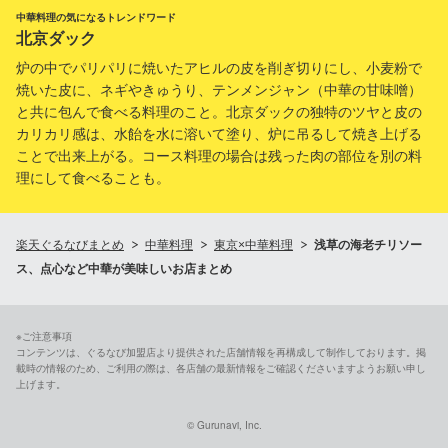
中華料理の気になるトレンドワード
北京ダック
炉の中でパリパリに焼いたアヒルの皮を削ぎ切りにし、小麦粉で
焼いた皮に、ネギやきゅうり、テンメンジャン（中華の甘味噌）
と共に包んで食べる料理のこと。北京ダックの独特のツヤと皮の
カリカリ感は、水飴を水に溶いて塗り、炉に吊るして焼き上げる
ことで出来上がる。コース料理の場合は残った肉の部位を別の料
理にして食べることも。
楽天ぐるなびまとめ
中華料理
東京×中華料理
浅草の海老チリソー
ス、点心など中華が美味しいお店まとめ
※ご注意事項
コンテンツは、ぐるなび加盟店より提供された店舗情報を再構成して制作しております。掲
載時の情報のため、ご利用の際は、各店舗の最新情報をご確認くださいますようお願い申し
上げます。
© Gurunavi, Inc.