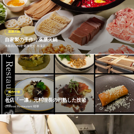
東京都江東区南砂2-1-12 東陽町スクウェアビル
3種の山椒をオリジナルブレンドした山椒や自家製調味料を使った
特製マーボー豆腐。しっかりと辛味がありながらもその辛さはス
ッと抜けて爽快感に変わります。そして後から訪れる山椒の芳醇
な香りと特製ソースの豊かな旨味が堪らない『本場四川陳マーボ
ー豆腐』は当店自慢の逸品です。
薬膳火鍋
自家製の手作り薬膳火鍋
香港料理 萬福楼
本格四川料理 麻辣先生 木場店
本場中国の香港料理
地下鉄東西線東陽町駅4番出口 徒歩1分
東京都江東区東陽4-6-3 東陽ビル2・3F
料理長と研究と研鑽を重ね、完成させた麻辣先生木場店の薬膳火
鍋！手間と時間をかけて自家製の味の麻辣スープとキノコの出汁
スープを作ってみました。 ①国産の上質な油を使っている②完全
無添加③完全手作りで麻辣先生のオリジナルの味
創作中華
本格四川料理 麻辣先生 木場店
名店「一凛」元料理長の円熟した技術
本格四川料理・火鍋
Chinese Restaurant 晴華
地下鉄東西線木場駅 徒歩6分
東京都江東区東陽3-17-3
銀座の「一凛」や「TexturA」で料理長を務めた大胡晴雄シェフ
が、自身の名を冠した店をオープン。名店で培った技術と独創性