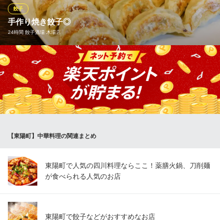
す！特製ラー油と自家製の甘辛餃子タレを混ぜるのが店長のおす
餃子
すめ♪
手作り焼き餃子◎
24時間 餃子酒場 木場店
中華餃子楼 東陽店
手作り餃子と本格中華
当店の看板メニュー『餃子』！！一つ一つ手作りで仕上げた、も
地下鉄東西線木場駅 徒歩4分
東京都江東区東陽3-5-8 近藤ビル1F
っちりジューシーな餃子をリーズナブルにお楽しみ頂けます。生
ビールやサワーと一緒に『餃子』♪格別です☆
24時間 餃子酒場 木場店
餃子の美味しい居酒屋
地下鉄東西線木場駅 徒歩3分
【東陽町】中華料理の関連まとめ
東京都江東区東陽3-6-2 宇田川ビル1F
東陽町で人気の四川料理ならここ！薬膳火鍋、刀削麺
が食べられる人気のお店
東陽町で餃子などがおすすめなお店