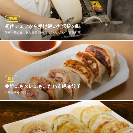
を融合させ、素材の持ち味を最大限に引き出すモダンな中華料理
を提案します。伝統を重んじつつも、枠にとらわれない新しい味
覚の驚きを、一皿一皿に込めてお届けいたします。
刀削麺
初代シェフから受け継いだ伝統の味
Chinese Restaurant 晴華
個室中華＆食べ飲み放題 菜香菜（さいかさい） 東陽町店
ミシュランガイド掲載店
地下鉄東西線木場駅 徒歩3分
東京都江東区東陽3-5-4 SYLA東陽町2F
注文を受けてから刀で削る名物の刀削麺。本場・山西省出身の初
代シェフがレシピを残してくれた伝統の味です。生地に用いるの
は強力粉と薄力粉と水だけ。練り上げる強度やタイミングにも綿
密な妙技を駆使し、1日寝かせて仕上げます。モッチリとした弾力
や麦の風味がたまらない麺と、痺れる辛さのスープが絶品です。
餃子
◆餡にもタレにもこだわる絶品餃子
個室中華＆食べ飲み放題 菜香菜（さいかさい） 東陽町店
中華餃子楼 東陽店
四川省・山西省中華料理
地下鉄東西線東陽町駅4番出口 徒歩2分
東京都江東区東陽4-6-16 東陽ビル3・4F
国産で新鮮な素材にこだわった特製の餡は、毎日手作りでご提供
しています。餡には中華スープと味噌を練りこんでおり、噛んだ
瞬間ジュワっと旨味があふれ出てくるジューシーな逸品。餃子の
タレも豊富にご用意しておりますので、お好みでカスタムできま