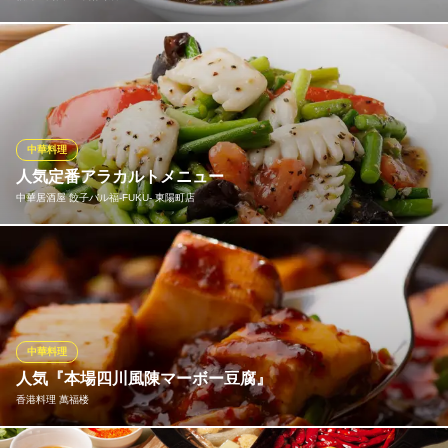
伯爵の肉団子おすすめの逸品！！シビ辛が癖になる担々麵はラン
チでもディナーでもお召し上がりいただけます。
伯爵の肉団子 東陽町店
中華料理
中華料理
地下鉄東西線東陽町駅 徒歩3分
人気定番アラカルトメニュー
東京都江東区東陽4-10-8 杉船ビル1F
中華居酒屋 餃子バル福‐FUKU‐ 東陽町店
中国人シェフによる本格中華アラカルト！当店の名物餃子から、
定番の麻婆豆腐やふかひれスープなど十分にお楽しみいただけま
す！厳選した食材を使用して一つひとつの料理を丁寧に作り上げ
る絶品料理♪海鮮・肉類・ご飯ものまで本格的な中華料理を味わえ
ます◎各種ご宴会にも最適な飲み放題付きコースも好評です！
中華料理
人気『本場四川風陳マーボー豆腐』
中華居酒屋 餃子バル福‐FUKU‐ 東陽町店
香港料理 萬福楼
ご宴会 貸切中華居酒屋
地下鉄東西線東陽町駅 徒歩3分