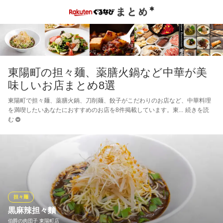
東陽町の担々麺、薬膳火鍋など中華が美
味しいお店まとめ8選
東陽町で担々麺、薬膳火鍋、刀削麺、餃子がこだわりのお店など、中華料理
を満喫したいあなたにおすすめのお店を8件掲載しています。東
続きを読
む
担々麺
黒麻辣担々麵
伯爵の肉団子 東陽町店