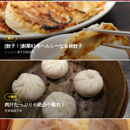
中国料理
90分飲み放題付で5000円♪ お手軽に火鍋をお楽しみ頂けるコー
大阪メトロ御堂筋線なんば駅 徒歩2分
大阪府大阪市中央区難波5-1-18 ?島屋大阪店9F
スをご用意しました！スープはトマトスープ、豚骨スープ、きの
こスープ、黄金スープの4種類から２つお選び下さい。
囍聚キシュウ 難波 火鍋 中華料理
餃子
本格火鍋と自家製中華
[餃子！]創業61年ヘルシーな名物餃子
大阪メトロ千日前線なんば駅 徒歩5分
ミンミン 南千日前本店
大阪府大阪市中央区島之内2-17-25 メゾニティ・クイーン道頓堀B1
食材全てにこだわったミンミン餃子。強力粉100％にこだわり、皮
がとろけるようになめらかで、焼き目はパリッと香ばしくいくら
でも食べれます！じっくり寝かせて皮の旨味も引き出していま
す。具は白菜をたっぷり使用するのが特徴で豚肉、羊、ニンニク
などの18種類の具材とあいまって、絶妙な味のバランスが保たれ
小籠包
ています。
肉汁たっぷり☆絶品小籠包！
李家風餃子房
ミンミン 南千日前本店
中華料理 餃子 なんば
一口食べると肉汁がじゅわり♪口の中に広がる旨味に心躍る！『李
大阪メトロ御堂筋線なんば駅 徒歩3分