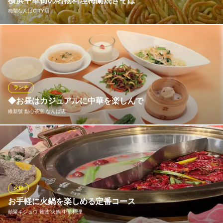
横浜中華街の名物料理梅蘭焼きそば
梅蘭なんばCITY店
BOILING POINT 道頓堀店
LA発台湾一人鍋専門店
TV・雑誌等でも数多く取り上げられる、横浜中華街の名物料理と
大阪メトロ千日前線日本橋駅 徒歩4分
大阪府大阪市中央区宗右衛門町3-8 宗右衛門町ギャラクシービル 1号館B1
なった「梅蘭焼きそば」。カリッと焼いた焼きそばの間に豚肉・
モヤシ・玉ねぎなどのトロリとした、アツアツの醤油味のあんが
たっぷり。開発してから30年以上、中華街で愛され続ける味を是
非ご賞味下さい！
ランチ
◆お昼はカジュアルに中華を楽しんで
梅蘭なんばCITY店
維新號 點心茶室 なんば店
中華
大阪メトロ千日前線なんば駅 徒歩1分
大阪府大阪市中央区難波5-1-60 なんばCITY本館1F
ランチタイムにはカジュアルにお楽しみいただけるセットメニュ
ーを数種類ご用意いたしました。「エビチリ」や「酢豚」、点心
に麺類といったお料理を含む多彩なメニューを気軽にご堪能いた
だけます。お昼のご宴席やお祝い事には「ランチコース」も。当
店の歴史を感じられるお料理を肩肘張らずにお召し上がりくださ
火鍋
い。
お手軽に火鍋を楽しめる定番コース
囍聚キシュウ 難波 火鍋 中華料理
維新號 點心茶室 なんば店