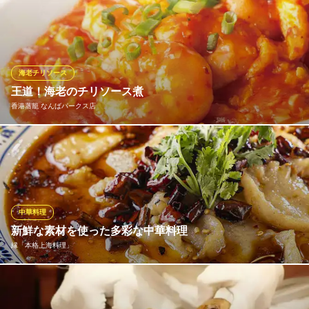
広東と四川を中心とした本格中華料理が味わえるレストランバー♪
『けむり屋特製スブタ』698円（税抜）は、大ぶりの具材と特製の
ソースが絡み合い、ご飯もお酒も進む当店一押しの料理です☆
けむり屋＆フラワー 本店
海老チリソース
本格中華料理
王道！海老のチリソース煮
大阪メトロ御堂筋線なんば駅 徒歩5分
香港蒸籠 なんばパークス店
大阪府大阪市中央区難波千日前6-12
中華といえばこれでしょう！時間限定になりますがぷりぷりの食
感をご堪能あれ！
香港蒸籠 なんばパークス店
飲茶・中華食べ放題
中華料理
南海本線南海難波駅中央口 徒歩1分
新鮮な素材を使った多彩な中華料理
大阪府大阪市浪速区難波中2-10-70 なんばパークス6F
縁「本格上海料理」
本場のシェフが織りなす、新鮮な素材を使った多彩な中華の世
界！ 上海料理はじめ、広東料理、四川料理など、多彩な中華料理