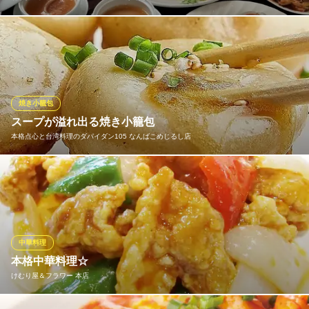
魚料理や肉料理を、それぞれお好みで選べるリーズナブルなコー
スや、伊勢海老・アワビといった、贅沢素材を使ったコースな
ど、4種類の宴会コースをご用意！会社のご宴会、女子会、接待や
お誕生日会など、シーンに合わせてお選びください。宴会コース
は当日のご予約もOKです♪本格中華料理を、思う存分お楽しみく
焼き小籠包
ださい！
スープが溢れ出る焼き小籠包
本格点心と台湾料理のダパイダン105 なんばこめじるし店
北京ダック食べ放題×個室 KUNTAI～くんたい～
中華・広東料理・個室
中国から国家資格を保有する一級点心師を招き、皮から餡まで全
大阪メトロ御堂筋線なんば駅 徒歩10分
大阪府大阪市中央区宗右衛門町1-13 クリスタルビル6F
て手作りされています。焼きたてでスープがあふれ出る焼き小籠
包が大人気！一度食べると病みつきに！！
本格点心と台湾料理のダパイダン105 なんばこめじるし店
中華料理
台湾料理
本格中華料理☆
大阪メトロ千日前線なんば駅 徒歩1分
けむり屋＆フラワー 本店
大阪府大阪市浪速区難波中2-10-25 なんばCITY 1F