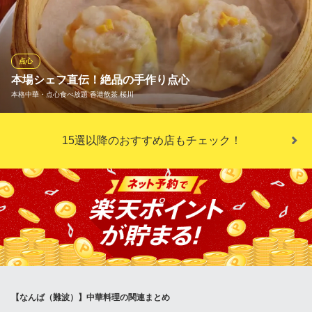
大阪府大阪市中央区千日前2-11-25
家風小籠包』4個638円(税込) その他絶品の『李家焼き餃子』6個3
50円（税抜）、6種類の味が選べる『李家水餃子』4個440円（税
込）、ぷりぷりエビの『李家エビ蒸し餃子』4個660円（税込）
等、それぞれの食感や味をお楽しみください☆
点心
本場シェフ直伝！絶品の手作り点心
李家風餃子房
本格中華・点心食べ放題 香港飲茶 桜川
本格中華
近鉄難波線大阪難波駅 徒歩2分
大阪府大阪市中央区西心斎橋2-4-8 大喜ビル7F
宴会のお席を華やかに彩るのは、中国出身のシェフが丁寧に手作
15選以降のおすすめ店もチェック！
りする本場の点心です。 ジュワッと溢れる肉汁がたまらない蒸し
点心を筆頭に、サクサクの揚げ点心、香ばしい焼き点心と多彩な
味わいをご用意。 皆様でシェアしやすいメニューが多く、お酒も
どんどん進むためご宴会にぴったりです。
本格中華・点心食べ放題 香港飲茶 桜川
本格中華と点心食べ放題
ＪＲＪＲ難波駅 徒歩3分
大阪府大阪市浪速区桜川1-1-29
【なんば（難波）】中華料理の関連まとめ