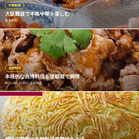
中華料理
China Bal 華SUN匠
大阪難波で本格中華を楽しむ
中華バル
蓬莱本館
近鉄難波線大阪難波駅 徒歩1分
大阪府大阪市中央区難波4-2-16 2F
昭和20年の創業以来、大阪難波で長年愛され続ける伝統の味。も
ちもち生地と、肉汁の旨み溢れる『豚まん』をはじめ、様々な絶
品中華をご堪能いただけます！広々としたテーブル席や、本格的
な雰囲気を味わえる円卓席をご用意しております。本格中華を楽
しむなら、是非『蓬莱本館』へ、お越しください！
台湾料理
本格的な台湾料理を道頓堀で満喫
蓬莱本館
BOILING POINT 道頓堀店
中華料理
大阪メトロ御堂筋線なんば駅11番出口 徒歩3分
大阪府大阪市中央区難波3-6-1
当店「BOILNG POINT」は、アメリカを中心に海外で25店舗以上
を展開している台湾一人鍋専門店です。鍋の他にも特製スパイス
を使った「台湾唐揚げ」など、他ではなかなか味わえない台湾の
逸品料理でお客様をお出迎えいたします。道頓堀（大阪）で本場
の台湾料理が食べたくなったら「BOILNG POINT」にお越しくだ
オリジナル
さい！