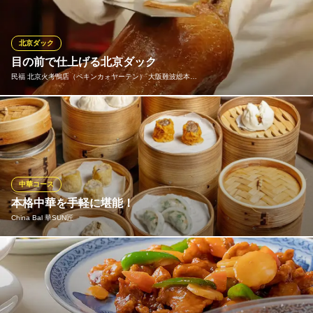
を堪能できる「上海風情」。お客様においしい中華料理をリーズ
ナブルにお召し上がりいただくため、仕入れや調理法などを工夫
し、毎日丁寧に調理。
北京ダック
目の前で仕上げる北京ダック
縁「本格上海料理」
民福 北京火考鴨店（ペキンカォヤーテン） 大阪難波総本…
駅近の本場中華料理
大阪メトロ御堂筋線なんば駅 徒歩3分
大阪府大阪市中央区道頓堀1-10-5 白亜ビルB1
専用の薪窯で丁寧に焼き上げ、香ばしさと旨みを最大限に引き出
した自慢の「北京ダック」仕上げは目の前で丁寧にカットし、最
も美味しい瞬間をそのままご提供。口入れるとパリッとした皮の
食感と、あふれるジューシーな旨みが口いっぱいに広がります。
本格北京ダックの真髄をご堪能ください。
中華コース
本格中華を手軽に堪能！
民福 北京火考鴨店（ペキンカォヤーテン） 大阪難波総本店
China Bal 華SUN匠
北京ダック専門店
大阪メトロ千日前線なんば駅 徒歩2分
大阪府大阪市中央区難波3-2-35 億兆ビル1F
お得な2時間飲み放題付きコースは、前菜から〆までをバランス良
く組み合わせました。茶美豚の広東叉焼や点心師手包み点心・黒
毛和牛のローストビーフなど上質な素材を用いた一品が楽しめま
す◎ 会社の飲み会や各種宴会、女子会などにもおすすめです。