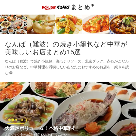
なんば（難波）の焼き小籠包など中華が
美味しいお店まとめ15選
なんば（難波）で焼き小籠包、海老チリソース、北京ダック、点心がこだわ
りのお店など、中華料理を満喫したいあなたにおすすめのお店を
続きを読
む
中華コース
大満足ボリューム！本格中華料理
北京ダック食べ放題×個室 KUNTAI～くんたい～