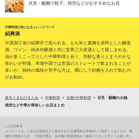
伏見・醍醐で餃子、焼売などがおすすめなお店
中華料理の気になるトレンドワード
紹興酒
中国浙江省の紹興市で造られる、もち米と麦麹を原料とした醸造
酒。ワイン・純米吟醸酒と共に世界三大美酒として親しまれる。
油が多くこってりした中華料理と合う、芳醇な香りとまろやかな
味わいが特徴。本場中国では常温のストレートで飲まれることが
多いが、独特の風味が苦手な方は、燗にして砂糖を入れて飲むの
がお勧め。
楽天ぐるなびまとめ
中華料理
京都×中華料理
伏見・醍醐の火鍋、
焼売など中華が美味しいお店まとめ
※ご注意事項
コンテンツは、ぐるなび加盟店より提供された店舗情報を再構成して制作しております。掲
載時の情報のため、ご利用の際は、各店舗の最新情報をご確認くださいますようお願い申し