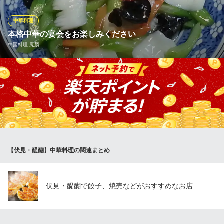
す。具は白菜をたっぷり使用するのが特徴で豚肉、羊、ニンニク
などの17種類の具材とあいまって、絶妙な味のバランスが保たれ
中華料理
ています。
本格中華の宴会をお楽しみください
中国料理 鳳麟
ミンミン 桃山店
皮が美味しい焼餃子の店
当店は本格中華、広東料理をご提供するお店。味もボリュームも
近鉄京都線桃山御陵前駅 徒歩1分
京都府京都市伏見区京町4-157-1 文珠ビル2F
満点の料理は「コース料理食べ飲み放題付き／4000円（税別）
～」でもご提供いたします。広々とした店内に堂々と設置された
円卓を囲んで中華の宴会をお楽しみください。
中国料理 鳳麟
本場中華料理店
【伏見・醍醐】中華料理の関連まとめ
地下鉄烏丸線くいな橋駅 徒歩6分
京都府京都市伏見区竹田久保町62-1-2 足立ハイツ1F
伏見・醍醐で餃子、焼売などがおすすめなお店