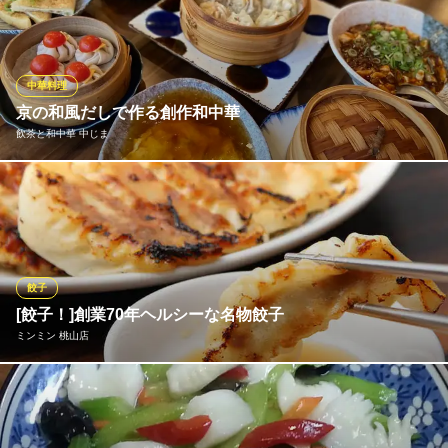
も充実。 人気メニューの千切りじゃが芋の酸辛い炒めをはじめお
酒との相性も◎
ハラール中華レストラン
中華料理
ハラール系本格中華料理
京の和風だしで作る創作和中華
京阪本線龍谷大前深草駅 徒歩9分
飲茶と和中華 中じま
京都府京都市伏見区深草西浦町3-15-5
京の和風だしをベースに、中華調理器具でつくる中華は、あっさ
りしていてまさに“新感覚”♪どれだけ食べても胃もたれしないた
め、お食事後もすっきり♪食べごたえのあるメニューになっていま
すので、たくさん食べたい方でも満足感があります♪
※こちらは夜のみのこだわりです。
餃子
[餃子！]創業70年ヘルシーな名物餃子
飲茶と和中華 中じま
ミンミン 桃山店
中華ダイニング
京阪宇治線中書島駅 徒歩6分
京都府京都市伏見区中油掛町109
食材全てにこだわったミンミン餃子。強力粉100％にこだわり、皮
がとろけるようになめらかで、焼き目はパリッと香ばしくいくら
でも食べれます！じっくり寝かせて皮の旨味も引き出していま