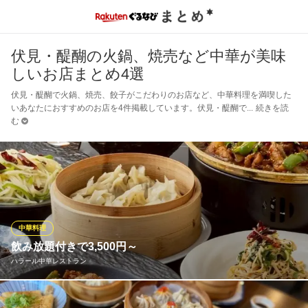
伏見・醍醐の火鍋、焼売など中華が美味
しいお店まとめ4選
伏見・醍醐で火鍋、焼売、餃子がこだわりのお店など、中華料理を満喫した
いあなたにおすすめのお店を4件掲載しています。伏見・醍醐で
続きを読
む
中華料理
飲み放題付きで3,500円～
ハラール中華レストラン
お得なご宴会コースは、飲み放題付きで3,500円～とメニュー内容