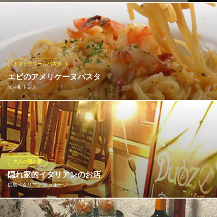
広島県広島市中区三川町2-2 サンリバービル2F
誕生日や記念日に 季節の食材を最高の状態で堪能。 ディナース
ペチャーレコース 11,000円 リクエストがあればお申し付けくだ
さい。 冷前菜、温前菜、パスタ、魚料理、肉料理、デザート、食
後のお飲み物
トマトクリームパスタ
LIBERA TERRACE
エビのアメリケーヌパスタ
季節食材本格イタリアン
大手町トレス
ＪＲ広島駅 徒歩3分
広島県広島市南区松原町2-62 広島JPビルディング2F
エビの旨味を閉じ込めたアメリケーヌソースとトマトクリームで
リッチな味わいに♪ リングイネパスタとの相性ばっちり！
大手町トレス
イタリアン×鉄板料理
大人の隠れ家
広電宇品線中電前駅 徒歩4分
隠れ家的イタリアンのお店
広島県広島市中区大手町3-3-27
広島イタリアン ドゥオーゾ
電停から徒歩3分♪ 隠れ家的イタリアンのお店。 ランチ利用でも会