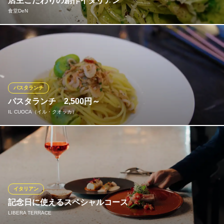
店主こだわりの創作イタリアン
広電本線銀山町駅 徒歩6分
食堂DeN
広島県広島市中区薬研堀3-6-1 薬研堀ビル1F
料理の素材にもこだわった創作イタリアンをご賞味下さい。料理
に合うお酒も取り揃えております。
食堂DeN
イタリアン料理
パスタランチ
広電本線胡町駅 徒歩5分
パスタランチ 2,500円～
広島県広島市中区薬研堀3-12 椿ビル3F
IL CUOCA（イル・クオッカ）
ランチタイムも一切の妥協なし。 前菜・パスタ・メイン・ドルチ
ェまで楽しめるコーススタイルで、ちょっと特別なランチタイム
を演出します！ さらに！3,800円、5,500円コースは、2種類のパ
スタが！少しだけプチ贅沢いかがですか！？
イタリアン
IL CUOCA（イル・クオッカ）
記念日に使えるスペシャルコース
イタリアン
LIBERA TERRACE
広電本線八丁堀駅 徒歩5分