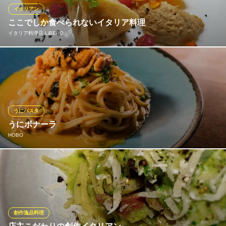
Italian Kitchen Dice‐K
イタリアン
新鮮食材のイタリアン
ここでしか食べられないイタリア料理
ＪＲ広島駅 徒歩7分
イタリア料理店 LiBERO
広島県広島市東区光町2-7-13
広島、瀬戸内ならではの食材や季節の食材を中心に、様々な料理
法で仕上げた広島イタリアンをお楽しみいただけます。 食材の魅
力を余すところなく引き出した料理の数々をご堪能下さい。 当店
のお料理は全てNOMSG（化学調味料不使用）になります。ま
た、ヴィーガンやベジタリアンの方にも対応しています。
うにパスタ
うにボナーラ
イタリア料理店 LiBERO
HOBO
本格イタリアン×個室
広電本線銀山町駅 徒歩2分
広島県広島市中区幟町10-14 1F
新鮮な国産の雲丹と、自家製の和風だしとこだわり卵の濃厚なハ
ーモニーをお楽しみください♪
※こちらは夜のみのこだわりです。
HOBO
創作逸品料理
隠れ家風ダイニングバー