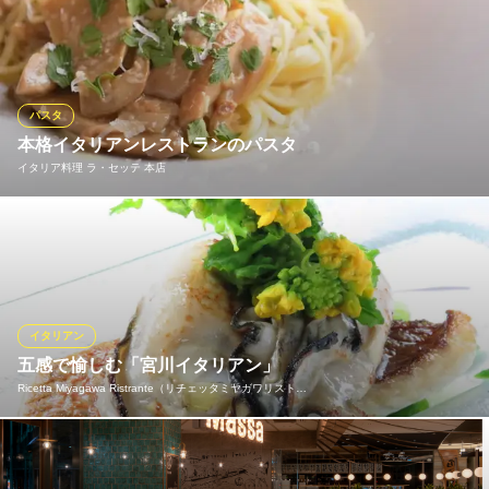
ずーっとこの道一筋35年、気がついたら作ってきたパスタは１０
０万食を超えてました。 そんなシェフが毎日朝買い出しに行っ
て、パスタランチを日替わりで考えています。 メニューにないパ
スタも材料さえあれば作っちゃいます。お気軽にどうぞ～最近は
ちょっと余裕ができて違うパスタの種類もラインナップに入れて
パスタ
います。
本格イタリアンレストランのパスタ
イタリア料理 ラ・セッテ 本店
Ｌａ Ｆｏｎｔａｎａ
イタリア料理
本場イタリアで修行した当店オーナーシェフが手がける自慢のパ
アストラムライン県庁前駅西1番出口 徒歩3分
広島県広島市中区基町6-27
スタは絶品！！ランチコースやディナーコース、当店手づくりア
イスクリームもご賞味いただきたい一品！！
イタリア料理 ラ・セッテ 本店
イタリアン
イタリア料理
五感で愉しむ「宮川イタリアン」
ＪＲ横川駅南口 徒歩10分
Ricetta Miyagawa Ristrante（リチェッタミヤガワリスト…
広島県広島市中区広瀬北町2-28
基本的にどのコースもお腹の満たされ具合には充分心掛けてま
す。違いは食材のグレードで、お皿の数は若干変わります。厳選