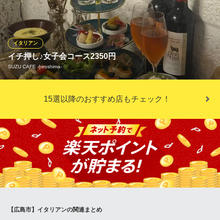
社宴会・プライベート飲み会でも使いやすいです☆彡
広島イタリアン ドゥオーゾ
記念日祝いにイタリアン
イタリアン
広電本線銀山町駅 徒歩4分
イチ押し♪女子会コース2350円
広島県広島市中区橋本町6-14 1F
SUZU CAFE ‐hiroshima‐
女性に人気のメニューを集めました！お得なクーポンもご用意し
15選以降のおすすめ店もチェック！
てます♪
※こちらは夜のみのこだわりです。
SUZU CAFE ‐hiroshima‐
多彩なおしゃれダイナー
ＪＲ広島駅 徒歩1分
広島県広島市東区若草町12-1 ACTIVEINTERCITY広島2F
【広島市】イタリアンの関連まとめ