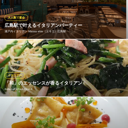
した食材を全国各地から取り寄せ心を込めて調理いたします。
『見て楽しく、食べて美味しく』をモットーに愉しんで下さい。
苦手な物やアレルギー食材等がありましたらお気軽にお申し付つ
大人数で宴会
けください。
広島駅で叶えるイタリアンパーティー
瀬戸内イタリアン Massa ekie（エキエ）広島駅
Ricetta Miyagawa Ristrante（リチェッタミヤガワリストラ
ンテ）
四季を楽しむイタリアン
大人数でワイワイ盛り上がるなら、堅苦しいお店より、陽気なイ
広電本線銀山町駅 徒歩3分
タリアンバルはいかがですか？ 「瀬戸内イタリアン Massa」は、
広島県広島市中区幟町8-5 1F
広々としたテーブル席で、美味しい瀬戸内グルメを囲むパーティ
ーに最適です！
イタリアン
瀬戸内イタリアン Massa ekie（エキエ）広島駅
「和」のエッセンスが香るイタリアン
瀬戸内イタリアンを堪能
Italian Kitchen Dice‐K
ＪＲ広島駅 徒歩2分
広島県広島市南区松原町1-2 ekie1F
ホッとするような家庭の味を大事にしながら、和のアレンジも意
識した奥深い味わい。経験豊かなシェフが作る、絶品イタリアン
をお楽しみください。