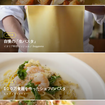
南伊シチリア・プーリア料理を得意とするシェフ”SAMEJIM
A”の、オリーブオイルをベースに浜田の新鮮な魚介類や有機無農
薬野菜などの食財を使用し、シンプルかつ ダイナミックに仕上げ
た入魂の逸品を是非！！
パスタ
CASCO ROSSO－カスコロッソ－
自慢の「生パスタ」
広島駅前バル・石窯ピザ
イタリア料理ソッジョルノ Soggiorno
ＪＲ広島駅 徒歩5分
広島県広島市南区猿猴橋町6-12
当店の生パスタは小麦本来の風味とモチモチとした食感が特徴で
す♪
イタリア料理ソッジョルノ Soggiorno
生パスタと有機野菜の店
パスタ
広電本線銀山町駅 徒歩1分
1００万食超を作ったシェフのパスタ
広島県広島市中区幟町10-10 吉村ビル1F
Ｌａ Ｆｏｎｔａｎａ