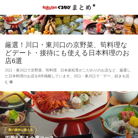
厳選！川口・東川口の京野菜、筍料理な
どデート・接待にも使える日本料理のお
店6選
川口・東川口で京野菜、筍料理、日本産松茸がこだわりのお店など、厳選し
た日本料理のお店を6件掲載しています。川口・東川口で「デー
続きを読
む
夜の接待に使える