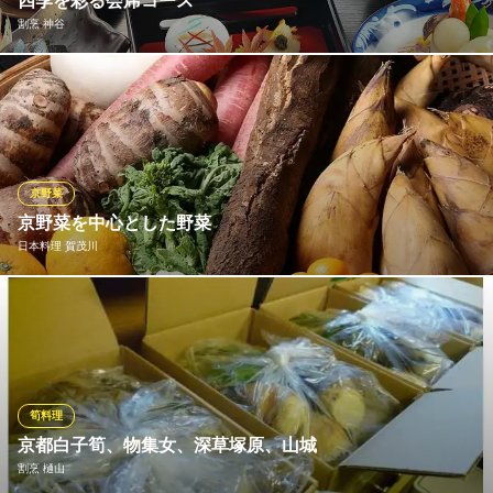
四季を彩る会席コース
割烹 神谷
「素敵な記念日を祝っていただきたい」と料理長が用意した特別
なコースは、旬の素材をあしらった前菜や煮物、酢の物から水菓
子まで一つ一つ職人がていねいに作っており、匠の技を感じるこ
とができる。豪華絢爛な伊勢海老やふっくらと炊き上げられた赤
飯など、めでたい気分を盛り上げてくれる祝いコース。
京野菜
京野菜を中心とした野菜
割烹 神谷
日本料理 賀茂川
和食・しゃぶしゃぶ
ＪＲ京浜東北線川口駅 徒歩5分
埼玉県川口市栄町2-1-26 神谷ビル1･2F
お料理に使う野菜は京野菜を中心に新鮮な野菜を使用しておりま
す。京都の風土の中で育てられた京野菜は独特の形や色、奥深い
味わいや高い栄養素を含んでいるという特徴があります。京都の
独自の食文化を支え、発展してきた京野菜を是非ご賞味下さい。
筍料理
日本料理 賀茂川
京都白子筍、物集女、深草塚原、山城
日本料理・京料理
割烹 樋山
ＪＲ京浜東北線川口駅 徒歩3分