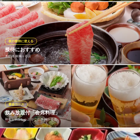
埼玉県川口市川口3-2-4 2F
京都白子の夕堀筍、竹林は春夏秋冬手入れされ粘土質の土壌に保
たれています。筍は自分自身の生産活動だけに集中しますのでシ
ュウ酸と呼ばれるアルカロイド系のアクが、まったく無く、生で
かじっても甘くジューシーです。お刺身、ボイルお刺身、直炊
き、直焼き、うずら木芽焼き、餡絡み等。糠などで下処理がいり
夜の接待に使える
ません。
接待におすすめ
木曽路 南鳩ヶ谷店
割烹 樋山
松茸 割烹料理
落ち着いた個室でご安心してご利用頂けます様、木曽路のおもて
ＪＲ武蔵野線東川口駅 徒歩5分
埼玉県川口市東川口2-6-8
なしで大切なご接待をサポートさせていただきます。 こだわりの
牛肉と野菜を組み合わせた「しゃぶしゃぶ」は、旨味を引き出す
相性の良い素材です。 体に優しい温野菜もたっぷり取れて栄養バ
ランスも抜群です。
宴会コース
飲み放題付「会席料理」
木曽路 南鳩ヶ谷店
和食しゃぶしゃぶ かごの屋 鳩ヶ谷店
しゃぶしゃぶ・日本料理
埼玉高速鉄道線南鳩ヶ谷駅 徒歩3分
埼玉県川口市南鳩ヶ谷4-5-2
美味しいお食事を囲んで語らう場にして頂けますよう、慶事会