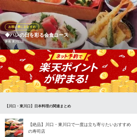
席・法要会席など様々なプランをご用意させていただいておりま
す。ご予算・ご要望にお応えいたしますのでご利用の店舗へお気
軽にご相談ください。
お祝い事におすすめ
和食しゃぶしゃぶ かごの屋 鳩ヶ谷店
◆ハレの日を彩る会食コース
和食しゃぶしゃぶ
夢庵 東川口店
埼玉高速鉄道線南鳩ヶ谷駅 徒歩5分
埼玉県川口市南鳩ヶ谷4-15-6
お祝いの席や故人を偲ぶ法要後の会食など、特別な日のためのお
料理もご用意！彩り豊かな前菜から、素材を活かした温物、最後
を締めくくるデザートまで、物語を感じさせる献立構成で皆様を
おもてなしいたします。落ち着いた空間と、ハレの日や弔事の場
にふさわしいお料理で、大切なひとときを誠心誠意サポートいた
します！
【川口・東川口】日本料理の関連まとめ
夢庵 東川口店
ファミリーレストラン
埼玉高速鉄道線東川口駅 徒歩5分
【絶品】川口・東川口で一度は立ち寄りたいおすすめ
埼玉県川口市戸塚2-16-1
の寿司店