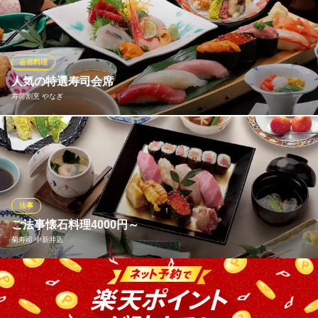
ご用意しています。当日ご注文できる、ミニ会席【藍屋御膳】も
おすすめです。故人を偲ぶ席にふさわしい、心尽くしの内容でご
提供いたしますのでお気軽にお問合せください。※写真はおもてな
しコース
会席料理
人気の特選寿司会席
藍屋 新所沢店
寿司割烹 やなぎ
日本料理
西武新宿線航空公園駅 徒歩9分
埼玉県所沢市泉町893-1
特上寿司をメインに季節のお料理が楽しめる◆特選寿司会席◆ お
祝い、ご宴会、ご法事、接待 等 各種お集まりに 個室もご利用い
ただけます
寿司割烹 やなぎ
法事
寿司 和食 天ぷら 鰻
ご法事懐石料理4000円～
西武新宿線新所沢駅東口 徒歩5分
菊寿司 中新井店
埼玉県所沢市松葉町23-15
お料理は四季折々の新鮮なネタと厳選された素材、こだわりの品
質をもちいたコースを4000円(税別）～ご用意しております。ご予
算にあわせた料理内容の献立も可能です。老舗ならではの味と温