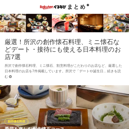
厳選！所沢の創作懐石料理、ミニ懐石な
どデート・接待にも使える日本料理のお
店7選
所沢で創作懐石料理、ミニ懐石、割烹料理がこだわりのお店など、厳選した
日本料理のお店を7件掲載しています。所沢で「デートや誕生日
続きを読
む
創作懐石料理