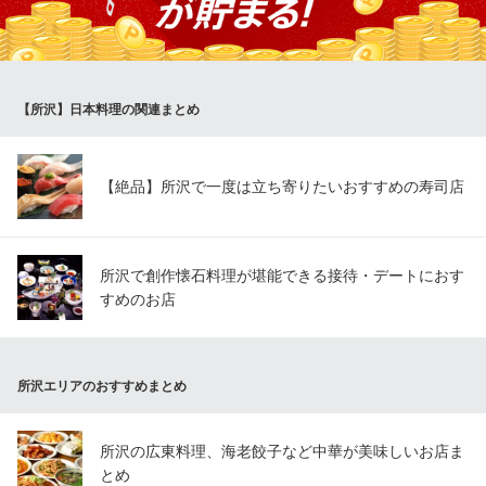
かい雰囲気で、心穏やかなひと時をお過ごしください。 昨今は法
事以外にも火葬式の後にご利用いただくお客様が大変増えており
ます。
【所沢】日本料理の関連まとめ
菊寿司 中新井店
老舗 寿司・割烹
西武新宿線新所沢駅 車10分
埼玉県所沢市中新井3-17-5
【絶品】所沢で一度は立ち寄りたいおすすめの寿司店
所沢で創作懐石料理が堪能できる接待・デートにおす
すめのお店
所沢エリアのおすすめまとめ
所沢の広東料理、海老餃子など中華が美味しいお店ま
とめ