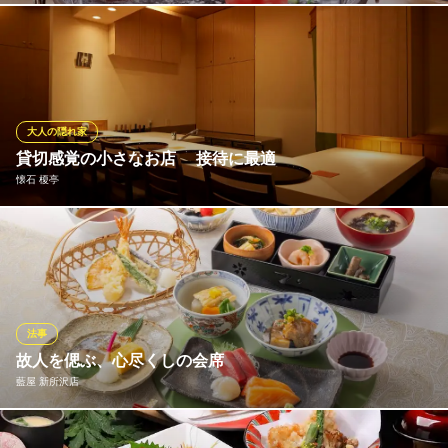
西武池袋線所沢駅 徒歩10分
埼玉県所沢市有楽町13-8
落ち着いた個室でご安心してご利用頂けます様、木曽路のおもて
なしで大切なご接待をサポートさせていただきます。 こだわりの
牛肉と野菜を組み合わせた「しゃぶしゃぶ」は、旨味を引き出す
相性の良い素材です。 体に優しい温野菜もたっぷり取れて栄養バ
ランスも抜群です。
大人の隠れ家
貸切感覚の小さなお店 接待に最適
木曽路 所沢店
懐石 榎亭
しゃぶしゃぶ・日本料理
西武新宿線航空公園駅 徒歩6分
埼玉県所沢市宮本町2-15-8
和室1、テーブル席1、カウンター席4の小さなお店ですのでプライ
ベートレストランのようにお使い頂けます。 すべてひとりで手作
りしておりますので、ご予約のお客様優先にて1日数組様ほどしか
承ることができませんが、心を込めてひと組様ごとに丁寧におも
てなしさせていただくことをモットーとしております。
法事
故人を偲ぶ、心尽くしの会席
懐石 榎亭
藍屋 新所沢店
接待 顔合わせ 祝い事
西武池袋線所沢駅 徒歩8分
埼玉県所沢市御幸町1-16 所沢スカイライズタワー204
法事・法要のお食事には、旬の食材を丁寧に仕立てた会席料理を