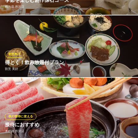
季節を楽しむ創作懐石コース
梅の花 所沢店
梅の花では、名物の豆腐と湯葉をベースに、季節の食材を活かし
た懐石コースをご用意しています。華やかな見た目に、出汁や食
材の豊かな香り…四季折々の情緒を五感を使ってご堪能いただけ
ます。接待や宴会などのビジネスシーンから、ご友人やご親戚と
のお集まり、同窓会など大人数でのお集りなど幅広くご利用いた
割烹料理
だけます。
得とく！飲み放題付プラン
割烹 美好
梅の花 所沢店
所沢/豆腐と湯葉の懐石
◆◆ ＮＥＷ！得とく！各コース料理に飲み放題付きプラン￥220
西武池袋線狭山ケ丘駅 徒歩20分
埼玉県所沢市三ケ島4-2129-1
0 ８名様～◆◆ 幹事さん安心！ ☆サービス料10％ + 席料2時間
サービス♪ ☆飲み物（日本酒・ハイボール・焼酎・サワー・ソフ
トドリンク ビンビールはお１人1本）
※ 上記のコースは２時間です（Ｌ.Ｏ100分）飲み放題
夜の接待に使える
接待におすすめ
割烹 美好
木曽路 所沢店
割烹